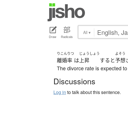
All
▾
Draw
Radicals
りこんりつ
じょうしょう
よそう
離婚率
は
上昇
する
と
予想
The divorce rate is expected to 
Discussions
Log in
to talk about this sentence.