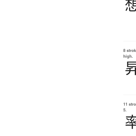
8 strok
high.
11 str
5.