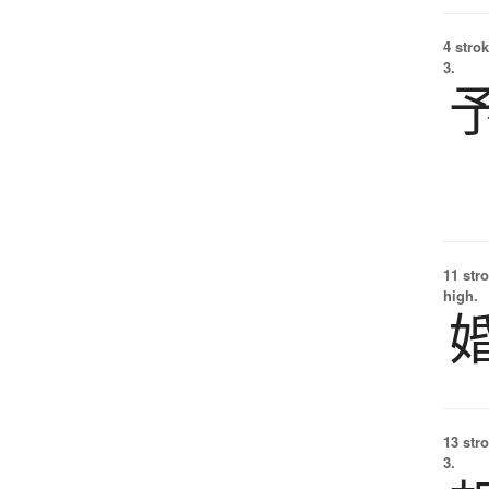
4 strok
3.
11 str
high.
13 str
3.