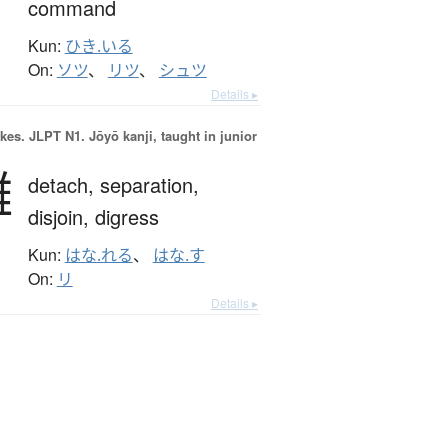
command
Kun:
ひき.いる
On:
ソツ
、
リツ
、
シュツ
Details ▸
okes.
JLPT N1. Jōyō kanji, taught in junior
離
detach,
separation,
disjoin,
digress
Kun:
はな.れる
、
はな.す
On:
リ
Details ▸