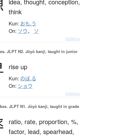
想
idea,
thought,
conception,
think
Kun:
おも.う
On:
ソウ
、
ソ
Details ▸
es.
JLPT N2. Jōyō kanji, taught in junior
昇
rise up
Kun:
のぼ.る
On:
ショウ
Details ▸
okes.
JLPT N1. Jōyō kanji, taught in grade
率
ratio,
rate,
proportion,
%,
factor,
lead,
spearhead,