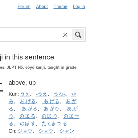
Forum
About
Theme
Log in
i in this sentence
es.
JLPT N5. Jōyō kanji, taught in grade
上
above,
up
Kun:
うえ
、
-うえ
、
うわ-
、
か
み
、
あ.げる
、
-あ.げる
、
あ.が
る
、
-あ.がる
、
あ.がり
、
-あ.が
り
、
のぼ.る
、
のぼ.り
、
のぼ.せ
る
、
のぼ.す
、
たてまつ.る
On:
ジョウ
、
ショウ
、
シャン