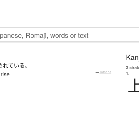
Kanj
されている
。
3 strok
rise.
—
Tatoeba
1.