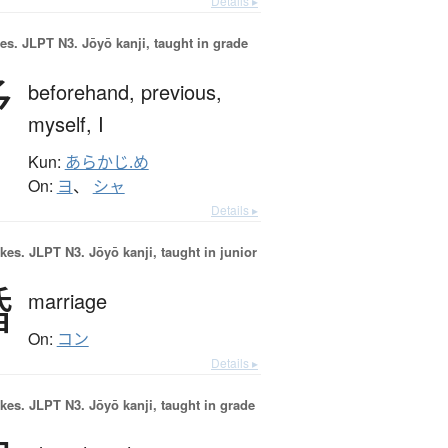
Details ▸
es.
JLPT N3. Jōyō kanji, taught in grade
予
beforehand,
previous,
myself,
I
Kun:
あらかじ.め
On:
ヨ
、
シャ
Details ▸
okes.
JLPT N3. Jōyō kanji, taught in junior
婚
marriage
On:
コン
Details ▸
okes.
JLPT N3. Jōyō kanji, taught in grade