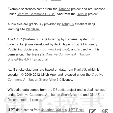
Example sentences come from the
Tatoeba
project and are licensed
under
Creative Commons CC-BY
. And from the
Jreibun
project.
Audio files are graciously provided by
Tofugu’s
excellent kanji
learning site
WaniKani
.
The SKIP (System of Kanji Indexing by Patterns) system for
ordering kanji was developed by Jack Halpern (Kanji Dictionary
Publishing Society at
http://www.kanji.org/
), and is used with his
permission. The license is
Creative Commons Attribution-
ShareAlike 4.0 International
.
Kanji stroke diagrams are based on data from
KanjiVG
, which is
copyright © 2009-2012 Ulrich Apel and released under the
Creative
Commons Attribution-Share Alike 3.0
license.
Wikipedia data comes from the
DBpedia
project and is dual licensed
under
Creative Commons Attribution-ShareAlike 3.0
and
GNU Free
Documentation License
.
JLPT data comes from
Jonathan Waller‘s
JLPT Resources
page.