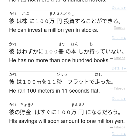
Details ▸
かれ
かぶ
まん
えん
とうし
彼
は
株
に
万
円
投資
する
ことができる
１００
。
He can invest a million yen in stocks.
—
Tatoeba
Details ▸
かれ
さつ
ほん
も
彼
は
わずかに
冊
の
本
しか
持っていない
１００
。
He has no more than one hundred books.
—
Tatoeba
Details ▸
かれ
びょう
はし
彼
は
を
秒
フラット
で
走った
１００ｍ
１１
。
He ran 100 meters in 11 seconds flat.
—
Tatoeba
Details ▸
かれ
ちょきん
まん
えん
彼の
貯金
は
すぐに
万
円
になる
だろう
１００
。
His savings will soon amount to one million yen.
—
Tatoeba
Details ▸