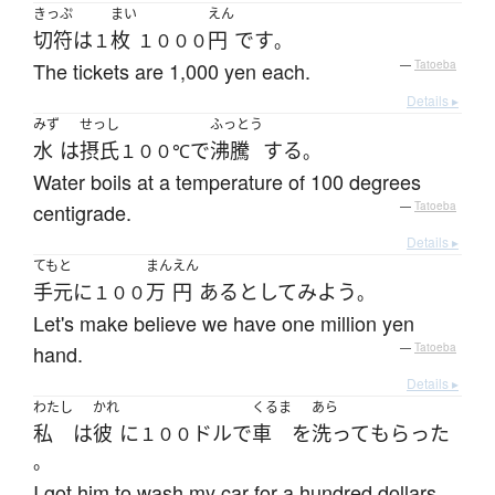
きっぷ
まい
えん
切符
は
枚
円
です
１
１０００
。
The tickets are 1,000 yen each.
—
Tatoeba
Details ▸
みず
せっし
ふっとう
水
は
摂氏
で
沸騰
する
１００℃
。
Water boils at a temperature of 100 degrees
centigrade.
—
Tatoeba
Details ▸
てもと
まん
えん
手元
に
万
円
ある
として
みよう
１００
。
Let's make believe we have one million yen
hand.
—
Tatoeba
Details ▸
わたし
かれ
くるま
あら
私
は
彼
に
ドル
で
車
を
洗って
もらった
１００
。
I got him to wash my car for a hundred dollars.