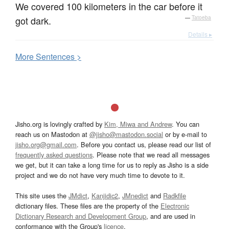
We covered 100 kilometers in the car before it
got dark.
—
Tatoeba
Details ▸
More
S
entences >
Jisho.org is lovingly crafted by
Kim, Miwa and Andrew
. You can
reach us on Mastodon at
@jisho@mastodon.social
or by e-mail to
jisho.org@gmail.com
. Before you contact us, please read our list of
frequently asked questions
. Please note that we read all messages
we get, but it can take a long time for us to reply as Jisho is a side
project and we do not have very much time to devote to it.
This site uses the
JMdict
,
Kanjidic2
,
JMnedict
and
Radkfile
dictionary files. These files are the property of the
Electronic
Dictionary Research and Development Group
, and are used in
conformance with the Group's
licence
.