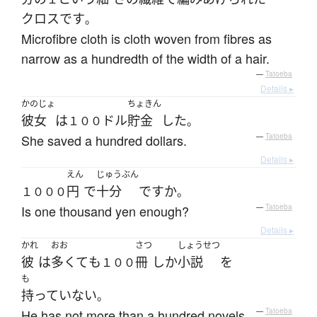
クロス
です
。
Microfibre cloth is cloth woven from fibres as
narrow as a hundredth of the width of a hair.
—
Tatoeba
Details ▸
かのじょ
ちょきん
彼女
は
ドル
貯金
した
１００
。
She saved a hundred dollars.
—
Tatoeba
Details ▸
えん
じゅうぶん
円
で
十分
ですか
１０００
。
Is one thousand yen enough?
—
Tatoeba
Details ▸
かれ
おお
さつ
しょうせつ
彼
は
多くて
も
冊
しか
小説
を
１００
も
持っていない
。
He has not more than a hundred novels.
—
Tatoeba