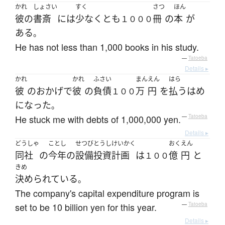
かれ
しょさい
すく
さつ
ほん
彼の
書斎
には
少なくとも
冊
の
本
が
１０００
ある
。
He has not less than 1,000 books in his study.
—
Tatoeba
Details ▸
かれ
かれ
ふさい
まん
えん
はら
彼
の
おかげで
彼
の
負債
万
円
を
払う
はめ
１００
になった
。
He stuck me with debts of 1,000,000 yen.
—
Tatoeba
Details ▸
どうしゃ
ことし
せつびとうし
けいかく
おく
えん
同社
の
今年
の
設備投資
計画
は
億
円
と
１００
きめ
決められている
。
The company's capital expenditure program is
set to be 10 billion yen for this year.
—
Tatoeba
Details ▸