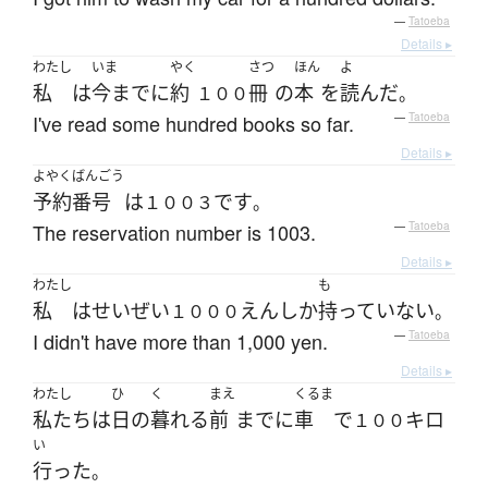
—
Tatoeba
Details ▸
わたし
いま
やく
さつ
ほん
よ
私
は
今まで
に
約
冊
の
本
を
読んだ
１００
。
I've read some hundred books so far.
—
Tatoeba
Details ▸
よやく
ばんごう
予約
番号
は
です
１００３
。
The reservation number is 1003.
—
Tatoeba
Details ▸
わたし
も
私
は
せいぜい
えん
しか
持っていない
１０００
。
I didn't have more than 1,000 yen.
—
Tatoeba
Details ▸
わたし
ひ
く
まえ
くるま
私たち
は
日
の
暮れる
前
まで
に
車
で
キロ
１００
い
行った
。