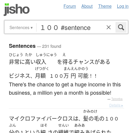
Forum
About
Theme
Log in
Sentences
▾
Sentences
— 231 found
ひじょう
たか
しゅうにゅう
え
非常に
高い
収入
を
得る
チャンス
が
ある
げつがく
まん
えん
かのう
ビジネス
月額
万
円
可能
、
１００
！！
There's the chance to get a huge income in this
business, a million yen a month is possible!
—
Tatoeba
Details ▸
かみのけ
マイクロファイバー
クロス
は
髪の毛
の
、
１００
ぶん
ほそ
せんい
あみあ
分の
と
いう
細
さ
の
繊維
で
編みあげられた
１