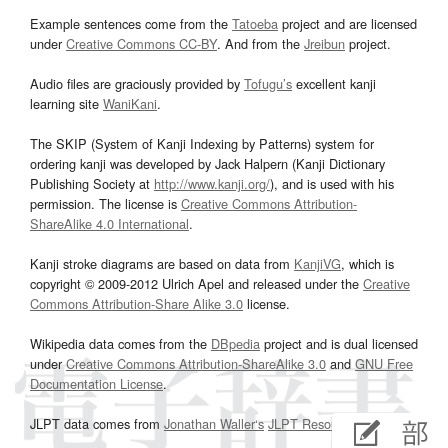
Example sentences come from the
Tatoeba
project and are licensed
under
Creative Commons CC-BY
. And from the
Jreibun
project.
Audio files are graciously provided by
Tofugu’s
excellent kanji
learning site
WaniKani
.
The SKIP (System of Kanji Indexing by Patterns) system for
ordering kanji was developed by Jack Halpern (Kanji Dictionary
Publishing Society at
http://www.kanji.org/
), and is used with his
permission. The license is
Creative Commons Attribution-
ShareAlike 4.0 International
.
Kanji stroke diagrams are based on data from
KanjiVG
, which is
copyright © 2009-2012 Ulrich Apel and released under the
Creative
Commons Attribution-Share Alike 3.0
license.
Wikipedia data comes from the
DBpedia
project and is dual licensed
under
Creative Commons Attribution-ShareAlike 3.0
and
GNU Free
Documentation License
.
JLPT data comes from
Jonathan Waller‘s
JLPT Resources
page.