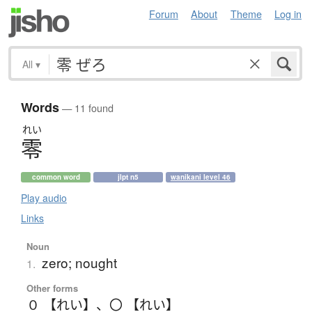
Forum
About
Theme
Log in
All
▾
Words
— 11 found
れい
零
common word
jlpt n5
wanikani level 46
Play audio
Links
Noun
zero; nought
1.
Other forms
０ 【れい】
、
〇 【れい】