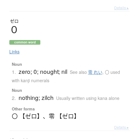
Details ▸
ゼロ
０
common word
Links
Noun
zero; 0; nought; nil
1.
See also
零 れい
,
〇 used
with kanji numerals
Noun
nothing; zilch
2.
Usually written using kana alone
Other forms
〇 【ゼロ】
、
零 【ゼロ】
Details ▸