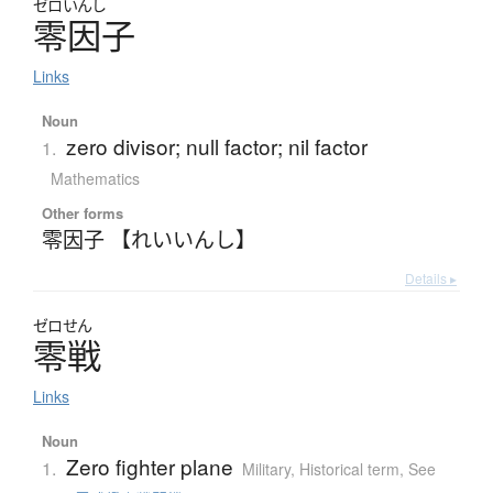
ゼロいんし
零因子
Links
Noun
zero divisor; null factor; nil factor
1.
Mathematics
Other forms
零因子 【れいいんし】
Details ▸
ゼロせん
零戦
Links
Noun
Zero fighter plane
1.
Military
,
Historical term
,
See