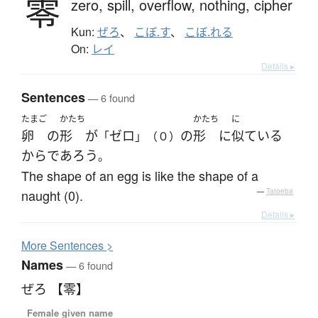
零
zero,
spill,
overflow,
nothing,
cipher
Kun:
ぜろ
、
こぼ.す
、
こぼ.れる
On:
レイ
Details ▸
Sentences
— 6 found
たまご
かたち
かたち
に
卵
の
形
が
ゼロ
の
形
に
似ている
「
」（０）
から
であろう
。
The shape of an egg is like the shape of a
naught (0).
—
Tatoeba
Details ▸
More
S
entences >
Names
— 6 found
ぜろ 【零】
Female given name