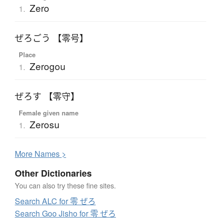
Zero
1.
ぜろごう 【零号】
Place
Zerogou
1.
ぜろす 【零守】
Female given name
Zerosu
1.
More
N
ames >
Other Dictionaries
You can also try these fine sites.
Search ALC for 零 ぜろ
Search Goo Jisho for 零 ぜろ