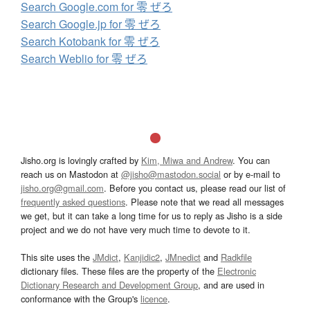
Search Google.com for 零 ぜろ
Search Google.jp for 零 ぜろ
Search Kotobank for 零 ぜろ
Search Weblio for 零 ぜろ
Jisho.org is lovingly crafted by
Kim, Miwa and Andrew
. You can
reach us on Mastodon at
@jisho@mastodon.social
or by e-mail to
jisho.org@gmail.com
. Before you contact us, please read our list of
frequently asked questions
. Please note that we read all messages
we get, but it can take a long time for us to reply as Jisho is a side
project and we do not have very much time to devote to it.
This site uses the
JMdict
,
Kanjidic2
,
JMnedict
and
Radkfile
dictionary files. These files are the property of the
Electronic
Dictionary Research and Development Group
, and are used in
conformance with the Group's
licence
.