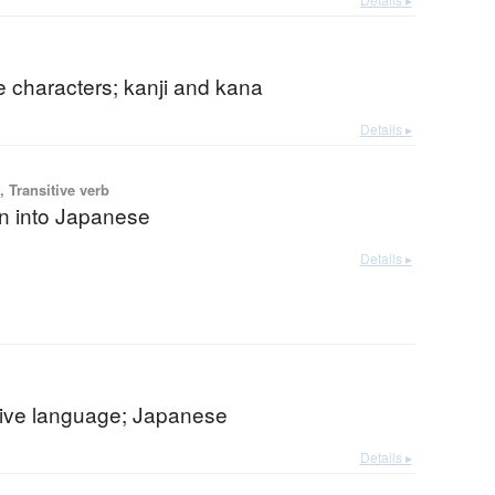
 characters; kanji and kana
Details ▸
 Transitive verb
on into Japanese
Details ▸
tive language; Japanese
Details ▸