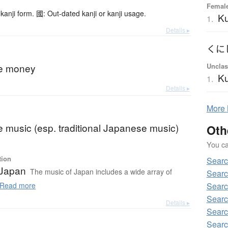
Female
kanji form. 國: Out-dated kanji or kanji usage.
Ku
1.
Details ▸
くに
Unclas
e money
Ku
1.
Details ▸
More
 music (esp. traditional Japanese music)
Oth
You can
tion
Searc
 Japan
The music of Japan includes a wide array of
Searc
Searc
Read more
Searc
Details ▸
Searc
Searc