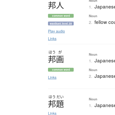
Noun
邦人
Japanese
1.
Noun
common word
fellow c
2.
wanikani level 39
Play audio
Links
ほう
が
Noun
邦画
Japanese
1.
Noun
common word
Japanese
2.
Links
ほう
だい
Noun
邦題
Japanese 
1.
Links