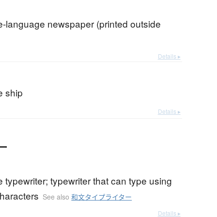
-language newspaper (printed outside
Details ▸
 ship
Details ▸
ー
typewriter; typewriter that can type using
haracters
See also
和文タイプライター
Details ▸