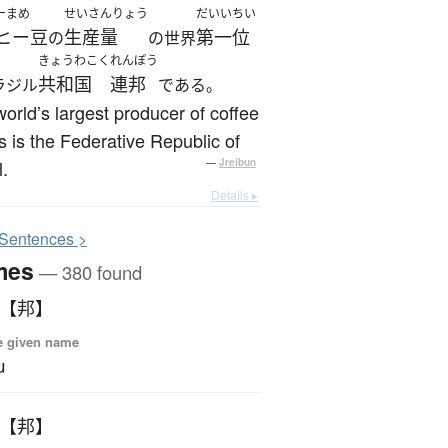
ーまめ
せいさんりょう
だいいちい
ヒー豆
生産量
第一位
の
の世界
きょうわこく
れんぽう
共和国
連邦
ラジル
である。
orld’s largest producer of coffee
 is the Federative Republic of
l.
—
Jreibun
Details ▸
S
entences >
mes
— 380 found
 【邦】
e given name
u
 【邦】