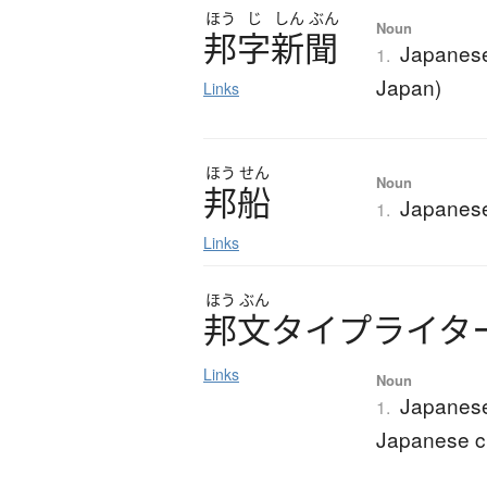
ほう
じ
しん
ぶん
Noun
邦字新聞
Japanese
1.
Japan)
Links
ほう
せん
Noun
邦船
Japanese
1.
Links
ほう
ぶん
邦文
タ
イ
プ
ラ
イ
タ
Links
Noun
Japanese 
1.
Japanese c