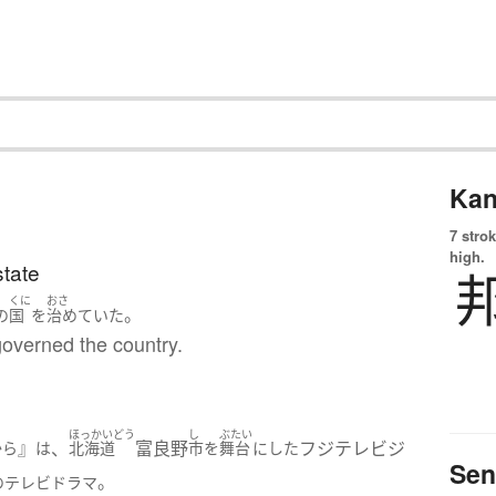
Kan
7 strok
high.
state
くに
おさ
。
の
国
を
治めていた
governed the country.
ほっかいどう
し
ぶたい
』
、
富良野
フジテレビジ
から
は
北海道
市
を
舞台
に
した
Sen
。
の
テレビドラマ