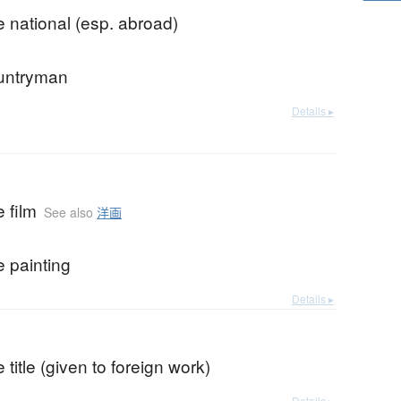
 national (esp. abroad)
ountryman
Details ▸
 film
See also
洋画
 painting
Details ▸
title (given to foreign work)
Details ▸