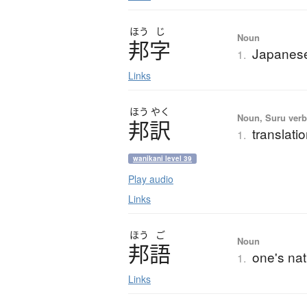
ほう
じ
Noun
邦字
Japanese
1.
Links
ほう
やく
Noun, Suru verb,
邦訳
translati
1.
wanikani level 39
Play audio
Links
ほう
ご
Noun
邦語
one's na
1.
Links