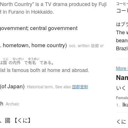
 North Country" is a TV drama produced by Fuji
コーヒ
コー
t in Furano in Hokkaido.
はブ
 government; central government
The w
beans
e. hometown, home country)
occ. written 故郷 or
Brazi
くに
ないがい
ゆうめい
。
は
国
の
内外
で
有名
である
More
tist is famous both at home and abroad.
Na
(of Japan)
Historical term
,
See also
国郡里制
いく
Femal
th
Ik
Archaic
1.
、
國 【くに】
くに