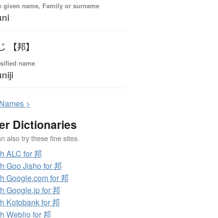
 given name, Family or surname
ni
じ 【邦】
sified name
niji
N
ames >
er Dictionaries
 also try these fine sites.
h ALC for 邦
h Goo Jisho for 邦
h Google.com for 邦
h Google.jp for 邦
h Kotobank for 邦
h Weblio for 邦