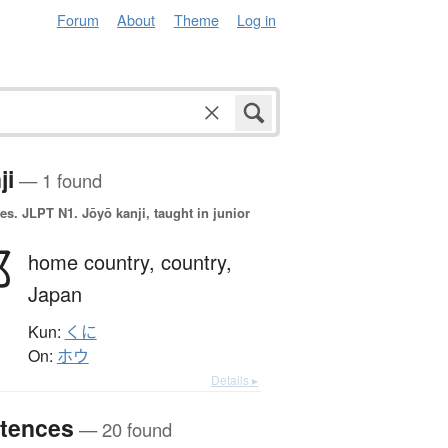
Forum
About
Theme
Log in
ji
— 1 found
es.
JLPT N1. Jōyō kanji, taught in junior
邦
home country,
country,
Japan
Kun:
くに
On:
ホウ
Details ▸
tences
— 20 found