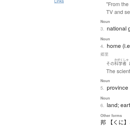
Links
"From the
TV and se
Noun
national
3.
Noun
home (i.
4.
郷里
かがくしゃ
その
科学者
The scien
Noun
province 
5.
Noun
land; ear
6.
Other forms
邦 【くに】