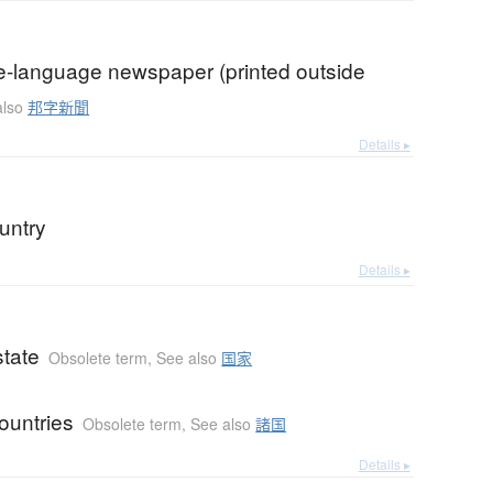
-language newspaper (printed outside
also
邦字新聞
Details ▸
untry
Details ▸
state
Obsolete term
,
See also
国家
ountries
Obsolete term
,
See also
諸国
Details ▸