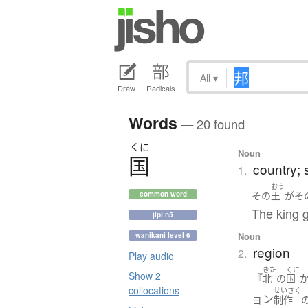
All
▾
Draw
Radicals
Words
— 20 found
くに
Noun
国
country; 
1.
おう
その
王
が
そ
common word
The king 
jlpt n5
Noun
wanikani level 6
region
2.
Play audio
きた
くに
Show 2
『
北
の
国
collocations
せいさく
ョン
制作