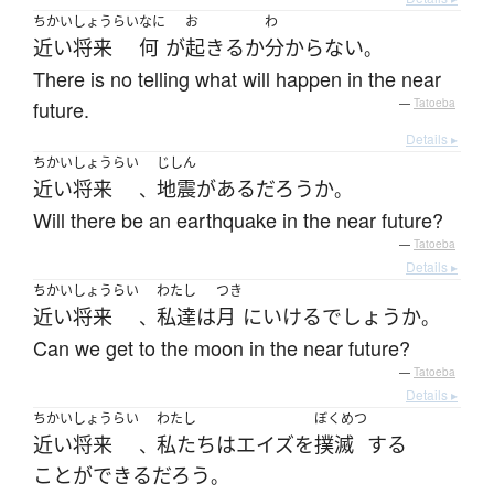
ちかいしょうらい
なに
お
わ
近い将来
何
が
起きる
か
分からない
。
There is no telling what will happen in the near
future.
—
Tatoeba
Details ▸
ちかいしょうらい
じしん
近い将来
地震
が
ある
だろうか
、
。
Will there be an earthquake in the near future?
—
Tatoeba
Details ▸
ちかいしょうらい
わたし
つき
近い将来
私達
は
月
に
いける
でしょうか
、
。
Can we get to the moon in the near future?
—
Tatoeba
Details ▸
ちかいしょうらい
わたし
ぼくめつ
近い将来
私たち
は
エイズ
を
撲滅
する
、
ことができる
だろう
。