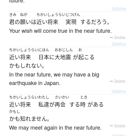
future.
Details ▸
きみ
ねが
ちかいしょうらい
じつげん
君の
願い
は
近い将来
実現
する
だろう
。
Your wish will come true in the near future.
—
Tatoeba
Details ▸
ちかいしょうらい
にほん
おおじしん
お
近い将来
日本
に
大地震
が
起こる
かもしれない
。
In the near future, we may have a big
earthquake in Japan.
—
Tatoeba
Details ▸
ちかいしょうらい
わたし
さいかい
とき
近い将来
私達
が
再会
する
時
が
ある
かもし
かも知れません
。
We may meet again in the near future.
—
Tatoeba
Details ▸