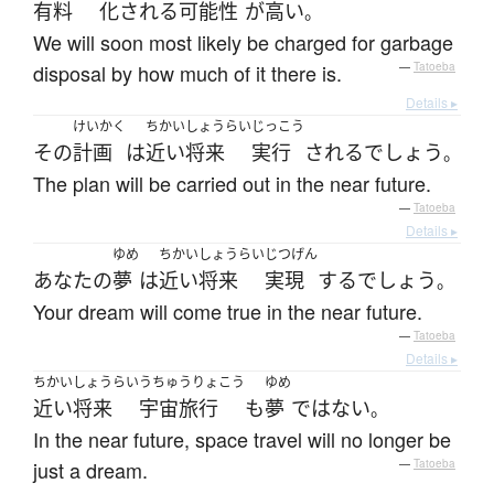
有料
化
される
可能性
が
高い
。
We will soon most likely be charged for garbage
disposal by how much of it there is.
—
Tatoeba
Details ▸
けいかく
ちかいしょうらい
じっこう
その
計画
は
近い将来
実行
される
でしょう
。
The plan will be carried out in the near future.
—
Tatoeba
Details ▸
ゆめ
ちかいしょうらい
じつげん
あなた
の
夢
は
近い将来
実現
する
でしょう
。
Your dream will come true in the near future.
—
Tatoeba
Details ▸
ちかいしょうらい
うちゅうりょこう
ゆめ
近い将来
宇宙旅行
も
夢
ではない
。
In the near future, space travel will no longer be
just a dream.
—
Tatoeba