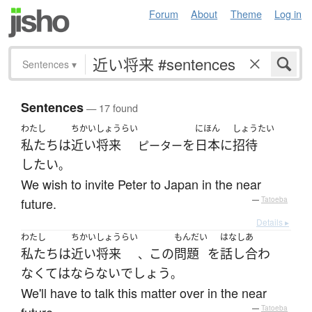
Forum
About
Theme
Log in
Sentences
▾
Sentences
— 17 found
わたし
ちかいしょうらい
にほん
しょうたい
私たち
は
近い将来
を
日本
に
招待
ピーター
したい
。
We wish to invite Peter to Japan in the near
future.
—
Tatoeba
Details ▸
わたし
ちかいしょうらい
もんだい
はなしあ
私たち
は
近い将来
この
問題
を
話し合わ
、
なくてはならない
でしょう
。
We'll have to talk this matter over in the near
—
Tatoeba