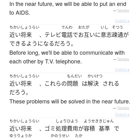
In the near future, we will be able to put an end
to AIDS.
—
Tatoeba
Details ▸
ちかいしょうらい
でんわ
おたが
いし
そつう
近い将来
テレビ
電話
で
お互いに
意志
疎通
が
、
できるようになる
だろう
。
Before long, we'll be able to communicate with
each other by T.V. telephone.
—
Tatoeba
Details ▸
ちかいしょうらい
もんだい
かいけつ
近い将来
これらの
問題
は
解決
される
、
だろう
。
These problems will be solved in the near future.
—
Tatoeba
Details ▸
ちかいしょうらい
しょり
ひよう
ようせき
きじゅん
近い将来
ゴミ
処理
費用
が
容積
基準
で
、
ゆうりょう
か
かのうせい
たか