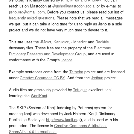
reach us on Mastodon at
@jisho@mastodon.social
or by e-mail to
jisho.org@gmail.com
. Before you contact us, please read our list of
frequently asked questions
. Please note that we read all messages
we get, but it can take a long time for us to reply as Jisho is a side
project and we do not have very much time to devote to it.
This site uses the
JMdict
,
Kanjidic2
,
JMnedict
and
Radkfile
dictionary files. These files are the property of the
Electronic
Dictionary Research and Development Group
, and are used in
conformance with the Group's
licence
.
Example sentences come from the
Tatoeba
project and are licensed
under
Creative Commons CC-BY
. And from the
Jreibun
project.
Audio files are graciously provided by
Tofugu’s
excellent kanji
learning site
WaniKani
.
The SKIP (System of Kanji Indexing by Patterns) system for
ordering kanji was developed by Jack Halpern (Kanji Dictionary
Publishing Society at
http://www.kanji.org/
), and is used with his
permission. The license is
Creative Commons Attribution-
ShareAlike 4.0 International
.