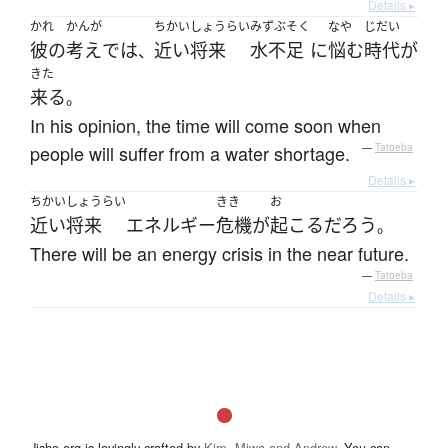
Details ▸
かれ
かんが
ちかいしょうらい
みずぶそく
なや
じだい
彼の
考え
で
は
近い将来
水不足
に
悩む
時代
が
、
きた
来る
。
In his opinion, the time will come soon when
people will suffer from a water shortage.
—
Tatoeba
Details ▸
ちかいしょうらい
きき
お
近い将来
エネルギー
危機
が
起こる
だろう
。
There will be an energy crisis in the near future.
—
Tatoeba
Details ▸
Jisho.org is lovingly crafted by
Kim, Miwa and Andrew
. You can