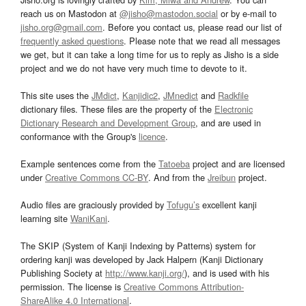
reach us on Mastodon at
@jisho@mastodon.social
or by e-mail to
jisho.org@gmail.com
. Before you contact us, please read our list of
frequently asked questions
. Please note that we read all messages
we get, but it can take a long time for us to reply as Jisho is a side
project and we do not have very much time to devote to it.
This site uses the
JMdict
,
Kanjidic2
,
JMnedict
and
Radkfile
dictionary files. These files are the property of the
Electronic
Dictionary Research and Development Group
, and are used in
conformance with the Group's
licence
.
Example sentences come from the
Tatoeba
project and are licensed
under
Creative Commons CC-BY
. And from the
Jreibun
project.
Audio files are graciously provided by
Tofugu’s
excellent kanji
learning site
WaniKani
.
The SKIP (System of Kanji Indexing by Patterns) system for
ordering kanji was developed by Jack Halpern (Kanji Dictionary
Publishing Society at
http://www.kanji.org/
), and is used with his
permission. The license is
Creative Commons Attribution-
ShareAlike 4.0 International
.