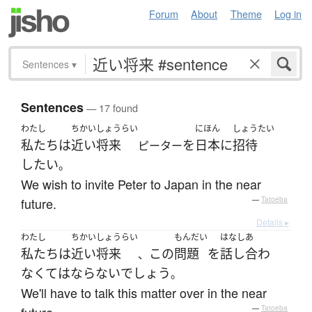
Forum
About
Theme
Log in
Sentences
▾
Sentences
— 17 found
わたし
ちかいしょうらい
にほん
しょうたい
私たち
は
近い将来
を
日本
に
招待
ピーター
したい
。
We wish to invite Peter to Japan in the near
future.
—
Tatoeba
Details ▸
わたし
ちかいしょうらい
もんだい
はなしあ
私たち
は
近い将来
この
問題
を
話し合わ
、
なくてはならない
でしょう
。
We'll have to talk this matter over in the near
—
Tatoeba