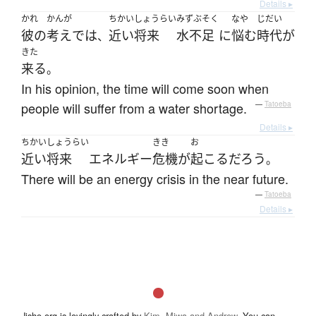
Details ▸
かれ
かんが
ちかいしょうらい
みずぶそく
なや
じだい
彼の
考え
で
は
近い将来
水不足
に
悩む
時代
が
、
きた
来る
。
In his opinion, the time will come soon when
people will suffer from a water shortage.
—
Tatoeba
Details ▸
ちかいしょうらい
きき
お
近い将来
エネルギー
危機
が
起こる
だろう
。
There will be an energy crisis in the near future.
—
Tatoeba
Details ▸
Jisho.org is lovingly crafted by
Kim, Miwa and Andrew
. You can