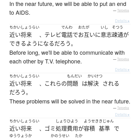
In the near future, we will be able to put an end
to AIDS.
—
Tatoeba
Details ▸
ちかいしょうらい
でんわ
おたが
いし
そつう
近い将来
テレビ
電話
で
お互いに
意志
疎通
が
、
できるようになる
だろう
。
Before long, we'll be able to communicate with
each other by T.V. telephone.
—
Tatoeba
Details ▸
ちかいしょうらい
もんだい
かいけつ
近い将来
これらの
問題
は
解決
される
、
だろう
。
These problems will be solved in the near future.
—
Tatoeba
Details ▸
ちかいしょうらい
しょり
ひよう
ようせき
きじゅん
近い将来
ゴミ
処理
費用
が
容積
基準
で
、
ゆうりょう
か
かのうせい
たか