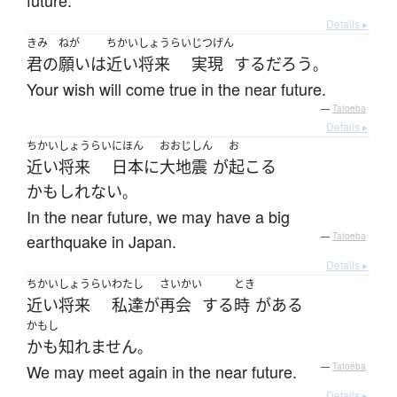
future.
Details ▸
きみ
ねが
ちかいしょうらい
じつげん
君の
願い
は
近い将来
実現
する
だろう
。
Your wish will come true in the near future.
—
Tatoeba
Details ▸
ちかいしょうらい
にほん
おおじしん
お
近い将来
日本
に
大地震
が
起こる
かもしれない
。
In the near future, we may have a big
earthquake in Japan.
—
Tatoeba
Details ▸
ちかいしょうらい
わたし
さいかい
とき
近い将来
私達
が
再会
する
時
が
ある
かもし
かも知れません
。
We may meet again in the near future.
—
Tatoeba
Details ▸