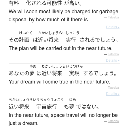
有料
化
される
可能性
が
高い
。
We will soon most likely be charged for garbage
disposal by how much of it there is.
—
Tatoeba
Details ▸
けいかく
ちかいしょうらい
じっこう
その
計画
は
近い将来
実行
される
でしょう
。
The plan will be carried out in the near future.
—
Tatoeba
Details ▸
ゆめ
ちかいしょうらい
じつげん
あなた
の
夢
は
近い将来
実現
する
でしょう
。
Your dream will come true in the near future.
—
Tatoeba
Details ▸
ちかいしょうらい
うちゅうりょこう
ゆめ
近い将来
宇宙旅行
も
夢
ではない
。
In the near future, space travel will no longer be
just a dream.
—
Tatoeba