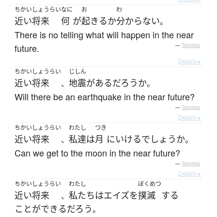
ちかいしょうらい
なに
お
わ
近い将来
何
が
起きる
か
分からない
。
There is no telling what will happen in the near
future.
—
Tatoeba
Details ▸
ちかいしょうらい
じしん
近い将来
地震
が
ある
だろうか
、
。
Will there be an earthquake in the near future?
—
Tatoeba
Details ▸
ちかいしょうらい
わたし
つき
近い将来
私達
は
月
に
いける
でしょうか
、
。
Can we get to the moon in the near future?
—
Tatoeba
Details ▸
ちかいしょうらい
わたし
ぼくめつ
近い将来
私たち
は
エイズ
を
撲滅
する
、
ことができる
だろう
。