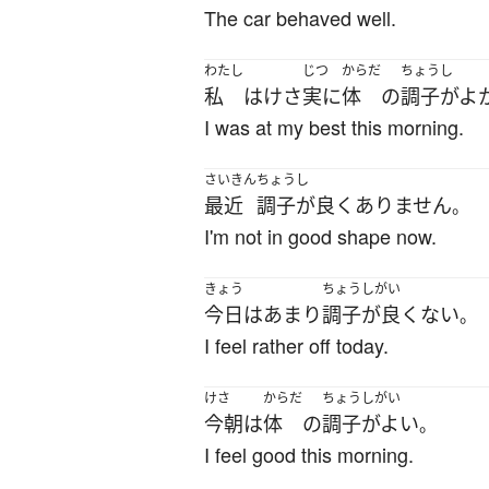
The car behaved well.
わたし
じつ
からだ
ちょうし
私
は
けさ
実に
体
の
調子がよ
I was at my best this morning.
さいきん
ちょうし
最近
調子が良くありません
。
I'm not in good shape now.
きょう
ちょうしがい
今日
は
あまり
調子が良くない
。
I feel rather off today.
けさ
からだ
ちょうしがい
今朝
は
体
の
調子がよい
。
I feel good this morning.