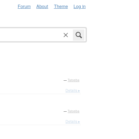
Forum
About
Theme
Log in
—
Tatoeba
Details ▸
—
Tatoeba
Details ▸