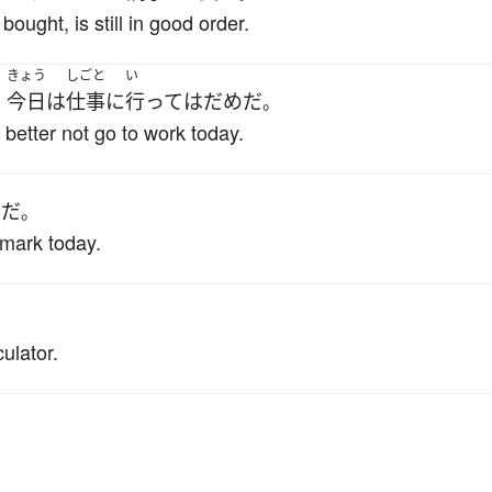
ought, is still in good order.
きょう
しごと
い
今日
は
仕事
に
行って
は
だめ
だ
。
。
 better not go to work today.
うだ
。
 mark today.
ulator.