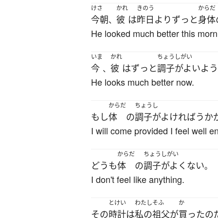
けさ
かれ
きのう
からだ
今朝
彼
は
昨日
より
ずっと
身体
、
He looked much better this morn
いま
かれ
ちょうしがい
今
彼
は
ずっと
調子がよい
よう
、
He looks much better now.
からだ
ちょうし
もし
体
の
調子がよければ
うか
I will come provided I feel well 
からだ
ちょうしがい
どうも
体
の
調子がよくない
。
I don't feel like anything.
とけい
わたし
そふ
か
その
時計
は
私の
祖父
が
買った
の