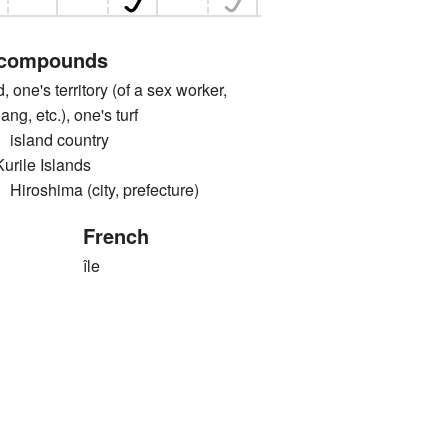
 compounds
e's territory (of a sex worker,
ng, etc.), one's turf
land country
le Islands
shima (city, prefecture)
French
île