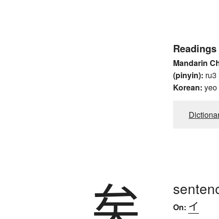
Readings
Mandarin C
(pinyin):
ru3
Korean:
yeo
Dictiona
矣
sentenc
イ
On: