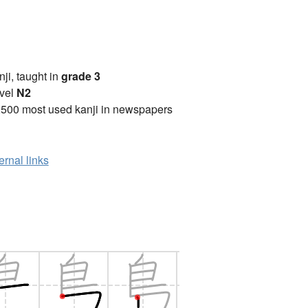
anji, taught in
grade 3
vel
N2
2500 most used kanji in newspapers
ernal links