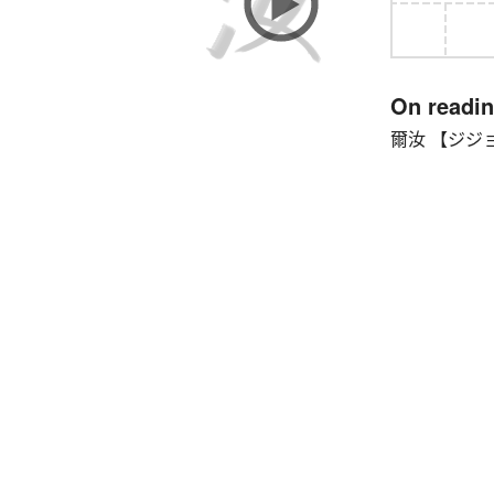
On readi
爾汝 【ジジョ】 