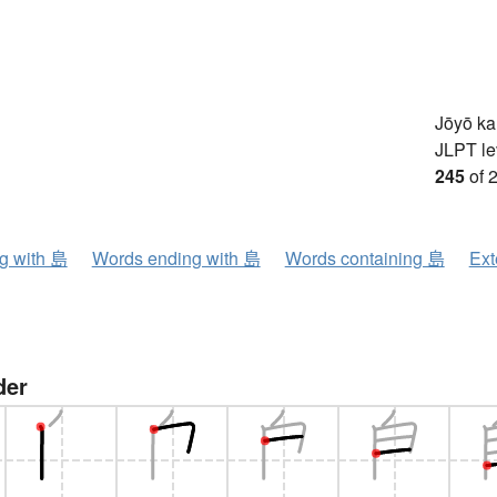
Jōyō k
JLPT le
245
of 
ng with 島
Words ending with 島
Words containing 島
Ext
der