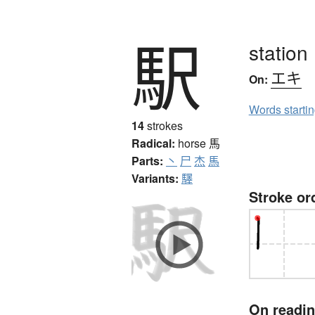
駅
station
エキ
On:
Words starti
14
strokes
Radical:
horse
馬
Parts:
丶
尸
杰
馬
Variants:
驛
Stroke or
On readi