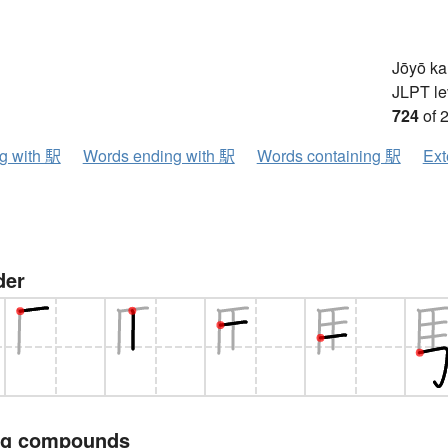
Jōyō k
JLPT le
724
of 
ng with 駅
Words ending with 駅
Words containing 駅
Ext
der
ng compounds