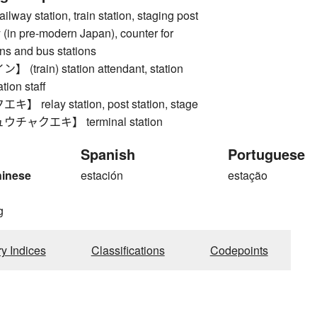
ay station, train station, staging post
(in pre-modern Japan), counter for
ons and bus stations
train) station attendant, station
tion staff
relay station, post station, stage
ャクエキ】 terminal station
Spanish
Portuguese
hinese
estación
estação
g
ry Indices
Classifications
Codepoints