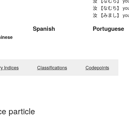
汝 【なむち】 yo
汝 【なむち】 yo
汝 【みまし】 yo
Spanish
Portuguese
hinese
ry Indices
Classifications
Codepoints
e particle