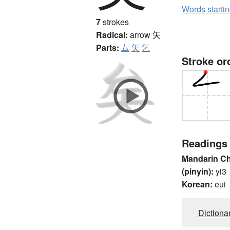
Words starti
7
strokes
Radical:
arrow
矢
Parts:
厶
矢
乞
Stroke or
Readings
Mandarin C
(pinyin):
yi3
Korean:
eui
Dictiona