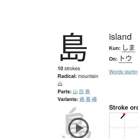
島
island
しま
Kun:
トウ
On:
10
strokes
Words starti
Radical:
mountain
山
Parts:
山
白
鳥
Variants:
嶋
嶌
嶹
Stroke or