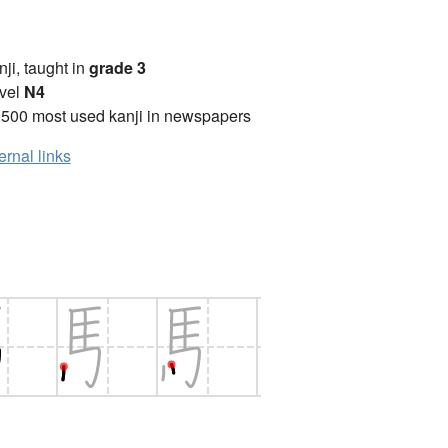
anji, taught in
grade 3
vel
N4
2500 most used kanji in newspapers
ernal links