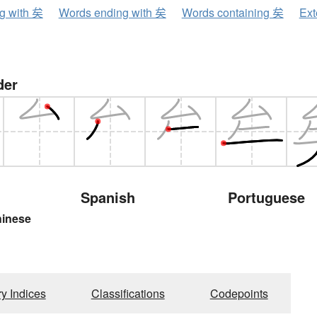
ng with 矣
Words ending with 矣
Words containing 矣
Ext
der
Spanish
Portuguese
hinese
ry Indices
Classifications
Codepoints