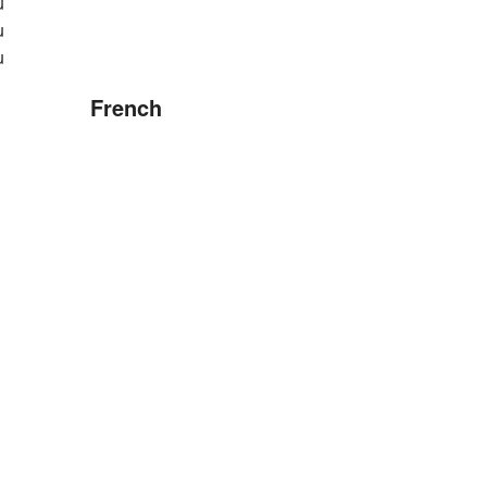
u
u
u
French