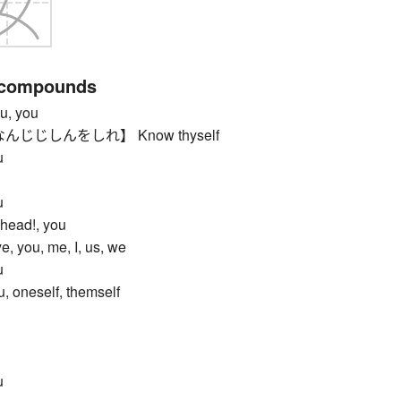
 compounds
, you
じじしんをしれ】 Know thyself
u
u
ead!, you
ou, me, I, us, we
u
 oneself, themself
u