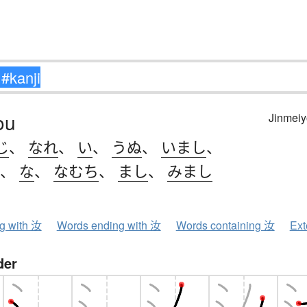
ou
Jinmeiy
じ
、
なれ
、
い
、
うぬ
、
いまし
、
、
な
、
なむち
、
まし
、
みまし
ng with 汝
Words ending with 汝
Words containing 汝
Ext
der