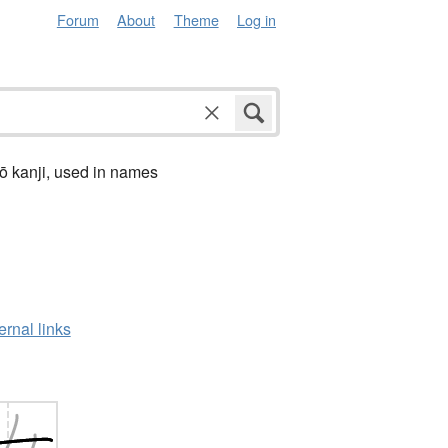
Forum
About
Theme
Log in
ō kanji, used in names
ernal links