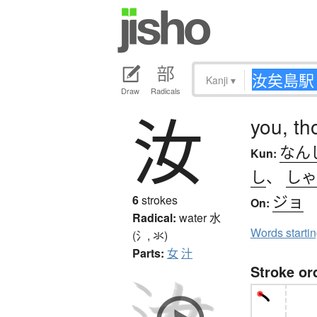
Kanji
▾
Draw
Radicals
汝
you, th
なん
Kun:
し
、
しゃ
ジョ
6
strokes
On:
Radical:
water
水
Words starti
(氵, 氺)
Parts:
女
汁
Stroke or