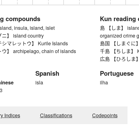
ng compounds
Kun reading
d, insula, island, islet
島 【しま】 island, on
 island country
organized crime ga
マレットウ】 Kurile Islands
島国 【しまぐに】 is
archipelago, chain of islands
千島 【ちしま】 Kuri
広島 【ひろしま】 Hiro
Spanish
Portuguese
hinese
isla
ilha
3
ry Indices
Classifications
Codepoints