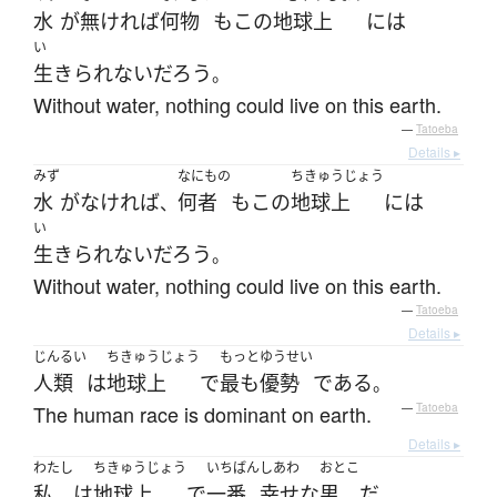
水
が
無ければ
何物
も
この
地球上
には
い
生きられない
だろう
。
Without water, nothing could live on this earth.
—
Tatoeba
Details ▸
みず
なにもの
ちきゅうじょう
水
が
なければ
何者
も
この
地球上
には
、
い
生きられない
だろう
。
Without water, nothing could live on this earth.
—
Tatoeba
Details ▸
じんるい
ちきゅうじょう
もっと
ゆうせい
人類
は
地球上
で
最も
優勢
である
。
The human race is dominant on earth.
—
Tatoeba
Details ▸
わたし
ちきゅうじょう
いちばん
しあわ
おとこ
私
は
地球上
で
一番
幸せな
男
だ
。