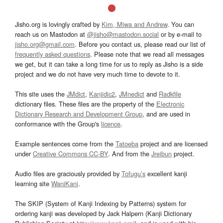
Jisho.org is lovingly crafted by
Kim, Miwa and Andrew
. You can
reach us on Mastodon at
@jisho@mastodon.social
or by e-mail to
jisho.org@gmail.com
. Before you contact us, please read our list of
frequently asked questions
. Please note that we read all messages
we get, but it can take a long time for us to reply as Jisho is a side
project and we do not have very much time to devote to it.
This site uses the
JMdict
,
Kanjidic2
,
JMnedict
and
Radkfile
dictionary files. These files are the property of the
Electronic
Dictionary Research and Development Group
, and are used in
conformance with the Group's
licence
.
Example sentences come from the
Tatoeba
project and are licensed
under
Creative Commons CC-BY
. And from the
Jreibun
project.
Audio files are graciously provided by
Tofugu’s
excellent kanji
learning site
WaniKani
.
The SKIP (System of Kanji Indexing by Patterns) system for
ordering kanji was developed by Jack Halpern (Kanji Dictionary