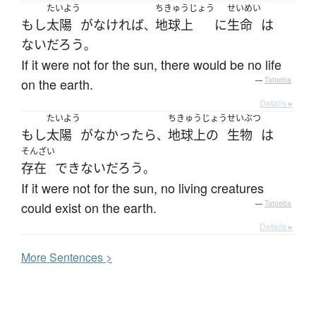
たいよう
ちきゅうじょう
せいめい
もし
太陽
が
なければ
地球上
に
生命
は
、
ない
だろう
。
If it were not for the sun, there would be no life
on the earth.
—
Tatoeba
Details ▸
たいよう
ちきゅうじょう
せいぶつ
もし
太陽
が
なかったら
地球上の
生物
は
、
そんざい
存在
できない
だろう
。
If it were not for the sun, no living creatures
could exist on the earth.
—
Tatoeba
Details ▸
More
S
entences >