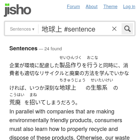
Forum
About
Theme
Log in
Sentences
▾
Sentences
— 24 found
せいひんづく
おこな
製品作り
行う
企業が環境に配慮した
を
と同時に、消
費者も適切なリサイクルと廃棄の方法を学んでいかな
ちきゅうじょう
せいたいけい
地球上
生態系
ければ、いつか深刻な
の
の
こうはい
まね
荒廃
招いて
を
しまうだろう。
In parallel with companies that are making
environmentally friendly products, consumers
must also learn how to properly recycle and
dispose of these products. Otherwise, our waste