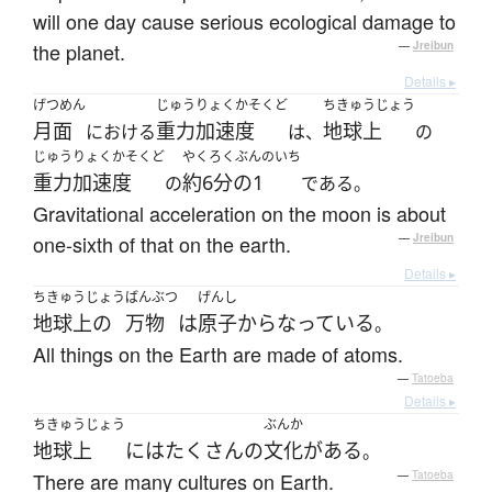
will one day cause serious ecological damage to
the planet.
—
Jreibun
Details ▸
げつめん
じゅうりょくかそくど
ちきゅうじょう
月面
重力加速度
地球上
における
は、
の
じゅうりょくかそくど
やくろくぶんのいち
重力加速度
約6分の1
の
である。
Gravitational acceleration on the moon is about
one-sixth of that on the earth.
—
Jreibun
Details ▸
ちきゅうじょう
ばんぶつ
げんし
地球上の
万物
は
原子
から
なっている
。
All things on the Earth are made of atoms.
—
Tatoeba
Details ▸
ちきゅうじょう
ぶんか
地球上
には
たくさん
の
文化
が
ある
。
There are many cultures on Earth.
—
Tatoeba