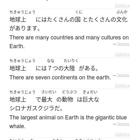
Details ▸
ちきゅうじょう
くに
ぶんか
地球上
には
たくさん
の
国
と
たく
さん
の
文化
が
あります
。
There are many countries and many cultures on
Earth.
—
Tatoeba
Details ▸
ちきゅうじょう
なな
たいりく
地球上
には
７つ
の
大陸
が
ある
。
There are seven continents on the earth.
—
Tatoeba
Details ▸
ちきゅうじょう
さいだい
どうぶつ
きょだい
地球上
で
最大
の
動物
は
巨大な
シロナガスクジラ
だ
。
The largest animal on Earth is the gigantic blue
whale.
—
Tatoeba
Details ▸