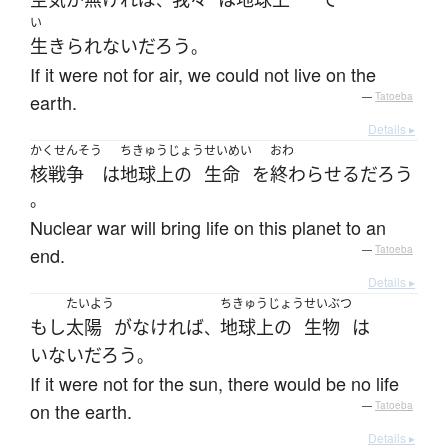
、
い
生きられない
だろう
。
If it were not for air, we could not live on the
earth.
—
Tatoeba
Details ▸
かくせんそう
ちきゅうじょう
せいめい
おわ
核戦争
は
地球上の
生命
を
終わらせる
だろう
。
Nuclear war will bring life on this planet to an
end.
—
Tatoeba
Details ▸
たいよう
ちきゅうじょう
せいぶつ
もし
太陽
が
なければ
地球上の
生物
は
、
いない
だろう
。
If it were not for the sun, there would be no life
on the earth.
—
Tatoeba
Details ▸