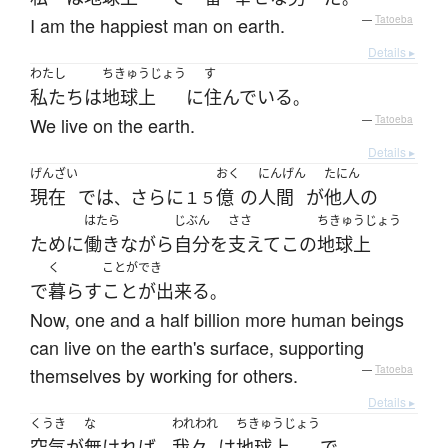
I am the happiest man on earth.
—
Tatoeba
Details ▸
わたし
ちきゅうじょう
す
私たち
は
地球上
に
住んでいる
。
We live on the earth.
—
Tatoeba
Details ▸
げんざい
おく
にんげん
たにん
現在
で
は
さらに
億
の
人間
が
他人
の
、
１５
はたら
じぶん
ささ
ちきゅうじょう
ために
働き
ながら
自分
を
支えて
この
地球上
く
ことができ
で
暮らす
ことが出来る
。
Now, one and a half billion more human beings
can live on the earth's surface, supporting
themselves by working for others.
—
Tatoeba
Details ▸
くうき
な
われわれ
ちきゅうじょう
空気
が
無ければ
我々
は
地球上
で