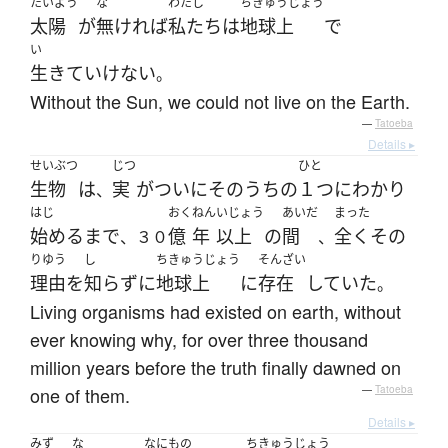
たいよう
な
わたし
ちきゅうじょう
太陽
が
無ければ
私たち
は
地球上
で
い
生きていけない
。
Without the Sun, we could not live on the Earth.
—
Tatoeba
Details ▸
せいぶつ
じつ
ひと
生物
は
実
が
ついに
その
うちの
１つ
に
わかり
、
はじ
おく
ねん
いじょう
あいだ
まった
始める
まで
億
年
以上
の
間
全く
その
、３０
、
りゆう
し
ちきゅうじょう
そんざい
理由
を
知らず
に
地球上
に
存在
していた
。
Living organisms had existed on earth, without
ever knowing why, for over three thousand
million years before the truth finally dawned on
one of them.
—
Tatoeba
Details ▸
みず
な
なにもの
ちきゅうじょう