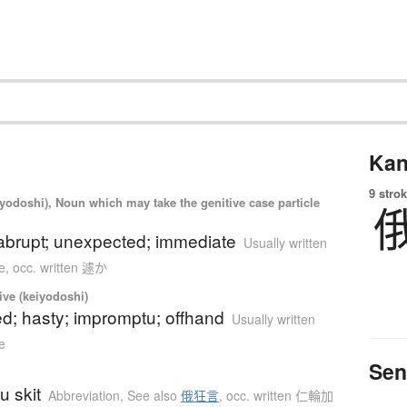
Kan
9 strok
iyodoshi), Noun which may take the genitive case particle
abrupt; unexpected; immediate
Usually written
e
,
occ. written 遽か
tive (keiyodoshi)
d; hasty; impromptu; offhand
Usually written
e
Sen
u skit
Abbreviation
,
See also
俄狂言
,
occ. written 仁輪加