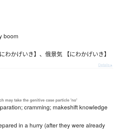
ry boom
【にわかげいき】
、
俄景気 【にわかげいき】
Details ▸
 may take the genitive case particle 'no'
eparation; cramming; makeshift knowledge
pared in a hurry (after they were already