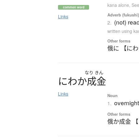
kana alone
,
See
common word
Adverb (fukushi
Links
(not) rea
2.
written using k
Other forms
俄に 【に
なり
きん
に
わ
か
成金
Links
Noun
overnight
1.
Other forms
俄か成金 