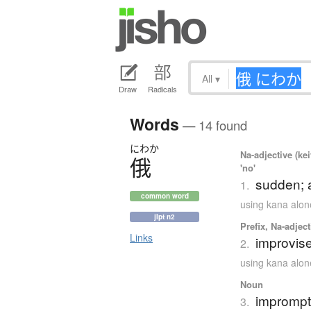
All
▾
Draw
Radicals
Words
— 14 found
にわか
Na-adjective (ke
俄
'no'
sudden; 
1.
common word
using kana alon
jlpt n2
Prefix, Na-adjec
Links
improvise
2.
using kana alon
Noun
imprompt
3.