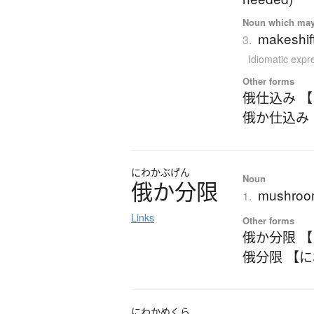
Noun which may t
makeshift
3.
Idiomatic expr
Other forms
俄仕込み 
俄か仕込み
にわかぶげん
Noun
俄か分限
mushroom
1.
Links
Other forms
俄か分限 
俄分限 【
にわか
めくら