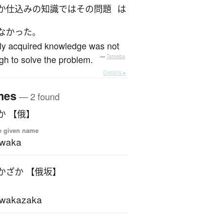
か
仕込み
の
知識
で
は
その
問題
は
なかった
。
ly acquired knowledge was not
h to solve the problem.
—
Tatoeba
Details ▸
mes
— 2 found
か 【俄】
e given name
iwaka
かざか 【俄坂】
iwakazaka