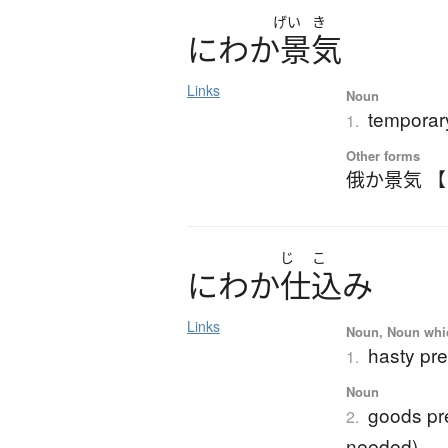
げい
き
に
わ
か
景気
Links
Noun
tempora
1.
Other forms
俄か景気 
じ
こ
に
わ
か
仕込
み
Links
Noun, Noun which
hasty pr
1.
Noun
goods pre
2.
needed)