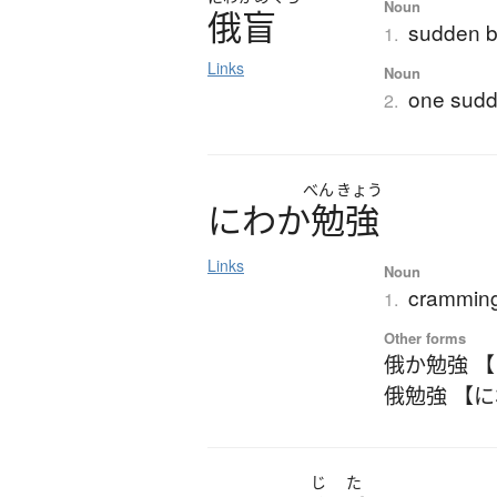
Noun
俄盲
sudden b
1.
Links
Noun
one sudd
2.
べん
きょう
に
わ
か
勉強
Links
Noun
crammin
1.
Other forms
俄か勉強 
俄勉強 【
じ
た