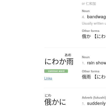
or 仁和加
Noun
bandwago
4.
Usually written
Other forms
俄か 【に
あめ
Noun
に
わ
か
雨
rain sho
1.
Other forms
common word
俄雨 【に
Links
にわ
Adverb (fukushi
俄
かに
suddenly
1.