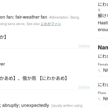
にわ
と
解け
n fan; fair-weather fan
Abbreviation
,
Slang
,
Hasti
 using kana alone
,
See also
にわかファン
enoug
わか】
Na
Details ▸
にわ
wer
Femal
N
1.
わかあめ】
、
俄か雨 【にわかあめ】
にわ
Details ▸
Place
N
1.
)
; abruptly; unexpectedly
Usually written using