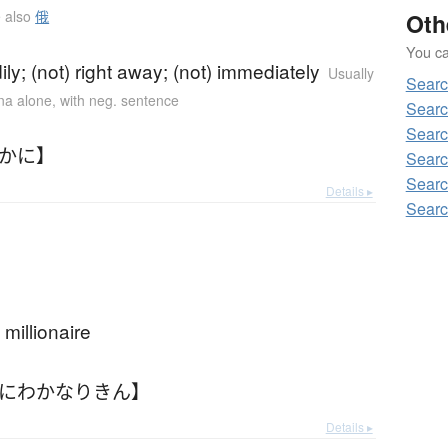
 also
俄
Oth
)
You can
dily; (not) right away; (not) immediately
Usually
Sear
ana alone
,
with neg. sentence
Sear
Sear
わかに】
Searc
Sear
Details ▸
Sear
 millionaire
【にわかなりきん】
Details ▸