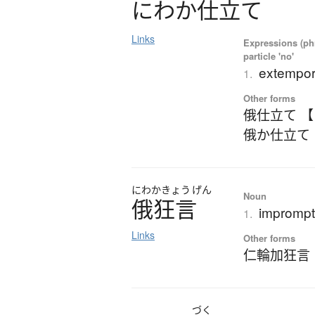
に
わ
か
仕立
て
Links
Expressions (phr
particle 'no'
extempor
1.
Other forms
俄仕立て 
俄か仕立て
にわか
きょう
げん
Noun
俄狂言
impromptu
1.
Links
Other forms
仁輪加狂言
づく