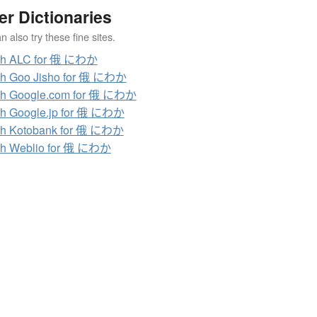
er Dictionaries
 also try these fine sites.
ch ALC for 俄 にわか
ch Goo Jisho for 俄 にわか
ch Google.com for 俄 にわか
h Google.jp for 俄 にわか
ch Kotobank for 俄 にわか
ch Weblio for 俄 にわか