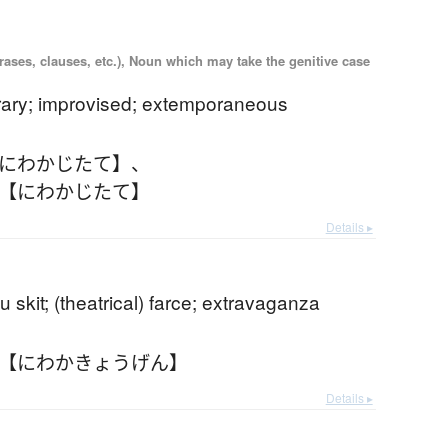
ases, clauses, etc.), Noun which may take the genitive case
ary; improvised; extemporaneous
【にわかじたて】
、
 【にわかじたて】
Details ▸
 skit; (theatrical) farce; extravaganza
 【にわかきょうげん】
Details ▸