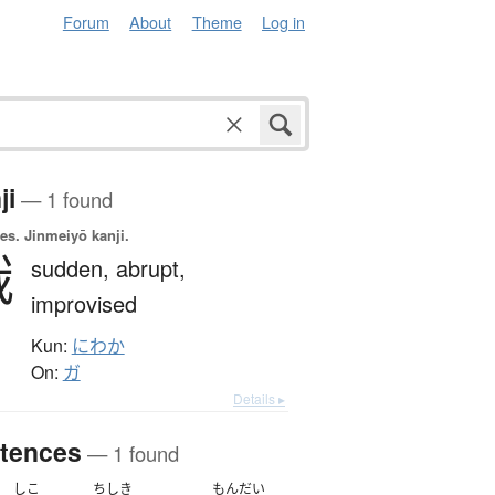
Forum
About
Theme
Log in
ji
— 1 found
es.
Jinmeiyō kanji.
俄
sudden,
abrupt,
improvised
Kun:
にわか
On:
ガ
Details ▸
tences
— 1 found
しこ
ちしき
もんだい