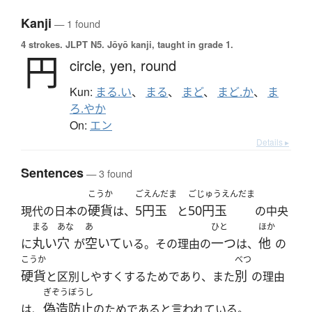
Kanji
— 1 found
4 strokes.
JLPT N5. Jōyō kanji, taught in grade 1.
円
circle,
yen,
round
Kun:
まる.い
、
まる
、
まど
、
まど.か
、
ま
ろ.やか
On:
エン
Details ▸
Sentences
— 3 found
こうか
ごえんだま
ごじゅうえんだま
硬貨
5円玉
50円玉
現代の日本の
は、
と
の中央
まる
あな
あ
ひと
ほか
丸い
穴
空いて
一つ
他
に
が
いる。その理由の
は、
の
こうか
べつ
硬貨
別
と区別しやすくするためであり、また
の理由
ぎぞうぼうし
偽造防止
は、
のためであると言われている。