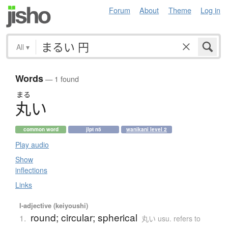
Forum
About
Theme
Log in
All
▾
Words
— 1 found
まる
丸
い
common word
jlpt n5
wanikani level 2
Play audio
Show
inflections
Links
I-adjective (keiyoushi)
round; circular; spherical
1.
丸い usu. refers to