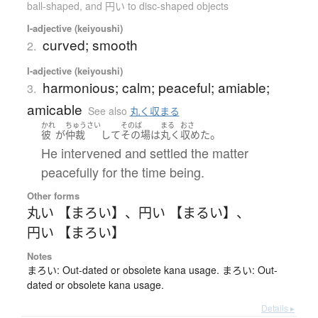
ball-shaped, and 円い to disc-shaped objects
I-adjective (keiyoushi)
curved; smooth
2.
I-adjective (keiyoushi)
harmonious; calm; peaceful; amiable;
3.
amicable
See also
丸く収まる
かれ
ちゅうさい
そのば
まる
おさ
。
彼
が
仲裁
して
その場
は
丸く
収めた
He intervened and settled the matter
peacefully for the time being.
Other forms
丸い 【まろい】
、
円い 【まるい】
、
円い 【まろい】
Notes
まろい: Out-dated or obsolete kana usage. まろい: Out-
dated or obsolete kana usage.
Details ▸