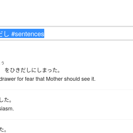
ょう
を
ひきだし
に
しまった
。
drawer for fear that Mother should see it.
した
。
siasm.
た
。