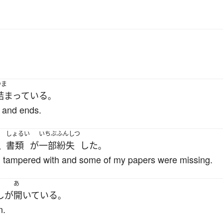
。
.
つま
詰まっている
。
s and ends.
しょるい
いちぶ
ふんしつ
書類
が
一部
紛失
した
、
。
 tampered with and some of my papers were missing.
あ
し
が
開いている
。
n.