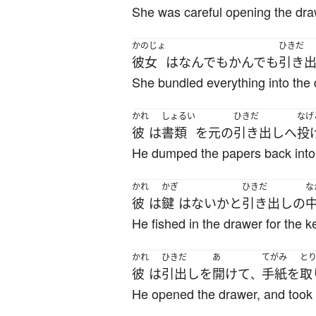
She was careful opening the dra
かのじょ
ひきだ
彼女
は
なんでもかんでも
引き
She bundled everything into the
かれ
しょるい
ひきだ
なげ
彼
は
書類
を
元
の
引き出し
へ
投
He dumped the papers back into
かれ
かぎ
ひきだ
な
彼
は
鍵
は
ない
か
と
引き出し
の
He fished in the drawer for the k
かれ
ひきだ
あ
てがみ
と
彼
は
引出し
を
開けて
手紙
を
取
、
He opened the drawer, and took o