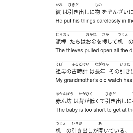
かれ
ひきだ
もの
彼
は
引き出し
に
物
を
ぞんざい
He put his things carelessly in t
どろぼう
おかね
さが
つくえ
泥棒
たち
は
お金
を
捜して
机
The thieves pulled open all the 
そぼ
ふるどけい
ながねん
ひきだ
祖母
の
古時計
は
長年
その
引き
My grandmother's old watch has b
あかんぼう
せがひく
ひきだ
赤ん坊
は
背が低くて
引き出し
に
The baby is too short to get at t
つくえ
ひきだ
あ
机
の
引き出し
が
開いている
。