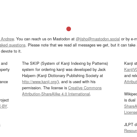
 Andrew
. You can reach us on Mastodon at
@jisho@mastodon.social
or by e-m
asked questions
. Please note that we read all messages we get, but it can take a
devote to it.
and
The SKIP (System of Kanji Indexing by Patterns)
Kanji s
operty
system for ordering kanji was developed by Jack
KanjiV
Halpern (Kanji Dictionary Publishing Society at
and re
mance
http://www.kanji.org/
), and is used with his
Attribu
permission. The license is
Creative Commons
Attribution-ShareAlike 4.0 International
.
Wikipe
oject
is dual
C-BY
.
ShareAl
Licens
s
JLPT d
Resour