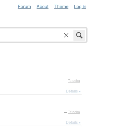
Forum
About
Theme
Log in
—
Tatoeba
Details ▸
—
Tatoeba
Details ▸