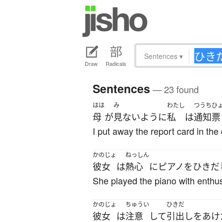
Sentences
▾
Draw
Radicals
Sentences
— 23 found
はは
み
わたし
つうち
ひ
母
が
見ない
ように
私
は
通知
票
I put away the report card in the 
かのじょ
ねっしん
彼女
は
熱心
に
ピアノ
を
ひき
だ
She played the piano with enthu
かのじょ
ちゅうい
ひきだ
彼女
は
注意
して
引出し
を
あけ