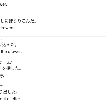
wer.
出し
に
ほうりこんだ
。
 drawers.
こ
げ込んだ
。
 the drawer.
か
さが
中
を
探した
。
ey.
りだ
り出した
。
ut a letter.