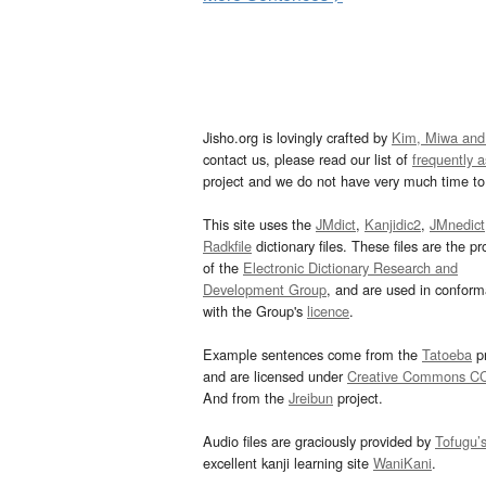
Jisho.org is lovingly crafted by
Kim, Miwa and
contact us, please read our list of
frequently 
project and we do not have very much time to 
This site uses the
JMdict
,
Kanjidic2
,
JMnedict
Radkfile
dictionary files. These files are the pr
of the
Electronic Dictionary Research and
Development Group
, and are used in confor
with the Group's
licence
.
Example sentences come from the
Tatoeba
pr
and are licensed under
Creative Commons C
And from the
Jreibun
project.
Audio files are graciously provided by
Tofugu’
excellent kanji learning site
WaniKani
.