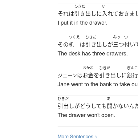
ひきだ
い
それ
は
引き出し
に
入れて
おきま
I put it in the drawer.
つくえ
ひきだ
みっ
つ
その
机
は
引き出し
が
三つ
付い
The desk has three drawers.
おかね
ひきだ
ぎんこ
は
お金
を
引き出し
に
銀行
ジェーン
Jane went to the bank to take o
ひきだ
あ
引出し
が
どうしても
開かないん
The drawer won't open.
More
S
entences >