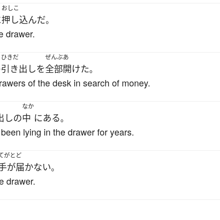
おしこ
に
押し込んだ
。
he drawer.
ひきだ
ぜんぶ
あ
の
引き出し
を
全部
開けた
。
drawers of the desk in search of money.
なか
出し
の
中
に
ある
。
een lying in the drawer for years.
てがとど
手が届かない
。
he drawer.