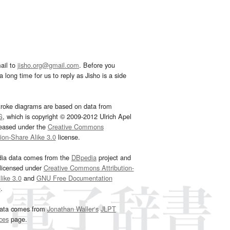
ail to
jisho.org@gmail.com
. Before you
 long time for us to reply as Jisho is a side
troke diagrams are based on data from
G
, which is copyright © 2009-2012 Ulrich Apel
leased under the
Creative Commons
tion-Share Alike 3.0
license.
dia data comes from the
DBpedia
project and
 licensed under
Creative Commons Attribution-
ike 3.0
and
GNU Free Documentation
e
.
ata comes from
Jonathan Waller‘s
JLPT
ces
page.