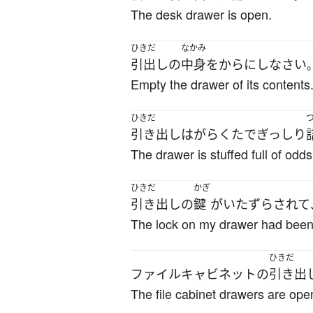
The desk drawer is open.
ひきだ
なかみ
引出し
の
中身
を
からにし
なさい
Empty the drawer of its contents
ひきだ
引き出し
は
がらくた
で
ぎっしり
The drawer is stuffed full of odd
ひきだ
かぎ
引き出し
の
鍵
が
いたずら
されて
The lock on my drawer had been
ひきだ
ファイルキャビネット
の
引き出
The file cabinet drawers are ope