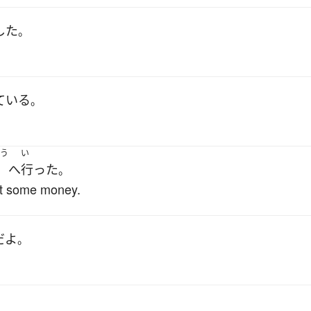
した
。
ている
。
う
い
へ
行った
。
ut some money.
だ
よ
。