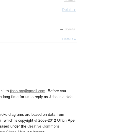
Details ▸
—
Tatoeba
Details ▸
ail to
jisho.org@gmail.com
. Before you
 long time for us to reply as Jisho is a side
troke diagrams are based on data from
G
, which is copyright © 2009-2012 Ulrich Apel
leased under the
Creative Commons
tion-Share Alike 3.0
license.