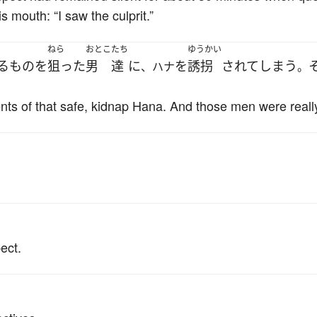
 mouth: “I saw the culprit.”
ねら
おとこ
たち
ゆうかい
る
もの
を
狙った
男
達
に
を
誘拐
されて
しまう
、ハナ
。
ts of that safe, kidnap Hana. And those men were really
ect.