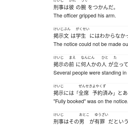
けいじ
かれ
うで
刑事
は
彼
の
腕
を
つかんだ
。
The officer gripped his arm.
けいじ
ぶん
がくせい
掲示
文
は
学生
には
わからなか
The notice could not be made out
けいじ
まえ
なんにん
ひと
た
掲示
の
前
に
何人か
の
人
が
立っ
Several people were standing in f
けいじ
ぜんせき
よやくず
掲示
には
全席
予約済み
と
あ
「
」
"Fully booked" was on the notice
けいじ
おとこ
ゆうざい
刑事
は
その
男
が
有罪
だ
と
い