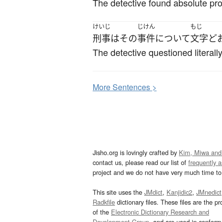
The detective found absolute proo
けいじ
じけん
もじ
刑事
は
その
事件
について
文字ど
The detective questioned literall
More
S
entences >
Jisho.org is lovingly crafted by
Kim, Miwa and
contact us, please read our list of
frequently 
project and we do not have very much time to 
This site uses the
JMdict
,
Kanjidic2
,
JMnedict
Radkfile
dictionary files. These files are the pr
of the
Electronic Dictionary Research and
Development Group
, and are used in confor