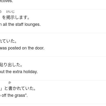
ctives.
う
けいじ
を
掲示
します
。
all the staff lounges.
れていた
。
 was posted on the door.
貼り出した
。
t the extra holiday.
か
な
と
書かれていた
」
。
 off the grass".