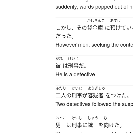
suddenly, words popped out of his
かしきんこ
あずけ
しかし
その
貸金庫
に
預けてい
、
だった
。
However men, seeking the conten
かれ
けいじ
彼
は
刑事
だ
。
He is a detective.
ふたり
けいじ
ようぎしゃ
二人
の
刑事
が
容疑者
を
つけた
。
Two detectives followed the susp
おとこ
けいじ
じゅう
む
男
は
刑事
に
銃
を
向けた
。