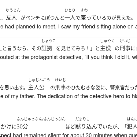
ゆうじん
ひとり
すわ
友人
一人
座って
と、
がベンチにぽつんと
で
いるのが見えた。
 had planned to meet, I saw my friend sitting alone on 
しょうこ
しゅやく
けいじ
証拠
主役
刑事
たと言うなら、その
を見せてみろ！」と
の
に
uted at the protagonist detective, “If you think I did it,
しゅじんこう
けいじ
主人公
刑事
を思い出す。
の
のひたむきな姿に、警察官だっ
f my father. The dedication of the detective hero to his
さんじゅっぷん/さんじっぷん
だまりこ
はん
いかけ
30分
黙り込んで
犯
に
ほど
いたが、「
uspect had remained silent for about 30 minutes when que