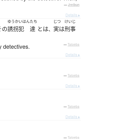
—
Jreibun
Details ▸
ゆうかいはん
たち
じつ
けいじ
その
誘拐犯
達
と
は
実は
刑事
、
 detectives.
—
Tatoeba
Details ▸
—
Tatoeba
Details ▸
—
Tatoeba
Details ▸
—
Tatoeba