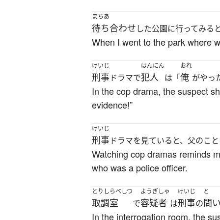
まちあ
待ち合わせ
した公園に行ってみる
When I went to the park where we
けいじ
はんにん
おれ
刑事
犯人
俺
ドラマで
は「
がやっ
In the cop drama, the suspect sho
evidence!”
けいじ
刑事
ドラマを見ていると、父のこと
Watching cop dramas reminds me o
who was a police officer.
とりしらべしつ
ようぎしゃ
けいじ
と
取調室
容疑者
刑事
問
で
は
の
In the interrogation room, the s