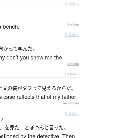
Details ▸
a bench.
—
Jreibun
Details ▸
向かって叫んだ。
 why don’t you show me the
—
Jreibun
Details ▸
た父の姿がダブって見えるからだ。
 case reflects that of my father
—
Jreibun
Details ▸
にん
人
を見た」とぽつんと言った。
stioned by the detective. Then,