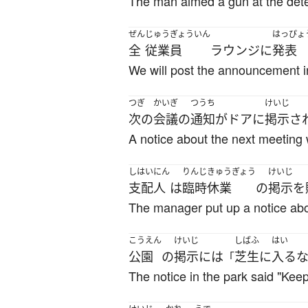
The man aimed a gun at the dete
ぜん
じゅうぎょういん
はっぴょ
全
従業員
ラウンジ
に
発表
We will post the announcement in 
つぎ
かいぎ
つうち
けいじ
次の
会議
の
通知
が
ドア
に
掲示
さ
A notice about the next meeting
しはいにん
りんじ
きゅうぎょう
けいじ
支配人
は
臨時
休業
の
掲示
を
The manager put up a notice abou
こうえん
けいじ
しばふ
はい
公園
の
掲示
には
芝生
に
入る
「
The notice in the park said "Keep