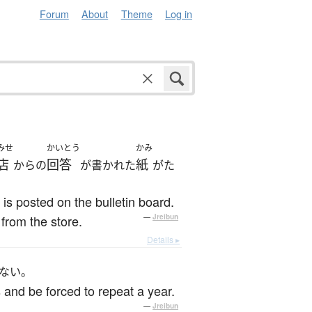
Forum
About
Theme
Log in
みせ
かいとう
かみ
店
回答
紙
からの
が書かれた
がた
s posted on the bulletin board.
from the store.
—
Jreibun
Details ▸
ない。
s and be forced to repeat a year.
—
Jreibun