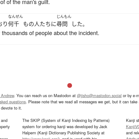
f of the man's guilt.
なんぜん
じんもん
おり
何千
もの
人たち
に
尋問
した
。
y thousands of people about the incident.
 Andrew
. You can reach us on Mastodon at
@jisho@mastodon.social
or by e-m
asked questions
. Please note that we read all messages we get, but it can take a
devote to it.
and
The SKIP (System of Kanji Indexing by Patterns)
Kanji s
operty
system for ordering kanji was developed by Jack
KanjiV
Halpern (Kanji Dictionary Publishing Society at
and re
mance
http://www.kanji.org/
), and is used with his
Attribu