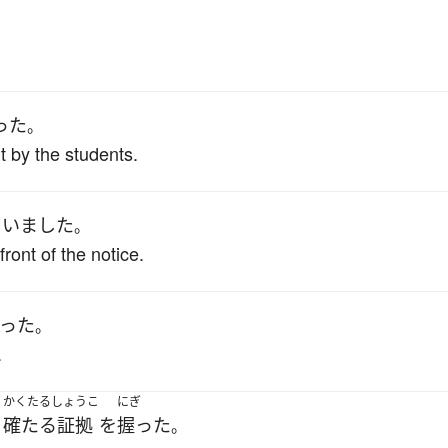
った
。
 by the students.
ていました
。
ront of the notice.
った
。
.
かくたるしょうこ
にぎ
う
確たる証拠
を
握った
。