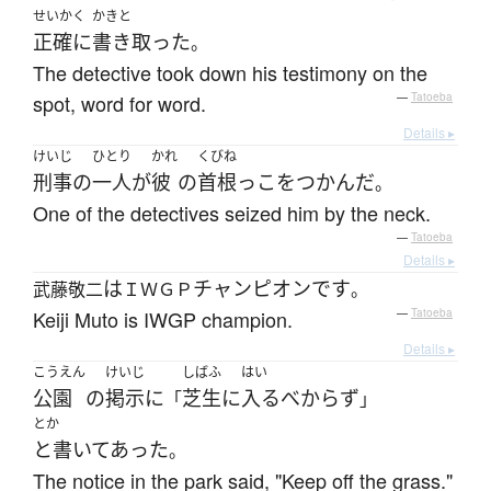
せいかく
かきと
正確に
書き取った
。
The detective took down his testimony on the
spot, word for word.
—
Tatoeba
Details ▸
けいじ
ひとり
かれ
くびね
刑事
の
一人
が
彼
の
首根っこ
を
つかんだ
。
One of the detectives seized him by the neck.
—
Tatoeba
Details ▸
は
チャンピオン
です
武藤敬二
ＩＷＧＰ
。
Keiji Muto is IWGP champion.
—
Tatoeba
Details ▸
こうえん
けいじ
しばふ
はい
公園
の
掲示
に
芝生
に
入る
べからず
「
」
とか
と書いてあった
。
The notice in the park said, "Keep off the grass."