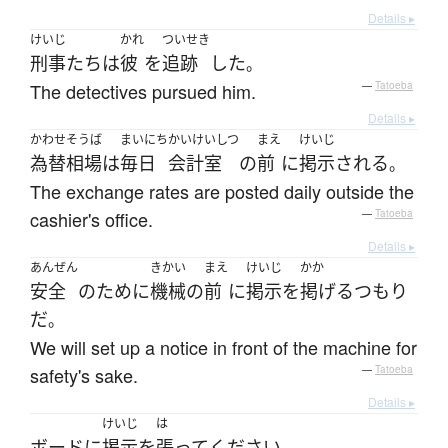
Details ▸
けいじ
かれ
ついせき
刑事
たち
は
彼
を
追跡
した
。
The detectives pursued him.
—
Tatoeba
Details ▸
かわせそうば
まいにち
かいけいしつ
まえ
けいじ
為替相場
は
毎日
会計室
の
前
に
掲示
される
。
The exchange rates are posted daily outside the
cashier's office.
—
Tatoeba
Details ▸
あんぜん
きかい
まえ
けいじ
かか
安全
の
ために
機械
の
前
に
掲示
を
掲げる
つもり
だ
。
We will set up a notice in front of the machine for
safety's sake.
—
Tatoeba
Details ▸
けいじ
は
ボード
に
掲示
を
張って
ください