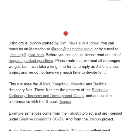
Jisho.org is lovingly crafted by
Kim, Miwa and Andrew
. You can
reach us on Mastodon at
@jisho@mastodon.social
or by e-mail to
jisho.org@gmail.com
. Before you contact us, please read our list of
frequently asked questions
. Please note that we read all messages
we get, but it can take a long time for us to reply as Jisho is a side
project and we do not have very much time to devote to it.
This site uses the
JMdict
,
Kanjidic2
,
JMnedict
and
Radkfile
dictionary files. These files are the property of the
Electronic
Dictionary Research and Development Group
, and are used in
conformance with the Group's
licence
.
Example sentences come from the
Tatoeba
project and are licensed
under
Creative Commons CC-BY
. And from the
Jreibun
project.
Audio files are graciously provided by
Tofugu’s
excellent kanji