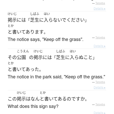
—
Tatoeba
Details ▸
けいじ
しばふ
はい
掲示
には
芝生
に
入らないで
ください
「
」
とか
と書いてあります
。
The notice says, "Keep off the grass".
—
Tatoeba
Details ▸
こうえん
けいじ
しばふ
はい
その
公園
の
掲示
には
芝生
に
入らぬ
こと
「
」
とか
と書いてあった
。
The notice in the park said, "Keep off the grass."
—
Tatoeba
Details ▸
けいじ
とか
この
掲示
は
なん
と書いてある
のです
か
。
What does this sign say?
—
Tatoeba
Details ▸