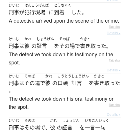
けいじ
はんこうげんば
とうちゃく
刑事
が
犯行現場
に
到着
した
。
A detective arrived upon the scene of the crime.
—
Tatoeba
Details ▸
けいじ
かれ
しょうげん
そのば
かきと
刑事
は
彼
の
証言
を
その場
で
書き取った
。
The detective took down his testimony on the
spot.
—
Tatoeba
Details ▸
けいじ
そのば
かれ
こうとう
しょうげん
かきと
刑事
は
その場
で
彼
の
口頭
証言
を
書き取った
。
The detective took down his oral testimony on
the spot.
—
Tatoeba
Details ▸
けいじ
そのば
かれ
しょうげん
いちごんいっく
刑事
は
その場
で
彼
の
証言
を
一言一句
、