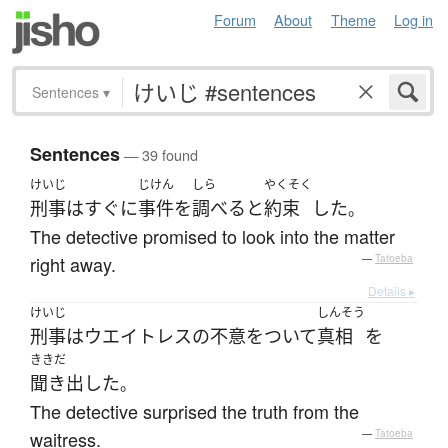
Forum
About
Theme
Log in
Sentences
▾
Sentences
— 39 found
けいじ
じけん
しら
やくそく
刑事
は
すぐに
事件
を
調べる
と
約束
した
。
The detective promised to look into the matter
right away.
—
Tatoeba
Details ▸
けいじ
しんそう
刑事
は
ウエイトレス
の
不意をついて
真相
を
ききだ
聞き出した
。
The detective surprised the truth from the
waitress.
—
Tatoeba