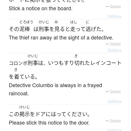
。
Stick a notice on the board.
—
Tatoeba
Details ▸
どろぼう
けいじ
み
はし
に
その
泥棒
は
刑事
を
見る
と
走って
逃げた
。
The thief ran away at the sight of a detective.
—
Tatoeba
Details ▸
けいじ
き
刑事
は
いつも
すり
切れた
レインコート
コロンボ
、
き
を
着ている
。
Detective Columbo is always in a frayed
raincoat.
—
Tatoeba
Details ▸
けいじ
この
掲示
を
ドア
に
はって
ください
。
Please stick this notice to the door.
—
Tatoeba
Details ▸