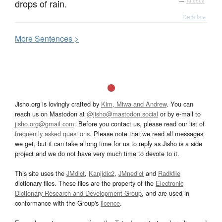
drops of rain.
—
Tatoeba
Details ▸
More
S
entences >
Jisho.org is lovingly crafted by
Kim, Miwa and Andrew
. You can
reach us on Mastodon at
@jisho@mastodon.social
or by e-mail to
jisho.org@gmail.com
. Before you contact us, please read our list of
frequently asked questions
. Please note that we read all messages
we get, but it can take a long time for us to reply as Jisho is a side
project and we do not have very much time to devote to it.
This site uses the
JMdict
,
Kanjidic2
,
JMnedict
and
Radkfile
dictionary files. These files are the property of the
Electronic
Dictionary Research and Development Group
, and are used in
conformance with the Group's
licence
.