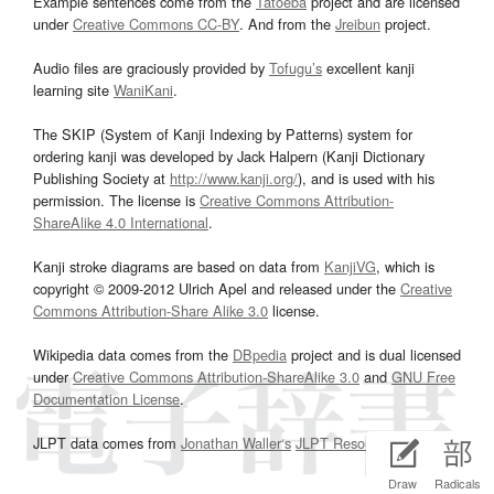
Example sentences come from the
Tatoeba
project and are licensed
under
Creative Commons CC-BY
. And from the
Jreibun
project.
Audio files are graciously provided by
Tofugu’s
excellent kanji
learning site
WaniKani
.
The SKIP (System of Kanji Indexing by Patterns) system for
ordering kanji was developed by Jack Halpern (Kanji Dictionary
Publishing Society at
http://www.kanji.org/
), and is used with his
permission. The license is
Creative Commons Attribution-
ShareAlike 4.0 International
.
Kanji stroke diagrams are based on data from
KanjiVG
, which is
copyright © 2009-2012 Ulrich Apel and released under the
Creative
Commons Attribution-Share Alike 3.0
license.
Wikipedia data comes from the
DBpedia
project and is dual licensed
under
Creative Commons Attribution-ShareAlike 3.0
and
GNU Free
Documentation License
.
JLPT data comes from
Jonathan Waller‘s
JLPT Resources
page.
Draw
Radicals