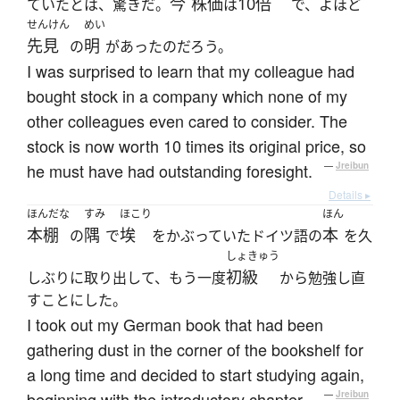
今
株価
10倍
ていたとは、驚きだ。
は
で、よほど
せんけん
めい
先見
明
の
があったのだろう。
I was surprised to learn that my colleague had
bought stock in a company which none of my
other colleagues even cared to consider. The
stock is now worth 10 times its original price, so
he must have had outstanding foresight.
—
Jreibun
Details ▸
ほんだな
すみ
ほこり
ほん
本棚
隅
埃
本
の
で
をかぶっていたドイツ語の
を久
しょきゅう
初級
しぶりに取り出して、もう一度
から勉強し直
すことにした。
I took out my German book that had been
gathering dust in the corner of the bookshelf for
a long time and decided to start studying again,
beginning with the introductory chapter.
—
Jreibun