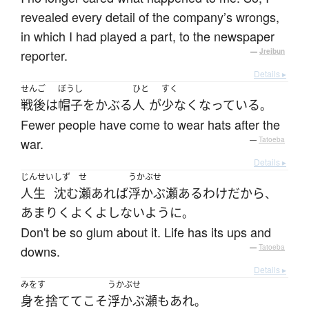
revealed every detail of the company’s wrongs,
in which I had played a part, to the newspaper
reporter.
—
Jreibun
Details ▸
せんご
ぼうし
ひと
すく
戦後
は
帽子
を
かぶる
人
が
少なく
なっている
。
Fewer people have come to wear hats after the
war.
—
Tatoeba
Details ▸
じんせい
しず
せ
うかぶせ
人生
沈む
瀬
あれば
浮かぶ瀬
ある
わけ
だから
、
あまり
くよくよ
しない
ように
。
Don't be so glum about it. Life has its ups and
downs.
—
Tatoeba
Details ▸
みをす
うかぶせ
身を捨てて
こそ
浮かぶ瀬
も
あれ
。