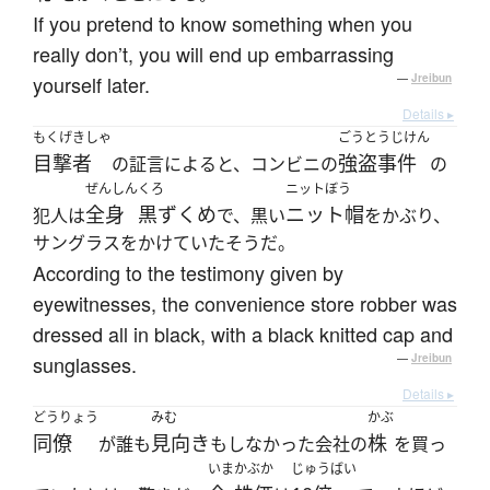
If you pretend to know something when you
really don’t, you will end up embarrassing
yourself later.
—
Jreibun
Details ▸
もくげきしゃ
ごうとうじけん
目撃者
強盗事件
の証言によると、コンビニの
の
ぜんしん
くろ
ニットぼう
全身
黒ずくめ
ニット帽
犯人は
で、黒い
をかぶり、
サングラスをかけていたそうだ。
According to the testimony given by
eyewitnesses, the convenience store robber was
dressed all in black, with a black knitted cap and
sunglasses.
—
Jreibun
Details ▸
どうりょう
みむ
かぶ
同僚
見向き
株
が誰も
もしなかった会社の
を買っ
いま
かぶか
じゅうばい