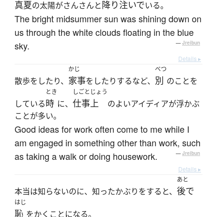
真夏
降り注いで
の太陽がさんさんと
いる。
The bright midsummer sun was shining down on
us through the white clouds floating in the blue
sky.
—
Jreibun
Details ▸
かじ
べつ
家事
別
散歩をしたり、
をしたりするなど、
のことを
とき
しごとじょう
時
仕事上
している
に、
のよいアイディアが浮かぶ
ことが多い。
Good ideas for work often come to me while I
am engaged in something other than work, such
as taking a walk or doing housework.
—
Jreibun
Details ▸
あと
後で
本当は知らないのに、知ったかぶりをすると、
はじ
恥
をかくことになる。