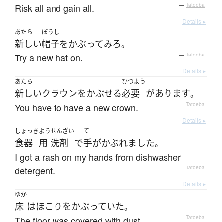
Risk all and gain all.
—
Tatoeba
Details ▸
あたら
ぼうし
新しい
帽子
を
かぶって
みろ
。
Try a new hat on.
—
Tatoeba
Details ▸
あたら
ひつよう
新しい
クラウン
を
かぶせる
必要
が
あります
。
You have to have a new crown.
—
Tatoeba
Details ▸
しょっき
よう
せんざい
て
食器
用
洗剤
で
手
が
かぶれました
。
I got a rash on my hands from dishwasher
detergent.
—
Tatoeba
Details ▸
ゆか
床
は
ほこり
を
かぶっていた
。
The floor was covered with dust.
—
Tatoeba