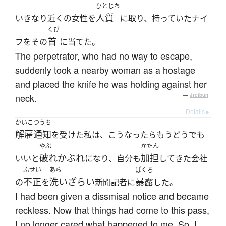
ひとじち
人質
いきなり近くの女性を
に取り、持っていたナイ
くび
首
フをその
に当てた。
The perpetrator, who had no way to escape,
suddenly took a nearby woman as a hostage
and placed the knife he was holding against her
neck.
—
Jreibun
Details ▸
かいこつうち
解雇通知
を受けた私は、こうなったらもうどうでも
やぶ
かたん
破れかぶれ
加担
いいと
になり、自分も
してきた会社
ふせい
あら
ばくろ
不正
洗いざらい
暴露
の
を
新聞記者に
した。
I had been given a dissmisal notice and became
reckless. Now that things had come to this pass,
I no longer cared what happened to me. So, I