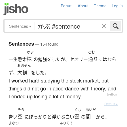
Forum
About
Theme
Log in
Sentences
▾
Sentences
— 154 found
かぶ
どお
株
通り
一生懸命
の勉強をしたが、セオリー
にはなら
おおぞん
大損
ず、
をした。
I worked hard studying the stock market, but
things did not go in accordance with theory, and
I ended up losing a lot of money.
—
Jreibun
Details ▸
そら
くも
あいだ
空
雲
間
青い
にぽっかりと浮かぶ白い
の
から、
まなつ
ふりそそ