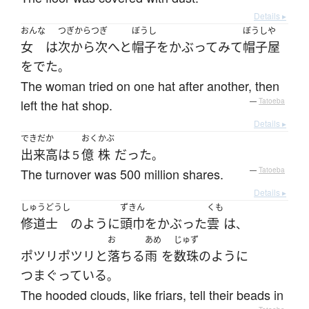
Details ▸
おんな
つぎからつぎ
ぼうし
ぼうしや
女
は
次から次へと
帽子
を
かぶって
みて
帽子屋
を
でた
。
The woman tried on one hat after another, then
left the hat shop.
—
Tatoeba
Details ▸
できだか
おく
かぶ
出来高
は
億
株
だった
５
。
The turnover was 500 million shares.
—
Tatoeba
Details ▸
しゅうどうし
ずきん
くも
修道士
のように
頭巾
を
かぶった
雲
は
、
お
あめ
じゅず
ポツリポツリと
落ちる
雨
を
数珠
の
ように
つまぐっている
。
The hooded clouds, like friars, tell their beads in