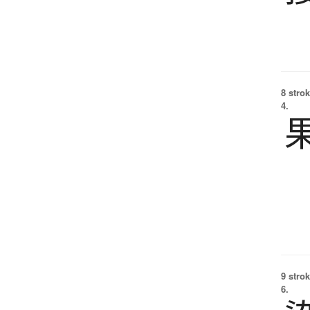
8 strok
4.
9 strok
6.