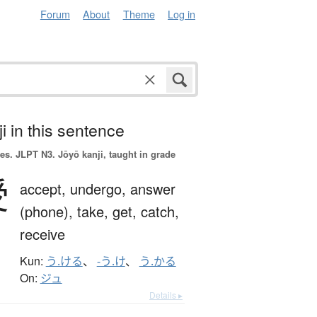
Forum
About
Theme
Log in
i in this sentence
es.
JLPT N3. Jōyō kanji, taught in grade
受
accept,
undergo,
answer
(phone),
take,
get,
catch,
receive
Kun:
う.ける
、
-う.け
、
う.かる
On:
ジュ
Details ▸