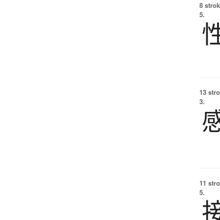
8 strok
5.
13 str
3.
11 str
5.