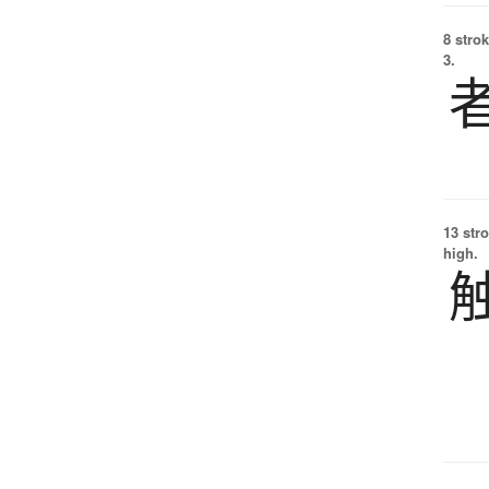
8 strok
3.
13 str
high.