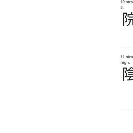
10 str
3.
11 str
high.