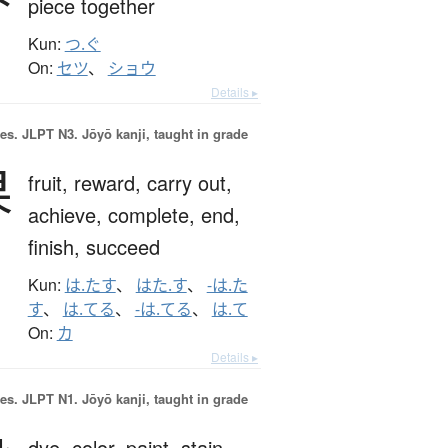
piece together
Kun:
つ.ぐ
On:
セツ
、
ショウ
Details ▸
es.
JLPT N3. Jōyō kanji, taught in grade
果
fruit,
reward,
carry out,
achieve,
complete,
end,
finish,
succeed
Kun:
は.たす
、
はた.す
、
-は.た
す
、
は.てる
、
-は.てる
、
は.て
On:
カ
Details ▸
es.
JLPT N1. Jōyō kanji, taught in grade
dye,
color,
paint,
stain,