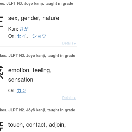
es.
JLPT N3. Jōyō kanji, taught in grade
性
sex,
gender,
nature
Kun:
さが
On:
セイ
、
ショウ
Details ▸
okes.
JLPT N3. Jōyō kanji, taught in grade
感
emotion,
feeling,
sensation
On:
カン
Details ▸
okes.
JLPT N2. Jōyō kanji, taught in grade
接
touch,
contact,
adjoin,