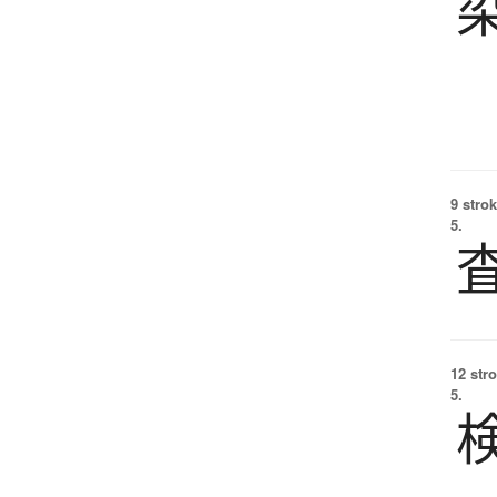
9 strok
5.
12 str
5.