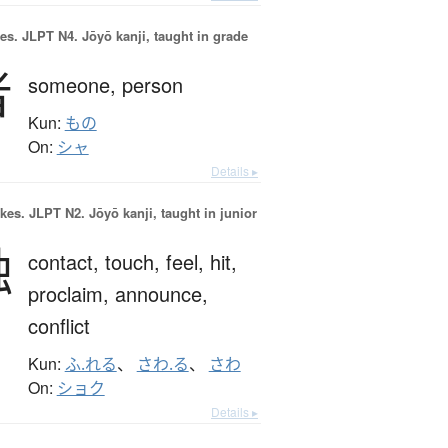
es.
JLPT N4. Jōyō kanji, taught in grade
者
someone,
person
Kun:
もの
On:
シャ
Details ▸
okes.
JLPT N2. Jōyō kanji, taught in junior
触
contact,
touch,
feel,
hit,
proclaim,
announce,
conflict
Kun:
ふ.れる
、
さわ.る
、
さわ
On:
ショク
Details ▸