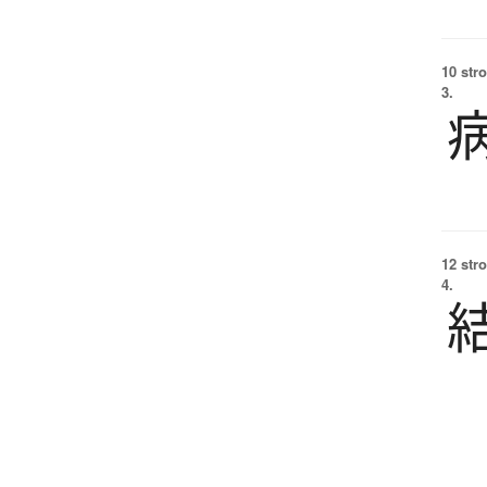
10 str
3.
12 str
4.