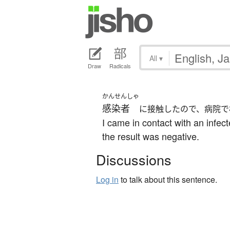
All
▾
Draw
Radicals
かんせんしゃ
感染者
に接触したので、病院で
I came in contact with an infect
the result was negative.
Discussions
Log in
to talk about this sentence.