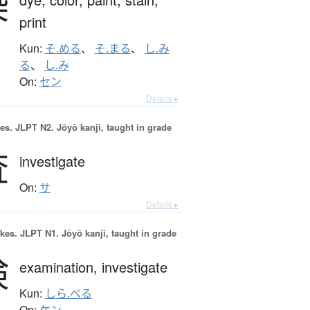
染
print
Kun:
そ.める
、
そ.まる
、
し.み
る
、
し.み
On:
セン
Details ▸
es.
JLPT N2. Jōyō kanji, taught in grade
査
investigate
On:
サ
Details ▸
okes.
JLPT N1. Jōyō kanji, taught in grade
検
examination,
investigate
Kun:
しら.べる
On: