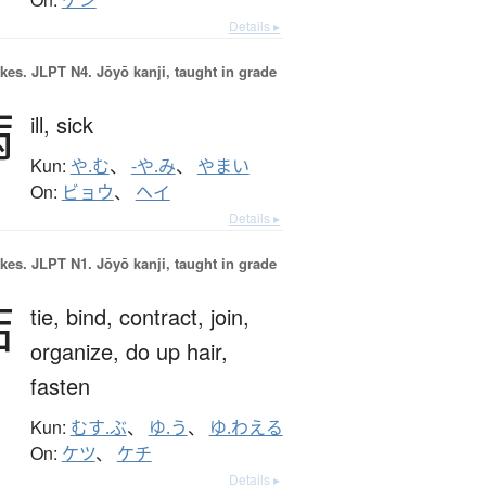
ケン
Details ▸
okes.
JLPT N4. Jōyō kanji, taught in grade
病
ill,
sick
Kun:
や.む
、
-や.み
、
やまい
On:
ビョウ
、
ヘイ
Details ▸
okes.
JLPT N1. Jōyō kanji, taught in grade
結
tie,
bind,
contract,
join,
organize,
do up hair,
fasten
Kun:
むす.ぶ
、
ゆ.う
、
ゆ.わえる
On:
ケツ
、
ケチ
Details ▸