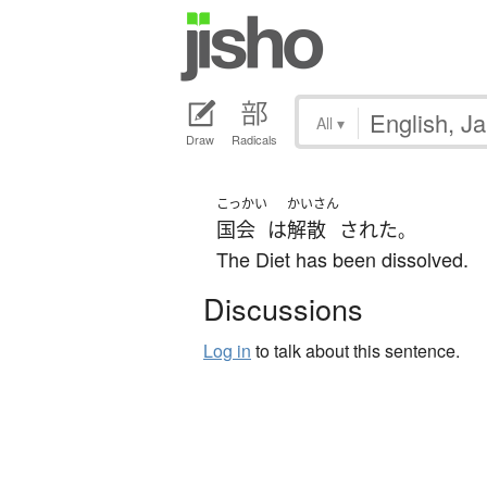
All
▾
Draw
Radicals
こっかい
かいさん
国会
は
解散
された
。
The Diet has been dissolved.
Discussions
Log in
to talk about this sentence.