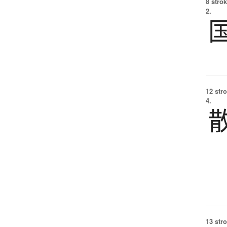
8 strok
2.
12 str
4.
13 str