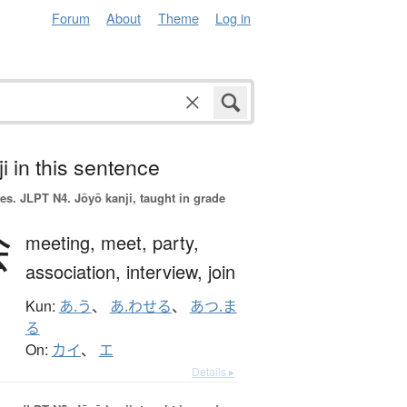
Forum
About
Theme
Log in
i in this sentence
es.
JLPT N4. Jōyō kanji, taught in grade
会
meeting,
meet,
party,
association,
interview,
join
Kun:
あ.う
、
あ.わせる
、
あつ.ま
る
On:
カイ
、
エ
Details ▸