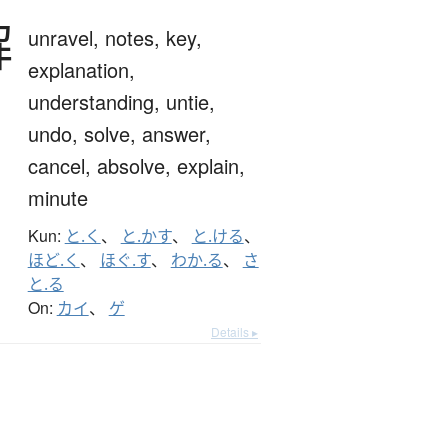
解
unravel,
notes,
key,
explanation,
understanding,
untie,
undo,
solve,
answer,
cancel,
absolve,
explain,
minute
Kun:
と.く
、
と.かす
、
と.ける
、
ほど.く
、
ほぐ.す
、
わか.る
、
さ
と.る
On:
カイ
、
ゲ
Details ▸