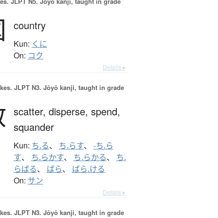
es.
JLPT N5. Jōyō kanji, taught in grade
国
country
Kun:
くに
On:
コク
Details ▸
okes.
JLPT N3. Jōyō kanji, taught in grade
散
scatter,
disperse,
spend,
squander
Kun:
ち.る
、
ち.らす
、
-ち.ら
す
、
ち.らかす
、
ち.らかる
、
ち.
らばる
、
ばら
、
ばら.ける
On:
サン
Details ▸
okes.
JLPT N3. Jōyō kanji, taught in grade