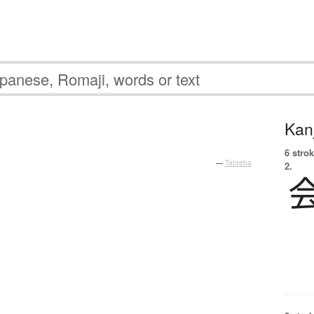
Kanj
6 strok
—
Tatoeba
2.