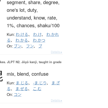
segment,
share,
degree,
one's lot,
duty,
understand,
know,
rate,
1%,
chances,
shaku/100
Kun:
わ.ける
、
わ.け
、
わ.かれ
る
、
わ.かる
、
わ.かつ
On:
ブン
、
フン
、
ブ
Details ▸
okes.
JLPT N2. Jōyō kanji, taught in grade
混
mix,
blend,
confuse
Kun:
ま.じる
、
-ま.じり
、
ま.ざ
る
、
ま.ぜる
、
こ.む
On:
コン
Details ▸