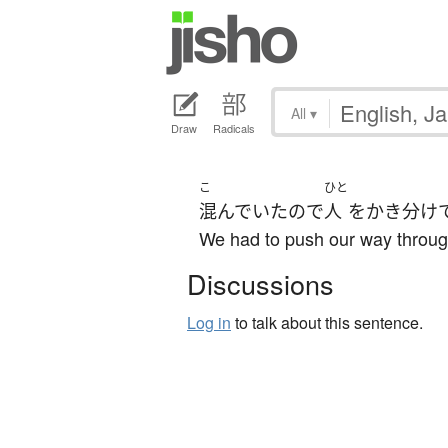
All
▾
Draw
Radicals
こ
ひと
混んでいた
ので
人
を
かき分け
We had to push our way throug
Discussions
Log in
to talk about this sentence.