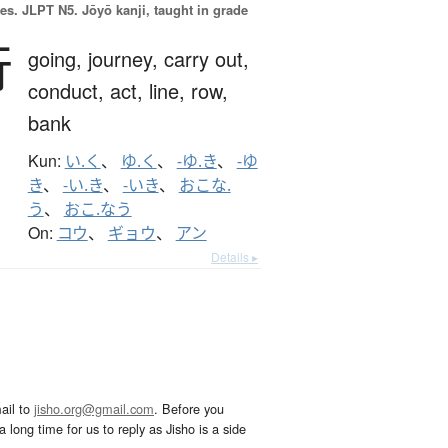
es.
JLPT N5. Jōyō kanji, taught in grade
行
going,
journey,
carry out,
conduct,
act,
line,
row,
bank
Kun:
い.く
、
ゆ.く
、
-ゆ.き
、
-ゆ
き
、
-い.き
、
-いき
、
おこな.
う
、
おこ.なう
On:
コウ
、
ギョウ
、
アン
Details ▸
ail to
jisho.org@gmail.com
. Before you
 long time for us to reply as Jisho is a side