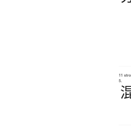
11 str
5.