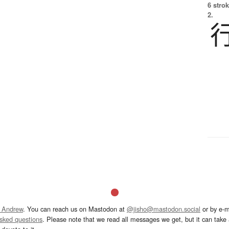
6 strok
2.
 Andrew
. You can reach us on Mastodon at
@jisho@mastodon.social
or by e-m
asked questions
. Please note that we read all messages we get, but it can take a