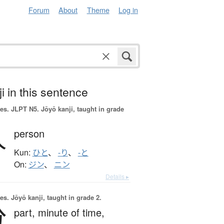
Forum
About
Theme
Log in
i in this sentence
es.
JLPT N5. Jōyō kanji, taught in grade
人
person
Kun:
ひと
、
-り
、
-と
On:
ジン
、
ニン
Details ▸
es.
Jōyō kanji, taught in grade 2.
分
part,
minute of time,