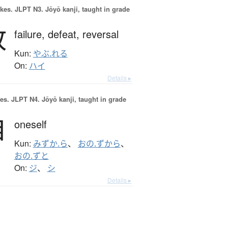
okes.
JLPT N3. Jōyō kanji, taught in grade
敗
failure,
defeat,
reversal
Kun:
やぶ.れる
On:
ハイ
Details ▸
es.
JLPT N4. Jōyō kanji, taught in grade
自
oneself
Kun:
みずか.ら
、
おの.ずから
、
おの.ずと
On:
ジ
、
シ
Details ▸