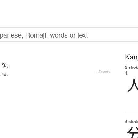
Kanj
る
な
。
2 strok
ure.
—
Tatoeba
1.
4 strok