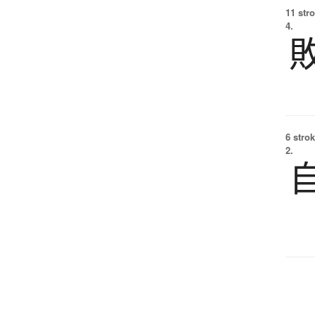
11 str
4.
6 strok
2.