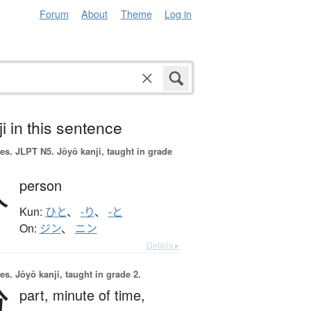
Forum
About
Theme
Log in
i in this sentence
es.
JLPT N5. Jōyō kanji, taught in grade
人
person
Kun:
ひと
、
-り
、
-と
On:
ジン
、
ニン
Details ▸
es.
Jōyō kanji, taught in grade 2.
分
part,
minute of time,