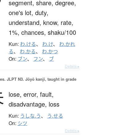
segment,
share,
degree,
one's lot,
duty,
understand,
know,
rate,
1%,
chances,
shaku/100
Kun:
わ.ける
、
わ.け
、
わ.かれ
る
、
わ.かる
、
わ.かつ
On:
ブン
、
フン
、
ブ
Details ▸
es.
JLPT N3. Jōyō kanji, taught in grade
失
lose,
error,
fault,
disadvantage,
loss
Kun:
うしな.う
、
う.せる
On:
シツ
Details ▸