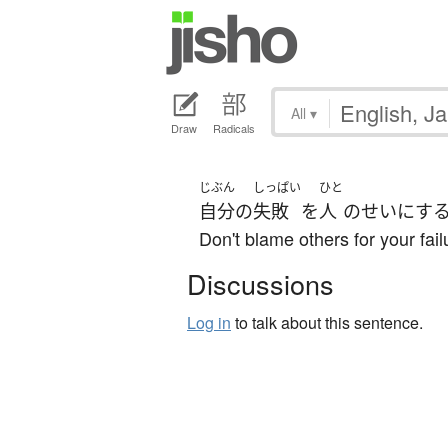
All
▾
Draw
Radicals
じぶん
しっぱい
ひと
自分
の
失敗
を
人
の
せいにす
Don't blame others for your fail
Discussions
Log in
to talk about this sentence.