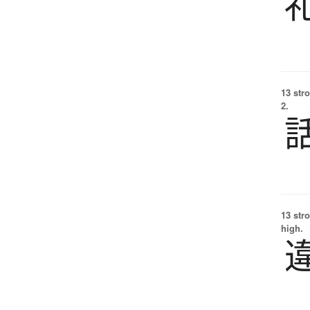
13 str
2.
13 str
high.