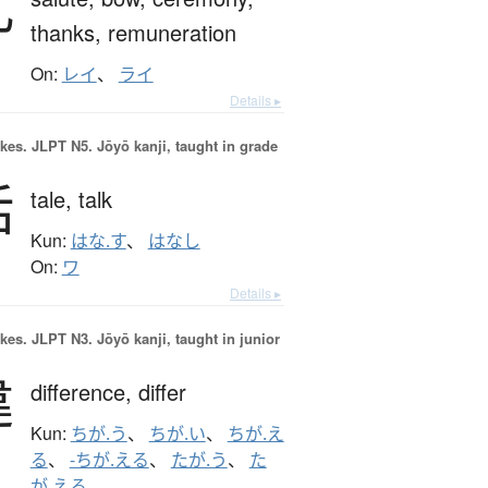
礼
thanks,
remuneration
On:
レイ
、
ライ
Details ▸
okes.
JLPT N5. Jōyō kanji, taught in grade
話
tale,
talk
Kun:
はな.す
、
はなし
On:
ワ
Details ▸
okes.
JLPT N3. Jōyō kanji, taught in junior
違
difference,
differ
Kun:
ちが.う
、
ちが.い
、
ちが.え
る
、
-ちが.える
、
たが.う
、
た
が.える