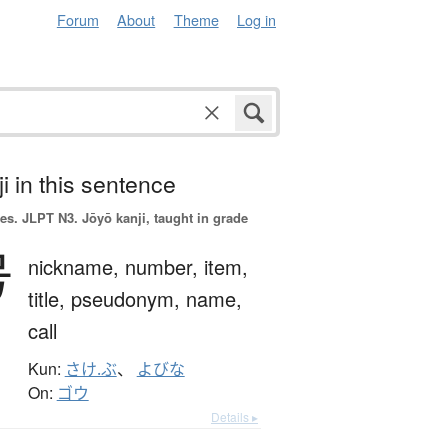
Forum
About
Theme
Log in
i in this sentence
es.
JLPT N3. Jōyō kanji, taught in grade
号
nickname,
number,
item,
title,
pseudonym,
name,
call
Kun:
さけ.ぶ
、
よびな
On:
ゴウ
Details ▸