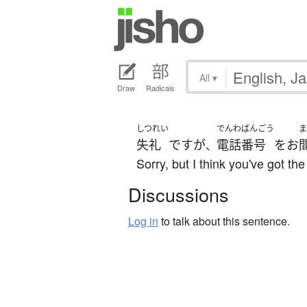
All
▾
Draw
Radicals
しつれい
でんわ
ばんごう
ま
失礼
です
が
電話
番号
を
お
、
Sorry, but I think you've got t
Discussions
Log in
to talk about this sentence.