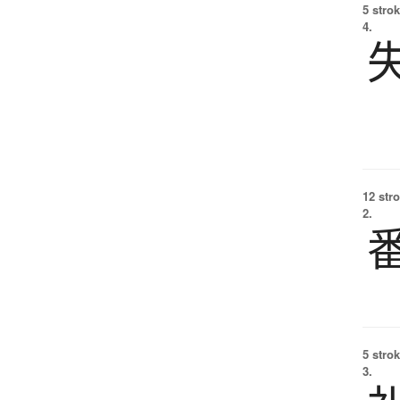
5 strok
4.
12 str
2.
5 strok
3.