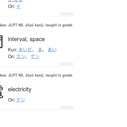
On:
イ
Details ▸
okes.
JLPT N5. Jōyō kanji, taught in grade
間
interval,
space
Kun:
あいだ
、
ま
、
あい
On:
カン
、
ケン
Details ▸
okes.
JLPT N5. Jōyō kanji, taught in grade
電
electricity
On:
デン
Details ▸