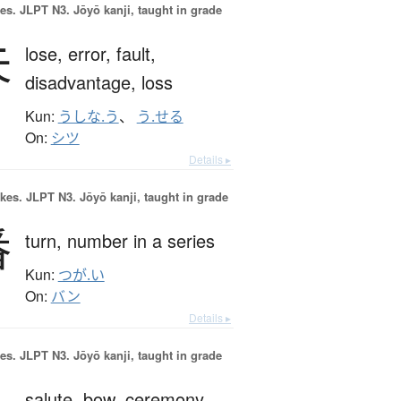
es.
JLPT N3. Jōyō kanji, taught in grade
失
lose,
error,
fault,
disadvantage,
loss
Kun:
うしな.う
、
う.せる
On:
シツ
Details ▸
okes.
JLPT N3. Jōyō kanji, taught in grade
番
turn,
number in a series
Kun:
つが.い
On:
バン
Details ▸
es.
JLPT N3. Jōyō kanji, taught in grade
salute,
bow,
ceremony,