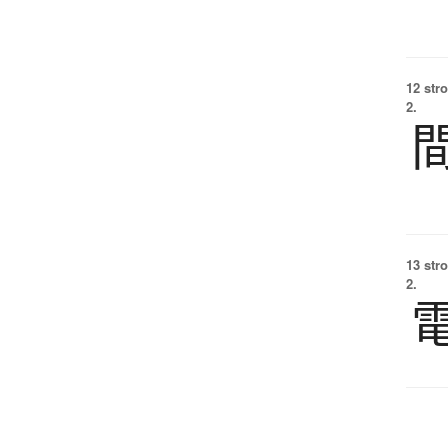
12 str
2.
13 str
2.