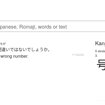
Kanj
ちが
間違い
ではない
でしょうか
。
5 strok
he wrong number.
—
Tatoeba
3.