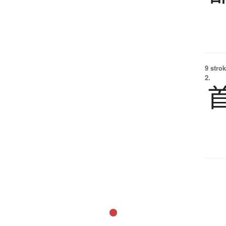
9 strok
2.