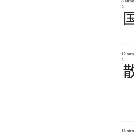
8 strok
2.
12 str
4.
13 str