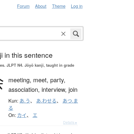
Forum
About
Theme
Log in
i in this sentence
es.
JLPT N4. Jōyō kanji, taught in grade
会
meeting,
meet,
party,
association,
interview,
join
Kun:
あ.う
、
あ.わせる
、
あつ.ま
る
On:
カイ
、
エ
Details ▸