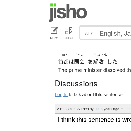
All
▾
Draw
Radicals
しゅと
こっかい
かいさん
首都
は
国会
を
解散
した
。
The prime minister dissolved th
Discussions
Log in
to talk about this sentence.
2 Replies ・ Started by
Fra
8 years ago
・ Last
I think this sentence is w