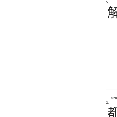
5.
11 str
3.