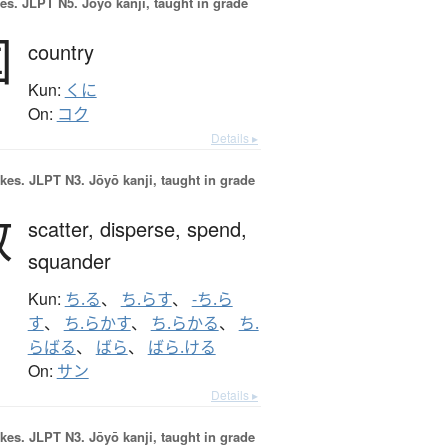
es.
JLPT N5. Jōyō kanji, taught in grade
国
country
Kun:
くに
On:
コク
Details ▸
okes.
JLPT N3. Jōyō kanji, taught in grade
散
scatter,
disperse,
spend,
squander
Kun:
ち.る
、
ち.らす
、
-ち.ら
す
、
ち.らかす
、
ち.らかる
、
ち.
らばる
、
ばら
、
ばら.ける
On:
サン
Details ▸
okes.
JLPT N3. Jōyō kanji, taught in grade