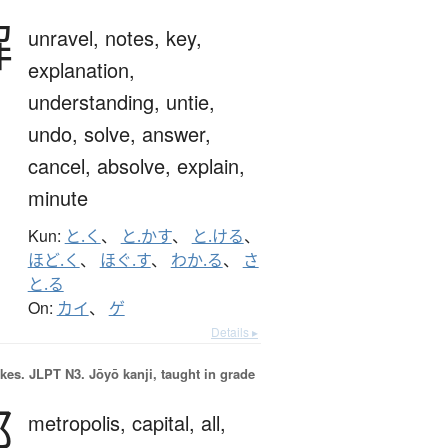
解
unravel,
notes,
key,
explanation,
understanding,
untie,
undo,
solve,
answer,
cancel,
absolve,
explain,
minute
Kun:
と.く
、
と.かす
、
と.ける
、
ほど.く
、
ほぐ.す
、
わか.る
、
さ
と.る
On:
カイ
、
ゲ
Details ▸
okes.
JLPT N3. Jōyō kanji, taught in grade
都
metropolis,
capital,
all,