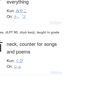
everything
Kun:
みやこ
On:
ト
、
ツ
Details ▸
es.
JLPT N3. Jōyō kanji, taught in grade
首
neck,
counter for songs
and poems
Kun:
くび
On:
シュ
Details ▸