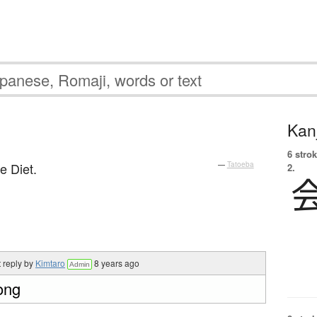
Kanj
6 strok
e Diet.
—
Tatoeba
2.
 reply by
Kimtaro
8 years ago
Admin
rong