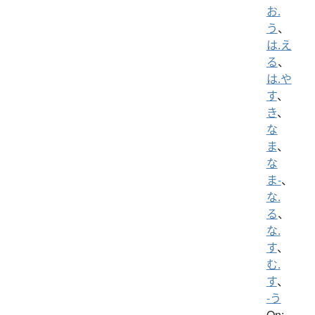
お.
う
、
は.え
る
、
は.や
す
、
き
、
な
ま
、
な
ま-
、
な.
る
、
な.
す
、
む.
す
、
-う
On: