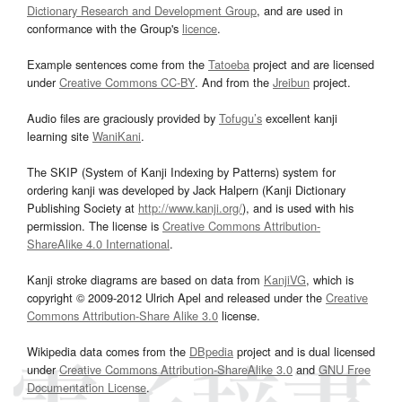
Dictionary Research and Development Group
, and are used in
conformance with the Group's
licence
.
Example sentences come from the
Tatoeba
project and are licensed
under
Creative Commons CC-BY
. And from the
Jreibun
project.
Audio files are graciously provided by
Tofugu’s
excellent kanji
learning site
WaniKani
.
The SKIP (System of Kanji Indexing by Patterns) system for
ordering kanji was developed by Jack Halpern (Kanji Dictionary
Publishing Society at
http://www.kanji.org/
), and is used with his
permission. The license is
Creative Commons Attribution-
ShareAlike 4.0 International
.
Kanji stroke diagrams are based on data from
KanjiVG
, which is
copyright © 2009-2012 Ulrich Apel and released under the
Creative
Commons Attribution-Share Alike 3.0
license.
Wikipedia data comes from the
DBpedia
project and is dual licensed
under
Creative Commons Attribution-ShareAlike 3.0
and
GNU Free
Documentation License
.