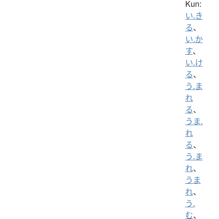
Kun:
い.き
る
、
い.か
す
、
い.け
る
、
う.ま
れ
る
、
うま.
れ
る
、
う.ま
れ
、
うま
れ
、
う.
む
、