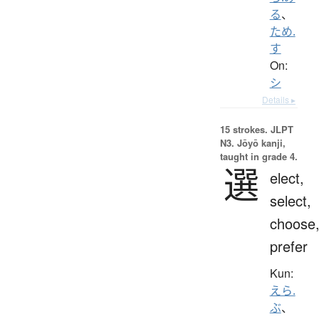
る
、
ため.
す
On:
シ
Details ▸
15 strokes.
JLPT
N3. Jōyō kanji,
taught in grade 4.
選
elect,
select,
choose
prefer
Kun:
えら.
ぶ
、