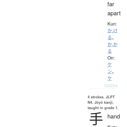
far
apart
Kun:
か.け
る
、
か.か
る
On:
ケ
ン
、
ケ
Details ▸
4 strokes.
JLPT
N4. Jōyō kanji,
taught in grade 1.
手
hand
Kun: