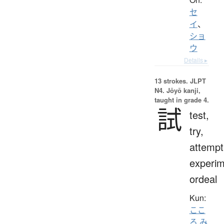
セ
イ
、
ショ
ウ
Details ▸
13 strokes.
JLPT
N4. Jōyō kanji,
taught in grade 4.
試
test,
try,
attempt
experim
ordeal
Kun:
ここ
ろ.み