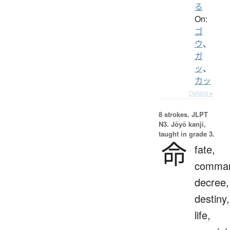
る
On:
ゴ
ウ
、
ガ
ッ
、
カッ
Details ▸
8 strokes.
JLPT
N3. Jōyō kanji,
taught in grade 3.
命
fate,
comma
decree,
destiny,
life,