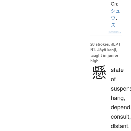
On:
シュ
ウ
、
ス
Details ▸
20 strokes.
JLPT
N1. Jōyō kanji,
taught in junior
high.
懸
state
of
suspens
hang,
depend
consult,
distant,