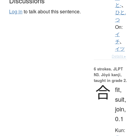
Discussions
と-
、
Log in
to talk about this sentence.
ひと.
つ
On:
イ
チ
、
イツ
Details ▸
6 strokes.
JLPT
N3. Jōyō kanji,
taught in grade 2.
合
fit,
suit,
join,
0.1
Kun: