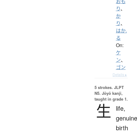
おも
り
、
か
り
、
はか.
る
On:
ケ
ン
、
ゴン
Details ▸
5 strokes.
JLPT
N5. Jōyō kanji,
taught in grade 1.
生
life,
genuine
birth