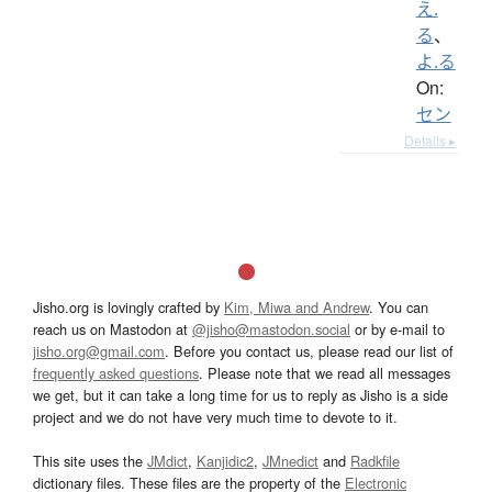
え.
る
、
よ.る
On:
セン
Details ▸
Jisho.org is lovingly crafted by
Kim, Miwa and Andrew
. You can
reach us on Mastodon at
@jisho@mastodon.social
or by e-mail to
jisho.org@gmail.com
. Before you contact us, please read our list of
frequently asked questions
. Please note that we read all messages
we get, but it can take a long time for us to reply as Jisho is a side
project and we do not have very much time to devote to it.
This site uses the
JMdict
,
Kanjidic2
,
JMnedict
and
Radkfile
dictionary files. These files are the property of the
Electronic