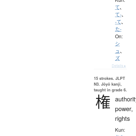
て
、
て-
、
-て
、
た-
On:
シ
ュ
、
ズ
Details ▸
15 strokes.
JLPT
N3. Jōyō kanji,
taught in grade 6.
権
authorit
power,
rights
Kun: