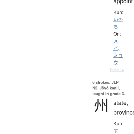
appoint
Kun:
いの
ち
On:
メ
イ
、
ミョ
ウ
Details ▸
6 strokes.
JLPT
N2. Jōyō kanji,
taught in grade 3.
州
state,
provinc
Kun:
す