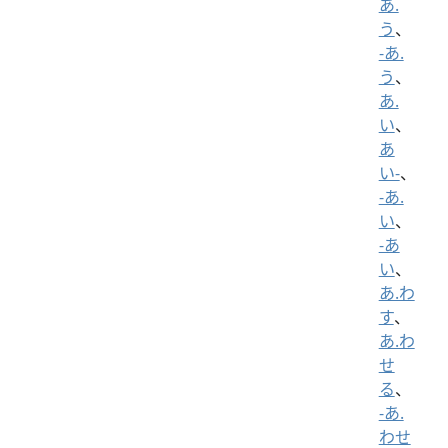
あ.
う
、
-あ.
う
、
あ.
い
、
あ
い-
、
-あ.
い
、
-あ
い
、
あ.わ
す
、
あ.わ
せ
る
、
-あ.
わせ