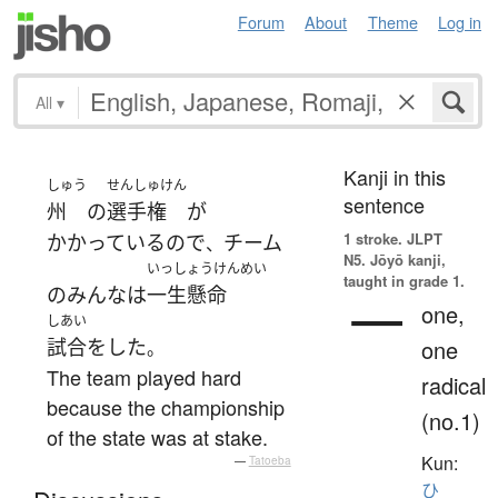
Forum
About
Theme
Log in
All
▾
Kanji in this
しゅう
せんしゅけん
sentence
州
の
選手権
が
1 stroke.
JLPT
かかっている
ので
チーム
、
N5. Jōyō kanji,
いっしょうけんめい
taught in grade 1.
の
みんな
は
一生懸命
一
one,
しあい
試合
を
した
one
。
The team played hard
radical
because the championship
(no.1)
of the state was at stake.
Kun:
—
Tatoeba
ひ