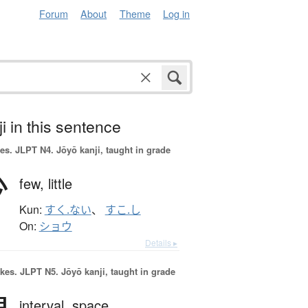
Forum
About
Theme
Log in
i in this sentence
es.
JLPT N4. Jōyō kanji, taught in grade
少
few,
little
Kun:
すく.ない
、
すこ.し
On:
ショウ
Details ▸
okes.
JLPT N5. Jōyō kanji, taught in grade
interval,
space