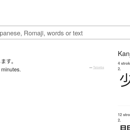
Kanj
します
。
4 strok
 minutes.
—
Tatoeba
2.
12 str
2.