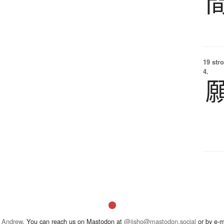
19 str
4.
 Andrew
. You can reach us on Mastodon at
@jisho@mastodon.social
or by e-m