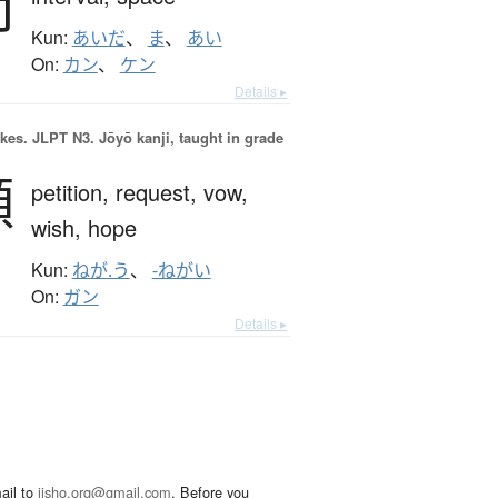
間
Kun:
あいだ
、
ま
、
あい
On:
カン
、
ケン
Details ▸
okes.
JLPT N3. Jōyō kanji, taught in grade
願
petition,
request,
vow,
wish,
hope
Kun:
ねが.う
、
-ねがい
On:
ガン
Details ▸
ail to
jisho.org@gmail.com
. Before you