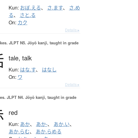
Kun:
おぼ.える
、
さ.ます
、
さ.め
る
、
さと.る
On:
カク
Details ▸
okes.
JLPT N5. Jōyō kanji, taught in grade
話
tale,
talk
Kun:
はな.す
、
はなし
On:
ワ
Details ▸
es.
JLPT N4. Jōyō kanji, taught in grade
赤
red
Kun:
あか
、
あか-
、
あか.い
、
あか.らむ
、
あか.らめる