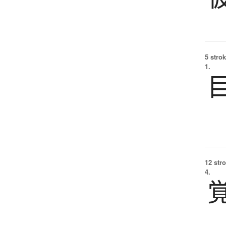
5 strok
1.
12 str
4.