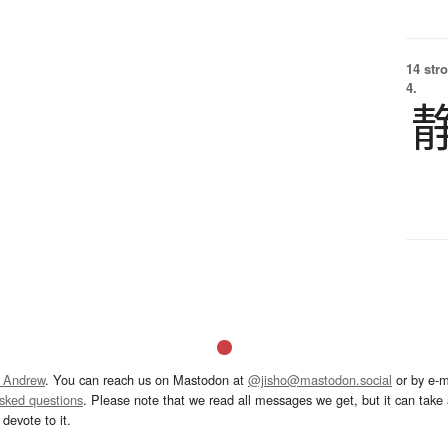
14 str
4.
 Andrew
. You can reach us on Mastodon at
@jisho@mastodon.social
or by e-m
asked questions
. Please note that we read all messages we get, but it can take a
devote to it.