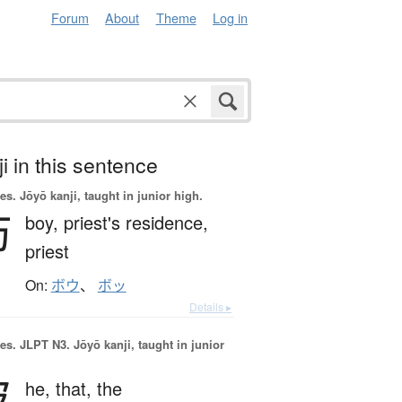
Forum
About
Theme
Log in
i in this sentence
es.
Jōyō kanji, taught in junior high.
坊
boy,
priest's residence,
priest
On:
ボウ
、
ボッ
Details ▸
es.
JLPT N3. Jōyō kanji, taught in junior
彼
he,
that,
the