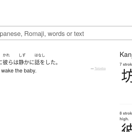
Kanj
かれ
しず
はなし
に
彼ら
は
静かに
話をした
。
7 strok
o wake the baby.
—
Tatoeba
8 strok
high.