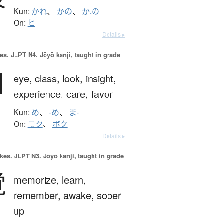
Kun:
かれ
、
かの
、
か.の
On:
ヒ
Details ▸
es.
JLPT N4. Jōyō kanji, taught in grade
目
eye,
class,
look,
insight,
experience,
care,
favor
Kun:
め
、
-め
、
ま-
On:
モク
、
ボク
Details ▸
okes.
JLPT N3. Jōyō kanji, taught in grade
覚
memorize,
learn,
remember,
awake,
sober
up