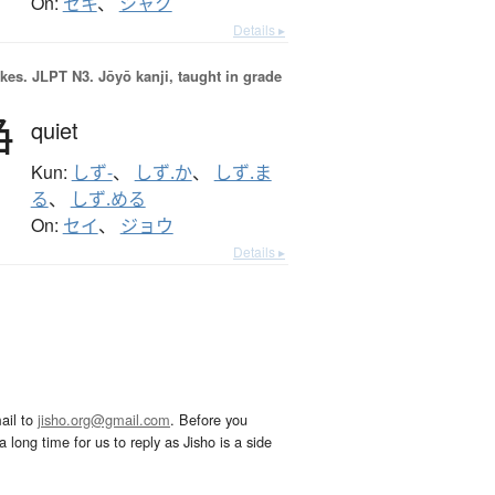
On:
セキ
、
シャク
Details ▸
okes.
JLPT N3. Jōyō kanji, taught in grade
静
quiet
Kun:
しず-
、
しず.か
、
しず.ま
る
、
しず.める
On:
セイ
、
ジョウ
Details ▸
ail to
jisho.org@gmail.com
. Before you
 long time for us to reply as Jisho is a side