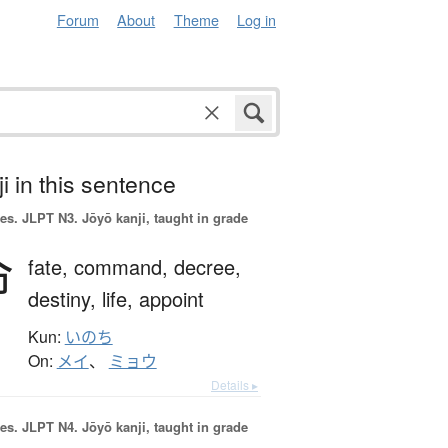
Forum
About
Theme
Log in
i in this sentence
es.
JLPT N3. Jōyō kanji, taught in grade
命
fate,
command,
decree,
destiny,
life,
appoint
Kun:
いのち
On:
メイ
、
ミョウ
Details ▸
es.
JLPT N4. Jōyō kanji, taught in grade