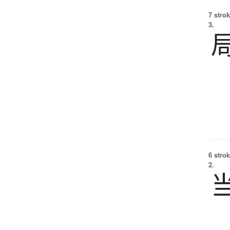
7 strok
3.
6 strok
2.