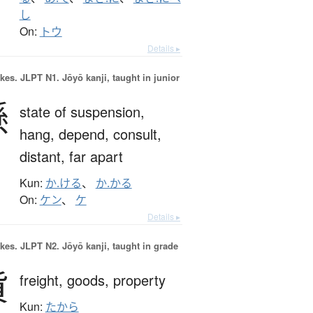
し
On:
トウ
Details ▸
okes.
JLPT N1. Jōyō kanji, taught in junior
懸
state of suspension,
hang,
depend,
consult,
distant,
far apart
Kun:
か.ける
、
か.かる
On:
ケン
、
ケ
Details ▸
okes.
JLPT N2. Jōyō kanji, taught in grade
貨
freight,
goods,
property
Kun:
たから