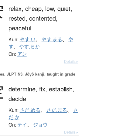
安
relax,
cheap,
low,
quiet,
rested,
contented,
peaceful
Kun:
やす.い
、
やす.まる
、
や
す
、
やす.らか
On:
アン
Details ▸
es.
JLPT N3. Jōyō kanji, taught in grade
定
determine,
fix,
establish,
decide
Kun:
さだ.める
、
さだ.まる
、
さ
だ.か
On:
テイ
、
ジョウ
Details ▸