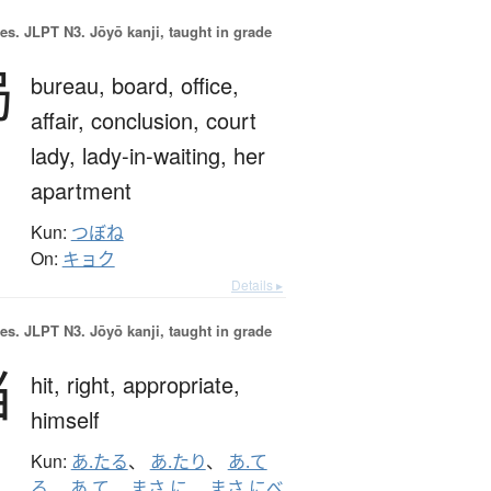
es.
JLPT N3. Jōyō kanji, taught in grade
局
bureau,
board,
office,
affair,
conclusion,
court
lady,
lady-in-waiting,
her
apartment
Kun:
つぼね
On:
キョク
Details ▸
es.
JLPT N3. Jōyō kanji, taught in grade
当
hit,
right,
appropriate,
himself
Kun:
あ.たる
、
あ.たり
、
あ.て
る
、
あ.て
、
まさ.に
、
まさ.にべ