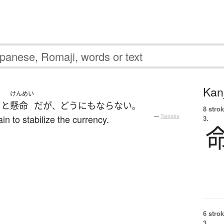
Kanj
けんめい
う
と
懸命
だ
が
どうにもならない
、
。
8 strok
ain to stabilize the currency.
—
Tatoeba
3.
6 strok
3.