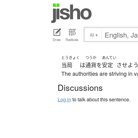
All
▾
Draw
Radicals
とうきょく
つうか
あんてい
当局
は
通貨
を
安定
させよ
The authorities are striving in v
Discussions
Log in
to talk about this sentence.