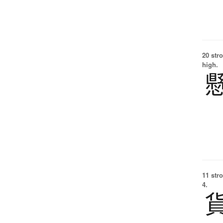
20 str
high.
11 str
4.