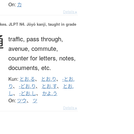
On:
カ
Details ▸
okes.
JLPT N4. Jōyō kanji, taught in grade
通
traffic,
pass through,
avenue,
commute,
counter for letters, notes,
documents, etc.
Kun:
とお.る
、
とお.り
、
-とお.
り
、
-どお.り
、
とお.す
、
とお.
し
、
-どお.し
、
かよ.う
On:
ツウ
、
ツ
Details ▸