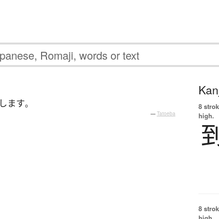
Kanj
します
。
8 strok
—
Tatoeba
high.
8 strok
high.