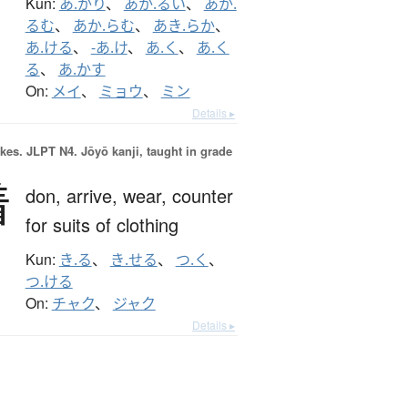
Kun:
あ.かり
、
あか.るい
、
あか.
るむ
、
あか.らむ
、
あき.らか
、
あ.ける
、
-あ.け
、
あ.く
、
あ.く
る
、
あ.かす
On:
メイ
、
ミョウ
、
ミン
Details ▸
okes.
JLPT N4. Jōyō kanji, taught in grade
着
don,
arrive,
wear,
counter
for suits of clothing
Kun:
き.る
、
き.せる
、
つ.く
、
つ.ける
On:
チャク
、
ジャク
Details ▸