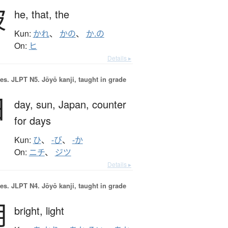
彼
he,
that,
the
Kun:
かれ
、
かの
、
か.の
On:
ヒ
Details ▸
es.
JLPT N5. Jōyō kanji, taught in grade
日
day,
sun,
Japan,
counter
for days
Kun:
ひ
、
-び
、
-か
On:
ニチ
、
ジツ
Details ▸
es.
JLPT N4. Jōyō kanji, taught in grade
明
bright,
light