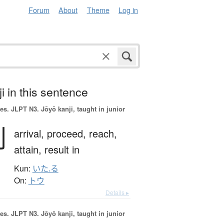
Forum
About
Theme
Log in
i in this sentence
es.
JLPT N3. Jōyō kanji, taught in junior
到
arrival,
proceed,
reach,
attain,
result in
Kun:
いた.る
On:
トウ
Details ▸
es.
JLPT N3. Jōyō kanji, taught in junior