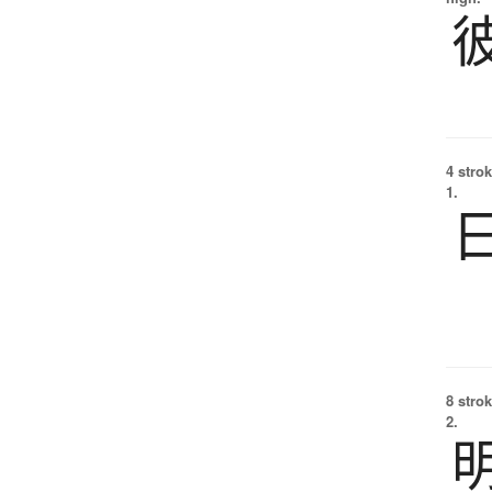
4 strok
1.
8 strok
2.