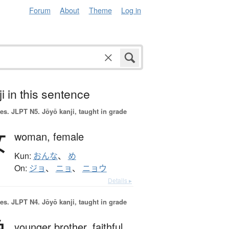
Forum
About
Theme
Log in
i in this sentence
es.
JLPT N5. Jōyō kanji, taught in grade
女
woman,
female
Kun:
おんな
、
め
On:
ジョ
、
ニョ
、
ニョウ
Details ▸
es.
JLPT N4. Jōyō kanji, taught in grade
younger brother,
faithful