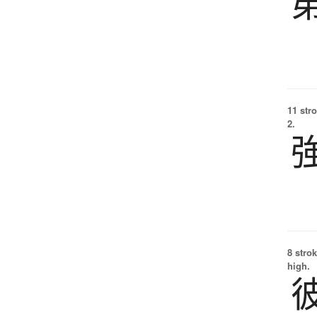
11 str
2.
8 strok
high.