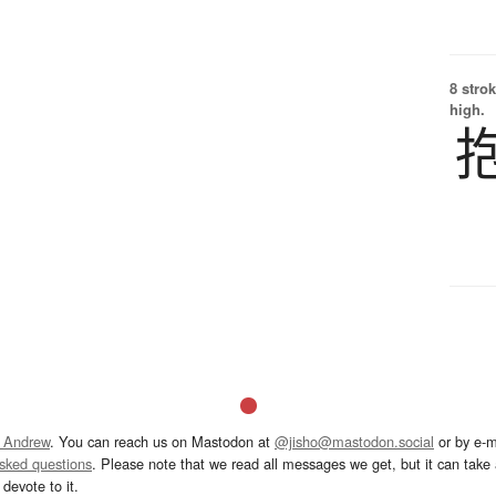
8 strok
high.
 Andrew
. You can reach us on Mastodon at
@jisho@mastodon.social
or by e-m
asked questions
. Please note that we read all messages we get, but it can take a
devote to it.