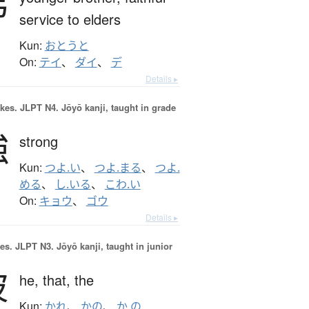
弟
service to elders
Kun:
おとうと
On:
テイ
、
ダイ
、
デ
Details ▸
okes.
JLPT N4. Jōyō kanji, taught in grade
強
strong
Kun:
つよ.い
、
つよ.まる
、
つよ.
める
、
し.いる
、
こわ.い
On:
キョウ
、
ゴウ
Details ▸
es.
JLPT N3. Jōyō kanji, taught in junior
彼
he,
that,
the
Kun:
かれ
、
かの
、
か.の