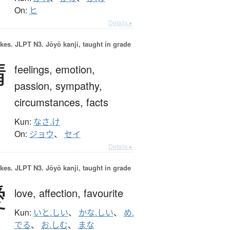
On:
ヒ
Details ▸
okes.
JLPT N3. Jōyō kanji, taught in grade
情
feelings,
emotion,
passion,
sympathy,
circumstances,
facts
Kun:
なさ.け
On:
ジョウ
、
セイ
Details ▸
okes.
JLPT N3. Jōyō kanji, taught in grade
愛
love,
affection,
favourite
Kun:
いと.しい
、
かな.しい
、
め.
でる
、
お.しむ
、
まな