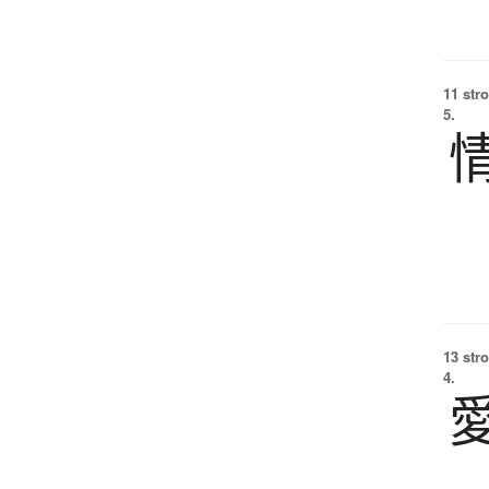
11 str
5.
13 str
4.