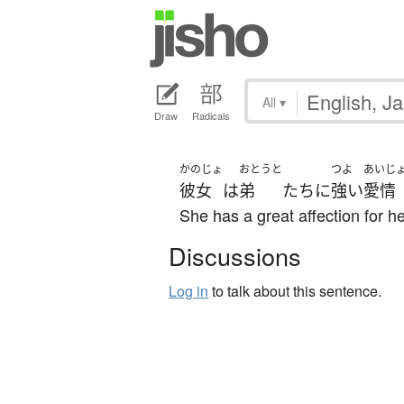
All
▾
Draw
Radicals
かのじょ
おとうと
つよ
あいじ
彼女
は
弟
たち
に
強い
愛情
She has a great affection for her
Discussions
Log in
to talk about this sentence.