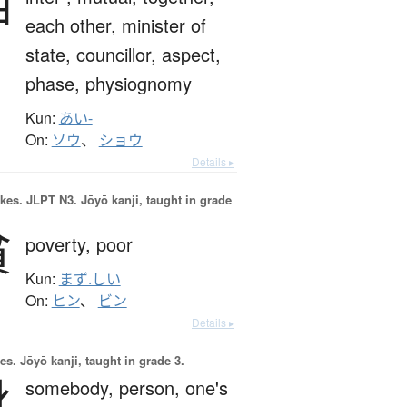
相
each other,
minister of
state,
councillor,
aspect,
phase,
physiognomy
Kun:
あい-
On:
ソウ
、
ショウ
Details ▸
okes.
JLPT N3. Jōyō kanji, taught in grade
貧
poverty,
poor
Kun:
まず.しい
On:
ヒン
、
ビン
Details ▸
es.
Jōyō kanji, taught in grade 3.
身
somebody,
person,
one's