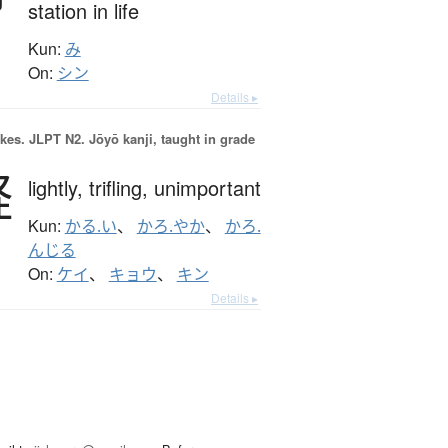
station in life
Kun:
み
On:
シン
Details ▸
okes.
JLPT N2. Jōyō kanji, taught in grade
軽
lightly,
trifling,
unimportant
Kun:
かる.い
、
かろ.やか
、
かろ.
んじる
On:
ケイ
、
キョウ
、
キン
Details ▸