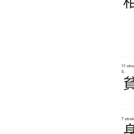
11 str
5.
7 strok