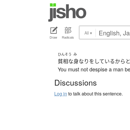
All
▾
Draw
Radicals
ひんそう
み
貧相な
身なり
を
している
から
You must not despise a man be
Discussions
Log in
to talk about this sentence.