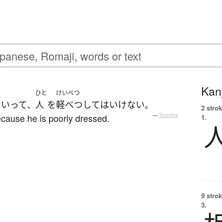
Kanj
ひと
けいべつ
といって
人
を
軽べつして
は
いけない
、
。
2 strok
cause he is poorly dressed.
—
Tatoeba
1.
9 strok
3.