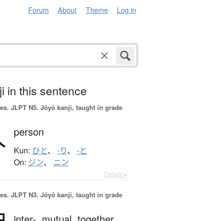
Forum
About
Theme
Log in
i in this sentence
es.
JLPT N5. Jōyō kanji, taught in grade
人
person
Kun:
ひと
、
-り
、
-と
On:
ジン
、
ニン
Details ▸
es.
JLPT N3. Jōyō kanji, taught in grade
inter-,
mutual,
together,