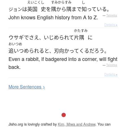
えいこく
し
すみからすみ
し
は
英国
史
を
隅から隅まで
知っている
ジョン
。
John knows English history from A to Z.
—
Tatoeba
Details ▸
かたすみ
ウサギ
でさえ
いじめられて
片隅
に
、
おいつめ
追いつめられる
と
刃向かって
くる
だろう
、
。
Even a rabbit, if badgered into a corner, will fight
back.
—
Tatoeba
Details ▸
More
S
entences >
Jisho.org is lovingly crafted by
Kim, Miwa and Andrew
. You can