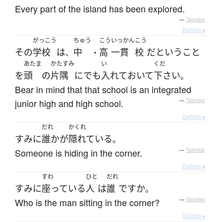
Every part of the island has been explored.
—
Tatoeba
Details ▸
がっこう
ちゅう
こう
いっかん
こう
その
学校
は
中
高
一貫
校
だ
と
いう
こと
、
・
あたま
かたすみ
い
くだ
を
頭
の
片隅
に
でも
入れて
おいて
下さい
。
Bear in mind that that school is an integrated
junior high and high school.
—
Tatoeba
Details ▸
だれ
かくれ
すみ
に
誰か
が
隠れている
。
Someone is hiding in the corner.
—
Tatoeba
Details ▸
すわ
ひと
だれ
すみ
に
座っている
人
は
誰
ですか
。
Who is the man sitting in the corner?
—
Tatoeba
Details ▸