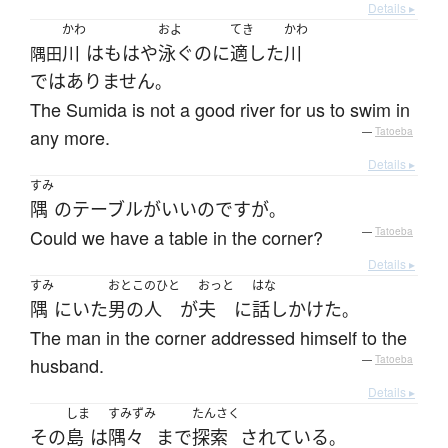
Details ▸
かわ
およ
てき
かわ
川
は
もはや
泳ぐ
のに
適した
川
隅田
ではありません
。
The Sumida is not a good river for us to swim in
any more.
—
Tatoeba
Details ▸
すみ
隅
の
テーブル
が
いい
のです
が
。
Could we have a table in the corner?
—
Tatoeba
Details ▸
すみ
おとこのひと
おっと
はな
隅
に
いた
男の人
が
夫
に
話しかけた
。
The man in the corner addressed himself to the
husband.
—
Tatoeba
Details ▸
しま
すみずみ
たんさく
その
島
は
隅々
まで
探索
されている
。