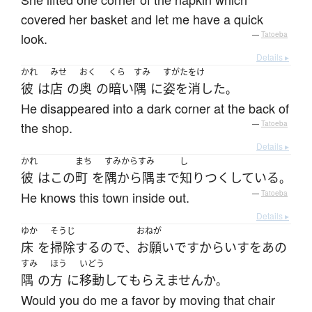
covered her basket and let me have a quick
look.
—
Tatoeba
Details ▸
かれ
みせ
おく
くら
すみ
すがたをけ
彼
は
店
の
奥
の
暗い
隅
に
姿を消した
。
He disappeared into a dark corner at the back of
the shop.
—
Tatoeba
Details ▸
かれ
まち
すみからすみ
し
彼
は
この
町
を
隅から隅まで
知り
つくしている
。
He knows this town inside out.
—
Tatoeba
Details ▸
ゆか
そうじ
おねが
床
を
掃除
する
の
で
お願い
ですから
いす
を
あの
、
すみ
ほう
いどう
隅
の
方
に
移動
して
もらえません
か
。
Would you do me a favor by moving that chair