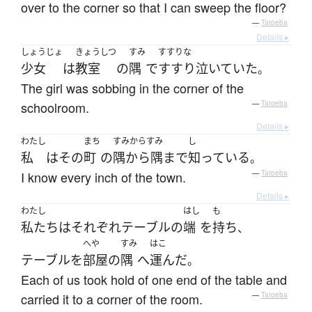
over to the corner so that I can sweep the floor?
—
Tatoeba
Details ▸
しょうじょ
きょうしつ
すみ
すすりな
少女
は
教室
の
隅
で
すすり泣いていた
。
The girl was sobbing in the corner of the
schoolroom.
—
Tatoeba
Details ▸
わたし
まち
すみからすみ
し
私
は
その
町
の
隅から隅まで
知っている
。
I know every inch of the town.
—
Tatoeba
Details ▸
わたし
はし
も
私たち
は
それぞれ
テーブル
の
端
を
持ち
、
へや
すみ
はこ
テーブル
を
部屋
の
隅
へ
運んだ
。
Each of us took hold of one end of the table and
carried it to a corner of the room.
—
Tatoeba