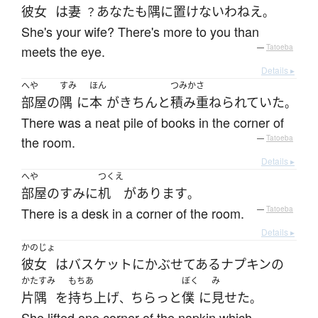
彼女
は
妻
あなた
も
隅に置けない
わねえ
？
。
She's your wife? There's more to you than
meets the eye.
—
Tatoeba
Details ▸
へや
すみ
ほん
つみかさ
部屋
の
隅
に
本
が
きちんと
積み重ねられていた
。
There was a neat pile of books in the corner of
the room.
—
Tatoeba
Details ▸
へや
つくえ
部屋
の
すみ
に
机
が
あります
。
There is a desk in a corner of the room.
—
Tatoeba
Details ▸
かのじょ
彼女
は
バスケット
に
かぶせてある
ナプキン
の
かたすみ
もちあ
ぼく
み
片隅
を
持ち上げ
ちらっと
僕
に
見せた
、
。
She lifted one corner of the napkin which