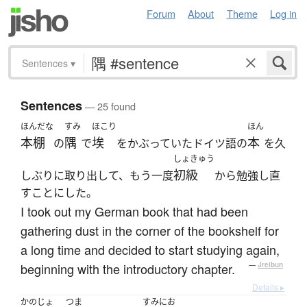
Forum
About
Theme
Log in
Sentences
▾
Sentences
— 25 found
ほんだな
すみ
ほこり
ほん
本棚
隅
埃
本
の
で
をかぶっていたドイツ語の
を久
しょきゅう
初級
しぶりに取り出して、もう一度
から勉強し直
すことにした。
I took out my German book that had been
gathering dust in the corner of the bookshelf for
a long time and decided to start studying again,
beginning with the introductory chapter.
—
Jreibun
Details ▸
かのじょ
つま
すみにお