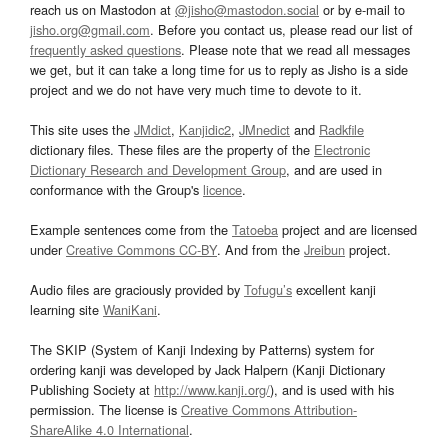
reach us on Mastodon at
@jisho@mastodon.social
or by e-mail to
jisho.org@gmail.com
. Before you contact us, please read our list of
frequently asked questions
. Please note that we read all messages
we get, but it can take a long time for us to reply as Jisho is a side
project and we do not have very much time to devote to it.
This site uses the
JMdict
,
Kanjidic2
,
JMnedict
and
Radkfile
dictionary files. These files are the property of the
Electronic
Dictionary Research and Development Group
, and are used in
conformance with the Group's
licence
.
Example sentences come from the
Tatoeba
project and are licensed
under
Creative Commons CC-BY
. And from the
Jreibun
project.
Audio files are graciously provided by
Tofugu’s
excellent kanji
learning site
WaniKani
.
The SKIP (System of Kanji Indexing by Patterns) system for
ordering kanji was developed by Jack Halpern (Kanji Dictionary
Publishing Society at
http://www.kanji.org/
), and is used with his
permission. The license is
Creative Commons Attribution-
ShareAlike 4.0 International
.