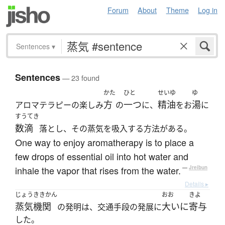
Forum
About
Theme
Log in
Sentences
▾
Sentences
— 23 found
かた
ひと
せいゆ
ゆ
方
一つ
精油
湯
アロマテラピーの楽しみ
の
に、
をお
に
すうてき
数滴
落とし、その蒸気を吸入する方法がある。
One way to enjoy aromatherapy is to place a
few drops of essential oil into hot water and
inhale the vapor that rises from the water.
—
Jreibun
Details ▸
じょうききかん
おお
きよ
蒸気機関
大いに
寄与
の発明は、交通手段の発展に
した。