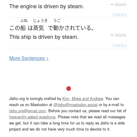
The engine is driven by steam.
—
Tatoeba
Details ▸
ふね
じょうき
うご
この
船
は
蒸気
で
動かされている
。
This ship is driven by steam.
—
Tatoeba
Details ▸
More
S
entences >
Jisho.org is lovingly crafted by
Kim, Miwa and Andrew
. You can
reach us on Mastodon at
@jisho@mastodon.social
or by e-mail to
jisho.org@gmail.com
. Before you contact us, please read our list of
frequently asked questions
. Please note that we read all messages
we get, but it can take a long time for us to reply as Jisho is a side
project and we do not have very much time to devote to it.