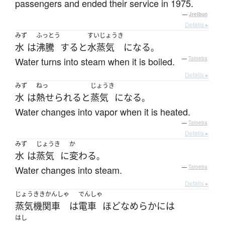
passengers and ended their service in 1975.
—
Jreibun
Details ▸
みず
ふっとう
すいじょうき
水
は
沸騰
する
と
水蒸気
になる
。
Water turns into steam when it is boiled.
—
Tatoeba
Details ▸
みず
ねっ
じょうき
水
は
熱せられる
と
蒸気
になる
。
Water changes into vapor when it is heated.
—
Tatoeba
Details ▸
みず
じょうき
か
水
は
蒸気
に
変わる
。
Water changes into steam.
—
Tatoeba
Details ▸
じょうききかんしゃ
でんしゃ
蒸気機関車
は
電車
ほど
なめらか
には
はし