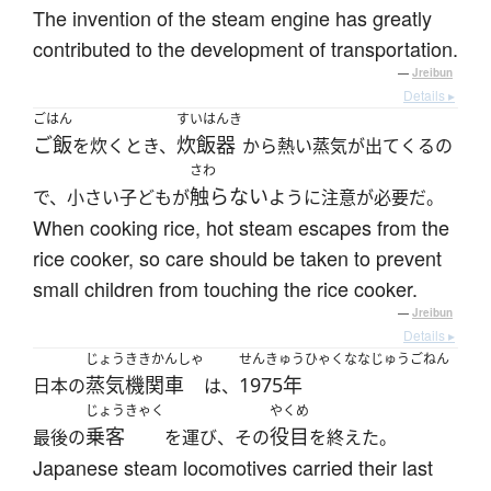
The invention of the steam engine has greatly
contributed to the development of transportation.
—
Jreibun
Details ▸
ごはん
すいはんき
ご飯
炊飯器
を炊くとき、
から熱い蒸気が出てくるの
さわ
触らない
で、小さい子どもが
ように注意が必要だ。
When cooking rice, hot steam escapes from the
rice cooker, so care should be taken to prevent
small children from touching the rice cooker.
—
Jreibun
Details ▸
じょうききかんしゃ
せんきゅうひゃくななじゅうごねん
蒸気機関車
1975年
日本の
は、
じょうきゃく
やくめ
乗客
役目
最後の
を運び、その
を終えた。
Japanese steam locomotives carried their last