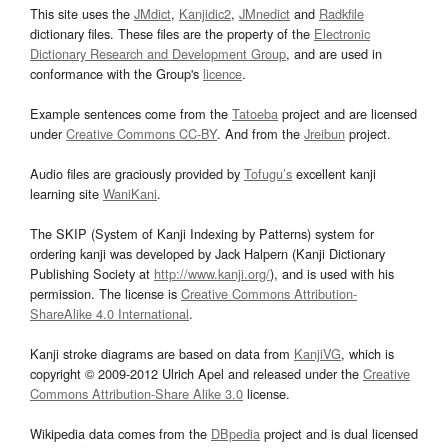
This site uses the
JMdict
,
Kanjidic2
,
JMnedict
and
Radkfile
dictionary files. These files are the property of the
Electronic
Dictionary Research and Development Group
, and are used in
conformance with the Group's
licence
.
Example sentences come from the
Tatoeba
project and are licensed
under
Creative Commons CC-BY
. And from the
Jreibun
project.
Audio files are graciously provided by
Tofugu’s
excellent kanji
learning site
WaniKani
.
The SKIP (System of Kanji Indexing by Patterns) system for
ordering kanji was developed by Jack Halpern (Kanji Dictionary
Publishing Society at
http://www.kanji.org/
), and is used with his
permission. The license is
Creative Commons Attribution-
ShareAlike 4.0 International
.
Kanji stroke diagrams are based on data from
KanjiVG
, which is
copyright © 2009-2012 Ulrich Apel and released under the
Creative
Commons Attribution-Share Alike 3.0
license.
Wikipedia data comes from the
DBpedia
project and is dual licensed