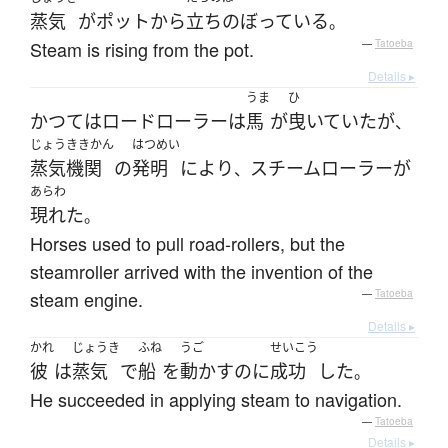
蒸気
が
ポット
から
立ちのぼっている
。
Steam is rising from the pot.
—
Tatoeba
Details ▸
うま
ひ
かつて
は
ロードローラー
は
馬
が
曳いていた
が
、
じょうききかん
はつめい
蒸気機関
の
発明
により
スチームローラー
が
、
あらわ
現れた
。
Horses used to pull road-rollers, but the
steamroller arrived with the invention of the
steam engine.
—
Tatoeba
Details ▸
かれ
じょうき
ふね
うご
せいこう
彼
は
蒸気
で
船
を
動かす
のに
成功
した
。
He succeeded in applying steam to navigation.
—
Tatoeba
Details ▸