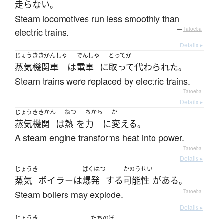
走らない
。
Steam locomotives run less smoothly than
electric trains.
—
Tatoeba
Details ▸
じょうききかんしゃ
でんしゃ
とってか
蒸気機関車
は
電車
に
取って代わられた
。
Steam trains were replaced by electric trains.
—
Tatoeba
Details ▸
じょうききかん
ねつ
ちから
か
蒸気機関
は
熱
を
力
に
変える
。
A steam engine transforms heat into power.
—
Tatoeba
Details ▸
じょうき
ばくはつ
かのうせい
蒸気
ボイラー
は
爆発
する
可能性
が
ある
。
Steam boilers may explode.
—
Tatoeba
Details ▸
じょうき
たちのぼ