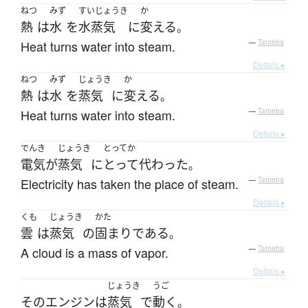
ねつ
みず
すいじょうき
か
熱
は
水
を
水蒸気
に
変える
。
Heat turns water into steam.
—
Tatoeba
Details ▸
ねつ
みず
じょうき
か
熱
は
水
を
蒸気
に
変える
。
Heat turns water into steam.
—
Tatoeba
Details ▸
でんき
じょうき
とってか
電気
が
蒸気
に
とって代わった
。
Electricity has taken the place of steam.
—
Tatoeba
Details ▸
くも
じょうき
かた
雲
は
蒸気
の
固まり
である
。
A cloud is a mass of vapor.
—
Tatoeba
Details ▸
じょうき
うご
その
エンジン
は
蒸気
で
動く
。