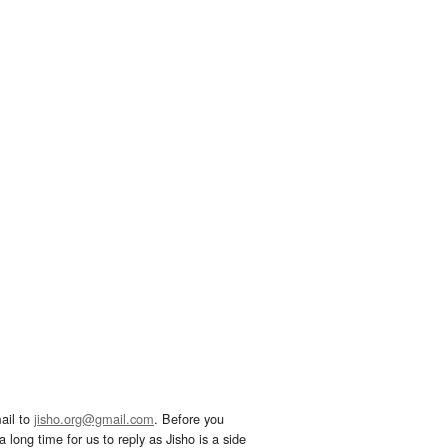
ail to
jisho.org@gmail.com
. Before you
 long time for us to reply as Jisho is a side