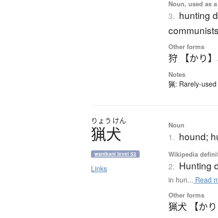
Noun, used as a 
hunting d
3.
communists)
Other forms
狩 【かり】
Notes
猟: Rarely-used 
りょう
けん
Noun
猟犬
hound; h
1.
Wikipedia defini
wanikani level 52
Hunting 
2.
Links
in hun...
Read m
Other forms
猟犬 【か