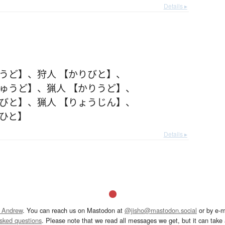
Details ▸
りうど】
、
狩人 【かりびと】
、
りゅうど】
、
猟人 【かりうど】
、
りびと】
、
猟人 【りょうじん】
、
つひと】
Details ▸
 Andrew
. You can reach us on Mastodon at
@jisho@mastodon.social
or by e-m
asked questions
. Please note that we read all messages we get, but it can take a