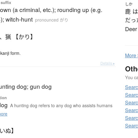
suffix
しか
own (a criminal, etc.); rounding up (e.g.
鹿
は
; witch-hunt
だっ
pronounced がり
Deer
、
猟 【かり】
kanji form.
More
Details ▸
Oth
You can
unting dog; gun dog
Sear
Searc
tion
Searc
dog
A hunting dog refers to any dog who assists humans
Searc
ore
Searc
Searc
りいぬ】