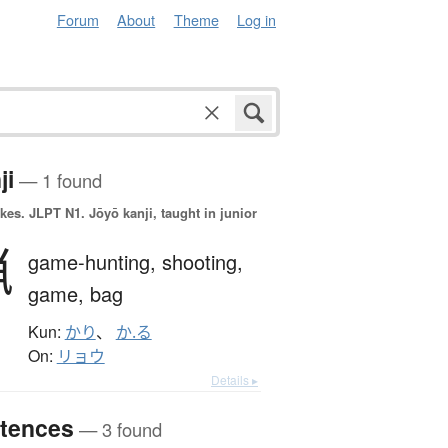
Forum
About
Theme
Log in
ji
— 1 found
okes.
JLPT N1. Jōyō kanji, taught in junior
猟
game-hunting,
shooting,
game,
bag
Kun:
かり
、
か.る
On:
リョウ
Details ▸
tences
— 3 found