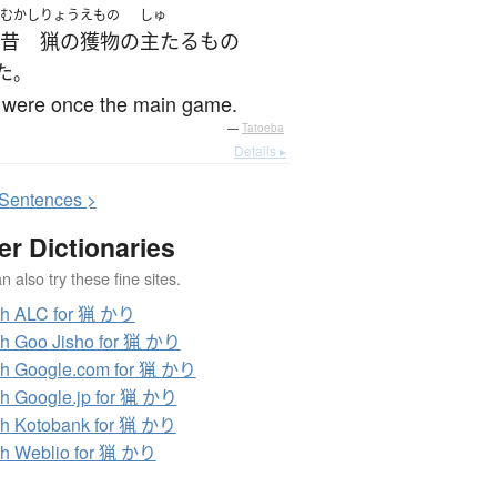
むかし
りょう
えもの
しゅ
昔
猟の
獲物
の
主たる
もの
た
。
 were once the main game.
—
Tatoeba
Details ▸
S
entences >
er Dictionaries
 also try these fine sites.
ch ALC for 猟 かり
h Goo Jisho for 猟 かり
h Google.com for 猟 かり
h Google.jp for 猟 かり
h Kotobank for 猟 かり
h Weblio for 猟 かり