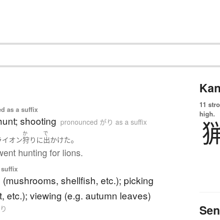
Kan
11 str
d as a suffix
high.
hunt; shooting
pronounced がり as a suffix
か
で
。
ライオン
狩り
に
出かけた
nt hunting for lions.
suffix
 (mushrooms, shellfish, etc.); picking
uit, etc.); viewing (e.g. autumn leaves)
Sen
がり