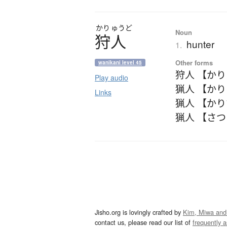
かり
ゅうど
Noun
狩人
hunter
1.
Other forms
wanikani level 45
狩人 【か
Play audio
猟人 【か
Links
猟人 【か
猟人 【さ
Jisho.org is lovingly crafted by
Kim, Miwa and
contact us, please read our list of
frequently 