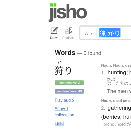
All
▾
Draw
Radicals
Words
— 3 found
か
Noun, Noun, use
狩
り
hunting; 
1.
おとこ
男
たち
は
common word
The men we
wanikani level 45
Play audio
Noun, used as a 
gathering
2.
Show 1
collocation
(berries, fr
Links
pronounced 