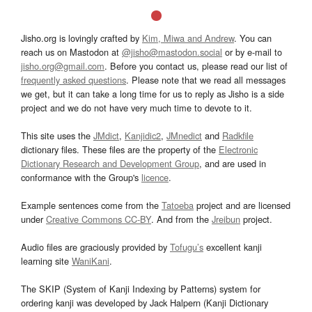
Jisho.org is lovingly crafted by
Kim, Miwa and Andrew
. You can
reach us on Mastodon at
@jisho@mastodon.social
or by e-mail to
jisho.org@gmail.com
. Before you contact us, please read our list of
frequently asked questions
. Please note that we read all messages
we get, but it can take a long time for us to reply as Jisho is a side
project and we do not have very much time to devote to it.
This site uses the
JMdict
,
Kanjidic2
,
JMnedict
and
Radkfile
dictionary files. These files are the property of the
Electronic
Dictionary Research and Development Group
, and are used in
conformance with the Group's
licence
.
Example sentences come from the
Tatoeba
project and are licensed
under
Creative Commons CC-BY
. And from the
Jreibun
project.
Audio files are graciously provided by
Tofugu’s
excellent kanji
learning site
WaniKani
.
The SKIP (System of Kanji Indexing by Patterns) system for
ordering kanji was developed by Jack Halpern (Kanji Dictionary