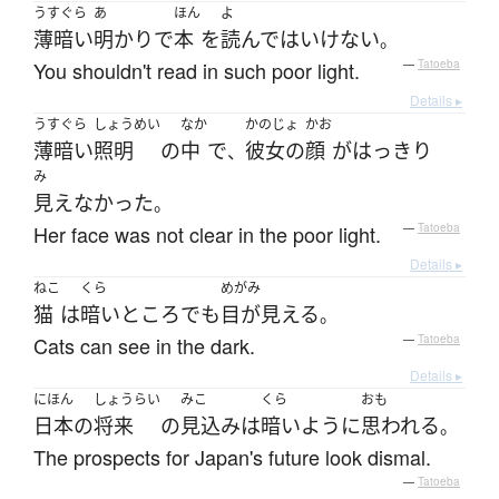
うすぐら
あ
ほん
よ
薄暗い
明かり
で
本
を
読んで
は
いけない
。
You shouldn't read in such poor light.
—
Tatoeba
Details ▸
うすぐら
しょうめい
なか
かのじょ
かお
薄暗い
照明
の
中
で
彼女の
顔
が
はっきり
、
み
見えなかった
。
Her face was not clear in the poor light.
—
Tatoeba
Details ▸
ねこ
くら
めがみ
猫
は
暗い
ところ
でも
目が見える
。
Cats can see in the dark.
—
Tatoeba
Details ▸
にほん
しょうらい
みこ
くら
おも
日本
の
将来
の
見込み
は
暗い
ように
思われる
。
The prospects for Japan's future look dismal.
—
Tatoeba