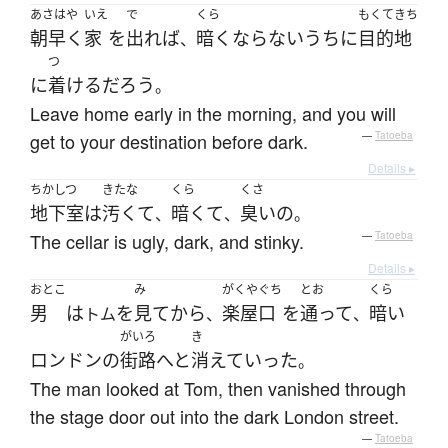
あさはや
いえ
で
くら
もくてきち
朝早く
家
を
出れば
暗く
なら
ないうちに
目的地
、
つ
に
着ける
だろう
。
Leave home early in the morning, and you will
get to your destination before dark.
—
Tatoeba
Details ▸
ちかしつ
きたな
くら
くさ
地下室
は
汚くて
暗くて
臭い
の
、
、
。
The cellar is ugly, dark, and stinky.
—
Tatoeba
Details ▸
おとこ
み
がくやぐち
とお
くら
男
は
を
見て
から
楽屋口
を
通って
暗い
トム
、
、
がいろ
き
ロンドン
の
街路
へと
消えて
いった
。
The man looked at Tom, then vanished through
the stage door out into the dark London street.
—
Tatoeba