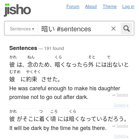
Forum
About
Theme
Log in
Sentences
▾
Sentences
— 191 found
かれ
ねん
くら
そと
で
彼
は
念のため
暗く
なったら
外
には
出ない
と
、
、
むすめ
やくそく
娘
に
約束
させた
。
He was careful enough to make his daughter
promise not to go out after dark.
—
Tatoeba
Details ▸
かれ
つ
ころ
くら
彼
が
そこ
に
着く
頃
には
暗く
なっている
だろう
。
It will be dark by the time he gets there.
—
Tatoeba
Details ▸