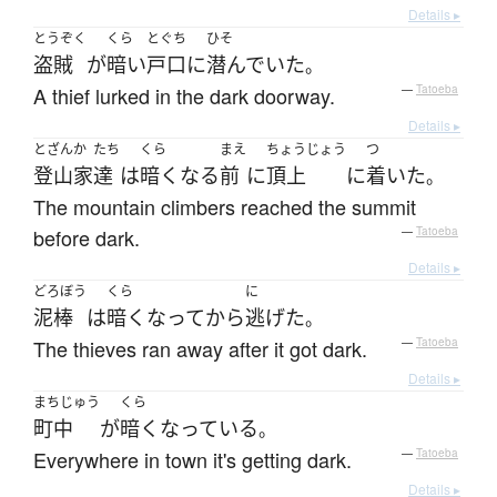
Details ▸
とうぞく
くら
とぐち
ひそ
盗賊
が
暗い
戸口
に
潜んでいた
。
A thief lurked in the dark doorway.
—
Tatoeba
Details ▸
とざんか
たち
くら
まえ
ちょうじょう
つ
登山家
達
は
暗く
なる
前
に
頂上
に
着いた
。
The mountain climbers reached the summit
before dark.
—
Tatoeba
Details ▸
どろぼう
くら
に
泥棒
は
暗く
なって
から
逃げた
。
The thieves ran away after it got dark.
—
Tatoeba
Details ▸
まちじゅう
くら
町中
が
暗く
なっている
。
Everywhere in town it's getting dark.
—
Tatoeba
Details ▸