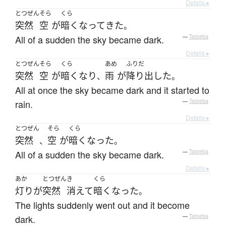
Details ▸
とつぜん
そら
くら
突然
空
が
暗く
なって
きた
。
All of a sudden the sky became dark.
—
Tatoeba
Details ▸
とつぜん
そら
くら
あめ
ふりだ
突然
空
が
暗く
なり
雨
が
降り出した
、
。
All at once the sky became dark and it started to
rain.
—
Tatoeba
Details ▸
とつぜん
そら
くら
突然
空
が
暗く
なった
、
。
All of a sudden the sky became dark.
—
Tatoeba
Details ▸
あか
とつぜん
き
くら
灯り
が
突然
消えて
暗く
なった
。
The lights suddenly went out and it become
dark.
—
Tatoeba