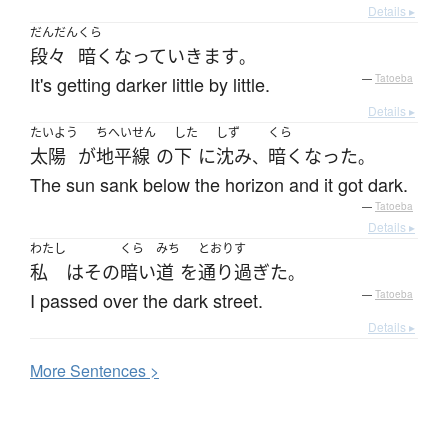
Details ▸
だんだん
くら
段々
暗く
なって
いきます
。
It's getting darker little by little.
—
Tatoeba
Details ▸
たいよう
ちへいせん
した
しず
くら
太陽
が
地平線
の
下
に
沈み
暗く
なった
、
。
The sun sank below the horizon and it got dark.
—
Tatoeba
Details ▸
わたし
くら
みち
とおりす
私
は
その
暗い
道
を
通り過ぎた
。
I passed over the dark street.
—
Tatoeba
Details ▸
More
S
entences >