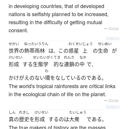
in developing countries, that of developed
nations is selfishly planned to be increased,
resulting in the difficulty of getting mutual
consent.
—
Tatoeba
Details ▸
せかい
ねったいうりん
わくせい
じょう
せいめい
世界
の
熱帯雨林
は
この
惑星
上
の
生命
が
、
けいせい
せいたいがく
てき
れんさ
なか
形成
する
生態学
的な
連鎖
の
中
で
、
わ
かけがえのない
環
を
なしている
の
である
。
The world's tropical rainforests are critical links
in the ecological chain of life on the planet.
—
Tatoeba
Details ▸
しん
れきし
けいせい
たいしゅう
真の
歴史
を
形成
する
の
は
大衆
である
。
The true makers of history are the masses.