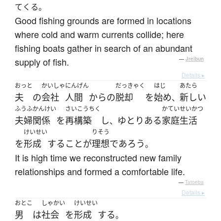
てくる。
Good fishing grounds are formed in locations
where cold and warm currents collide; here
fishing boats gather in search of an abundant
supply of fish.
—
Jreibun
Details ▸
おっと
かいしゃ
にんげん
だっきゃく
はじ
あたら
夫
の
会社
人間
から
の
脱却
を
始め
新しい
、
ふうふかんけい
さいこうちく
かていせいかつ
夫婦関係
を
再構築
し
ゆとり
ある
家庭生活
、
けいせい
りそう
を
形成
する
こと
が
理想
であろう
。
It is high time we reconstructed new family
relationships and formed a comfortable life.
—
Tatoeba
Details ▸
おとこ
しゃかい
けいせい
男
は
社会
を
形成
する
。