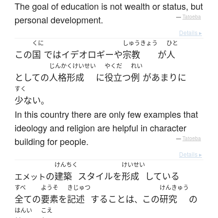
The goal of education is not wealth or status, but
personal development.
—
Tatoeba
Details ▸
くに
しゅうきょう
ひと
この
国
で
は
イデオロギー
や
宗教
が
人
じんかくけいせい
やくだ
れい
として
の
人格形成
に
役立つ
例
が
あまりに
すく
少ない
。
In this country there are only few examples that
ideology and religion are helpful in character
building for people.
—
Tatoeba
Details ▸
けんちく
けいせい
の
建築
スタイル
を
形成
している
エメット
すべ
ようそ
きじゅつ
けんきゅう
全ての
要素
を
記述
する
こと
は
この
研究
の
、
はんい
こえ