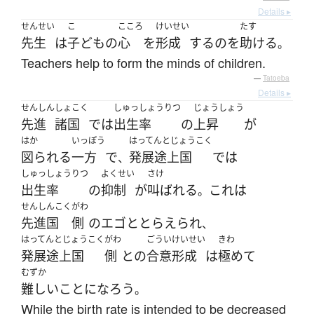
Details ▸
せんせい
こ
こころ
けいせい
たす
先生
は
子ども
の
心
を
形成
する
の
を
助ける
。
Teachers help to form the minds of children.
—
Tatoeba
Details ▸
せんしん
しょこく
しゅっしょうりつ
じょうしょう
先進
諸国
で
は
出生率
の
上昇
が
はか
いっぽう
はってんとじょうこく
図られる
一方
で
発展途上国
で
は
、
しゅっしょうりつ
よくせい
さけ
出生率
の
抑制
が
叫ばれる
これ
は
。
せんしんこく
がわ
先進国
側
の
エゴ
と
とらえられ
、
はってんとじょうこく
がわ
ごうい
けいせい
きわ
発展途上国
側
と
の
合意
形成
は
極めて
むずか
難しい
こと
になろう
。
While the birth rate is intended to be decreased