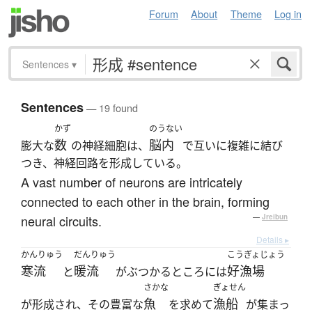
Forum
About
Theme
Log in
Sentences
▾
Sentences
— 19 found
かず
のうない
数
脳内
膨大な
の神経細胞は、
で互いに複雑に結び
つき、神経回路を形成している。
A vast number of neurons are intricately
connected to each other in the brain, forming
neural circuits.
—
Jreibun
Details ▸
かんりゅう
だんりゅう
こうぎょじょう
寒流
暖流
好漁場
と
がぶつかるところには
さかな
ぎょせん
魚
漁船
が形成され、その豊富な
を求めて
が集まっ