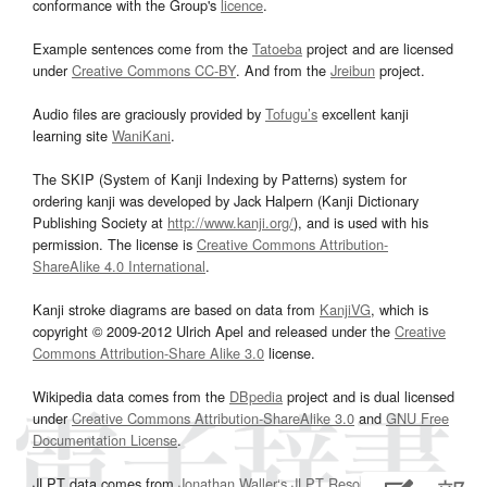
conformance with the Group's
licence
.
Example sentences come from the
Tatoeba
project and are licensed
under
Creative Commons CC-BY
. And from the
Jreibun
project.
Audio files are graciously provided by
Tofugu’s
excellent kanji
learning site
WaniKani
.
The SKIP (System of Kanji Indexing by Patterns) system for
ordering kanji was developed by Jack Halpern (Kanji Dictionary
Publishing Society at
http://www.kanji.org/
), and is used with his
permission. The license is
Creative Commons Attribution-
ShareAlike 4.0 International
.
Kanji stroke diagrams are based on data from
KanjiVG
, which is
copyright © 2009-2012 Ulrich Apel and released under the
Creative
Commons Attribution-Share Alike 3.0
license.
Wikipedia data comes from the
DBpedia
project and is dual licensed
under
Creative Commons Attribution-ShareAlike 3.0
and
GNU Free
Documentation License
.
JLPT data comes from
Jonathan Waller‘s
JLPT Resources
page.