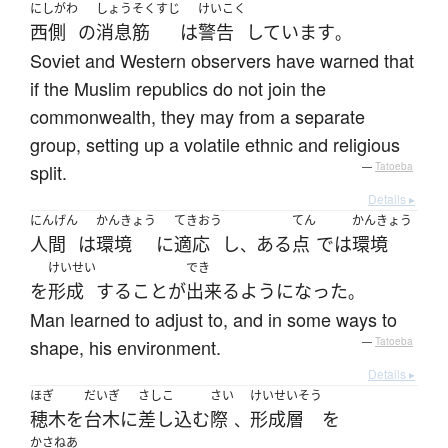
にしがわ
しょうそくすじ
けいこく
西側
の
消息筋
は
警告
しています
。
Soviet and Western observers have warned that
if the Muslim republics do not join the
commonwealth, they may from a separate
group, setting up a volatile ethnic and religious
split.
—
Tatoeba
Details ▸
にんげん
かんきょう
てきおう
てん
かんきょう
人間
は
環境
に
適応
し
ある
点
で
は
環境
、
けいせい
でき
を
形成
する
こと
が
出来る
ようになった
。
Man learned to adjust to, and in some ways to
shape, his environment.
—
Tatoeba
Details ▸
ほぎ
だいぎ
さしこ
さい
けいせいそう
穂木
を
台木
に
差し込む
際
形成層
を
、
かさねあ