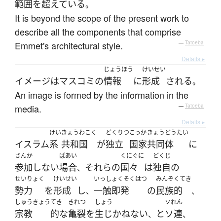
範囲
を
超えている
。
It is beyond the scope of the present work to
describe all the components that comprise
Emmet's architectural style.
—
Tatoeba
Details ▸
じょうほう
けいせい
イメージ
は
マスコミ
の
情報
に
形成
される
。
An image is formed by the information in the
media.
—
Tatoeba
Details ▸
けい
きょうわこく
どくりつ
こっか
きょうどうたい
イスラム
系
共和国
が
独立
国家
共同体
に
さんか
ばあい
くにぐに
どくじ
参加
しない
場合
それら
の
国々
は
独自の
、
せいりょく
けいせい
いっしょくそくはつ
みんぞくてき
勢力
を
形成
し
一触即発
の
民族的
、
、
しゅうきょう
てき
きれつ
しょう
ソれん
宗教
的な
亀裂
を
生じ
かねない
と
ソ連
、
、