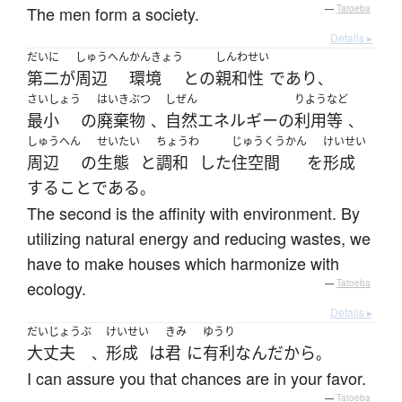
The men form a society.
—
Tatoeba
Details ▸
だいに
しゅうへん
かんきょう
しんわせい
第二
が
周辺
環境
と
の
親和性
であり
、
さいしょう
はいきぶつ
しぜん
りよう
など
最小
の
廃棄物
自然エネルギー
の
利用
等
、
、
しゅうへん
せいたい
ちょうわ
じゅうくうかん
けいせい
周辺
の
生態
と
調和
した
住空間
を
形成
する
こと
である
。
The second is the affinity with environment. By
utilizing natural energy and reducing wastes, we
have to make houses which harmonize with
ecology.
—
Tatoeba
Details ▸
だいじょうぶ
けいせい
きみ
ゆうり
大丈夫
形成
は
君
に
有利
なんだ
から
、
。
I can assure you that chances are in your favor.
—
Tatoeba