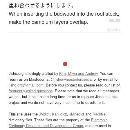
重ね合わせる
よう
に
します
。
When inserting the budwood into the root stock,
make the cambium layers overlap.
—
Tatoeba
Details ▸
Jisho.org is lovingly crafted by
Kim, Miwa and Andrew
. You can
reach us on Mastodon at
@jisho@mastodon.social
or by e-mail to
jisho.org@gmail.com
. Before you contact us, please read our list of
frequently asked questions
. Please note that we read all messages
we get, but it can take a long time for us to reply as Jisho is a side
project and we do not have very much time to devote to it.
This site uses the
JMdict
,
Kanjidic2
,
JMnedict
and
Radkfile
dictionary files. These files are the property of the
Electronic
Dictionary Research and Development Group
, and are used in