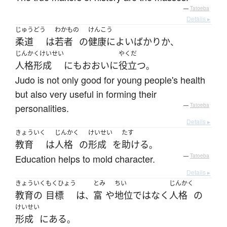
—
Tatoeba
Details ▸
じゅうどう
わかもの
けんこう
柔道
は
若者
の
健康によい
ばかり
か
、
じんかくけいせい
やくだ
人格形成
にも
おおいに
役立つ
。
Judo is not only good for young people's health
but also very useful in forming their
personalities.
—
Tatoeba
Details ▸
きょういく
じんかく
けいせい
たす
教育
は
人格
の
形成
を
助ける
。
Education helps to mold character.
—
Tatoeba
Details ▸
きょういく
もくひょう
とみ
ちい
じんかく
教育の
目標
は
富
や
地位
ではなく
人格
の
、
けいせい
形成
に
ある
。