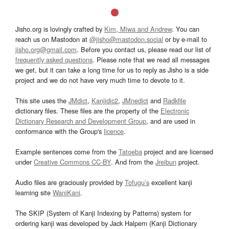
Jisho.org is lovingly crafted by
Kim, Miwa and Andrew
. You can
reach us on Mastodon at
@jisho@mastodon.social
or by e-mail to
jisho.org@gmail.com
. Before you contact us, please read our list of
frequently asked questions
. Please note that we read all messages
we get, but it can take a long time for us to reply as Jisho is a side
project and we do not have very much time to devote to it.
This site uses the
JMdict
,
Kanjidic2
,
JMnedict
and
Radkfile
dictionary files. These files are the property of the
Electronic
Dictionary Research and Development Group
, and are used in
conformance with the Group's
licence
.
Example sentences come from the
Tatoeba
project and are licensed
under
Creative Commons CC-BY
. And from the
Jreibun
project.
Audio files are graciously provided by
Tofugu’s
excellent kanji
learning site
WaniKani
.
The SKIP (System of Kanji Indexing by Patterns) system for
ordering kanji was developed by Jack Halpern (Kanji Dictionary