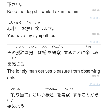
下さい
。
Keep the dog still while I examine him.
—
Tatoeba
Details ▸
しんちゅう
さっ
いた
心中
お
察し
致します
。
You have my sympathies.
—
Tatoeba
Details ▸
こどく
おとこ
あり
かんさつ
たの
その
孤独な
男
は
蟻
を
観察
する
こと
に
楽しみ
かん
を
感じる
。
The lonely man derives pleasure from observing
ants.
—
Tatoeba
Details ▸
わりあ
がいねん
こうさつ
割り当て
という
概念
を
考察
する
こと
から
「
」
はじ
始めよう
。