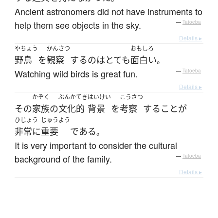
Ancient astronomers did not have instruments to
help them see objects in the sky.
—
Tatoeba
Details ▸
やちょう
かんさつ
おもしろ
野鳥
を
観察
する
の
は
とても
面白い
。
Watching wild birds is great fun.
—
Tatoeba
Details ▸
かぞく
ぶんかてき
はいけい
こうさつ
その
家族
の
文化的
背景
を
考察
する
こと
が
ひじょう
じゅうよう
非常に
重要
である
。
It is very important to consider the cultural
background of the family.
—
Tatoeba
Details ▸