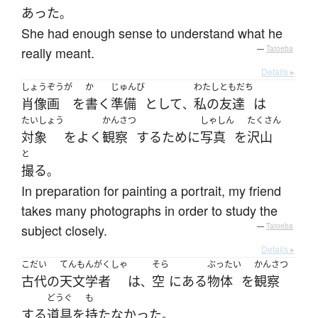
あった
。
She had enough sense to understand what he
really meant.
—
Tatoeba
Details ▸
しょうぞうが
か
じゅんび
わたし
ともだち
肖像画
を
書く
準備
として
私の
友達
は
、
たいしょう
かんさつ
しゃしん
たくさん
対象
を
よく
観察
する
ために
写真
を
沢山
と
撮る
。
In preparation for painting a portrait, my friend
takes many photographs in order to study the
subject closely.
—
Tatoeba
Details ▸
こだい
てんもんがくしゃ
そら
ぶったい
かんさつ
古代
の
天文学者
は
空
に
ある
物体
を
観察
、
どうぐ
も
する
道具
を
持たなかった
。