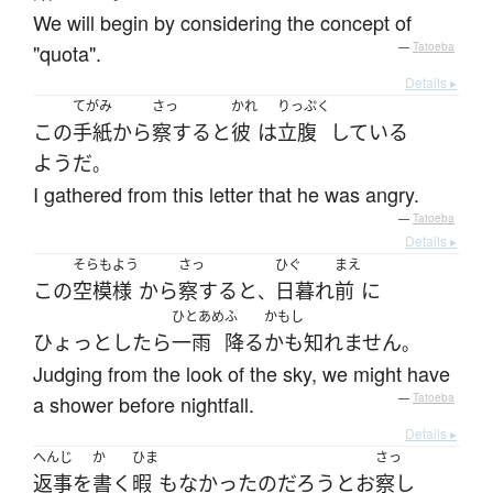
We will begin by considering the concept of
"quota".
—
Tatoeba
Details ▸
てがみ
さっ
かれ
りっぷく
この
手紙
から
察する
と
彼
は
立腹
している
ようだ
。
I gathered from this letter that he was angry.
—
Tatoeba
Details ▸
そらもよう
さっ
ひぐ
まえ
この
空模様
から
察する
と
日暮れ
前
に
、
ひとあめ
ふ
かもし
ひょっとしたら
一雨
降る
かも知れません
。
Judging from the look of the sky, we might have
a shower before nightfall.
—
Tatoeba
Details ▸
へんじ
か
ひま
さっ
返事
を
書く
暇
も
なかった
の
だろう
と
お
察し