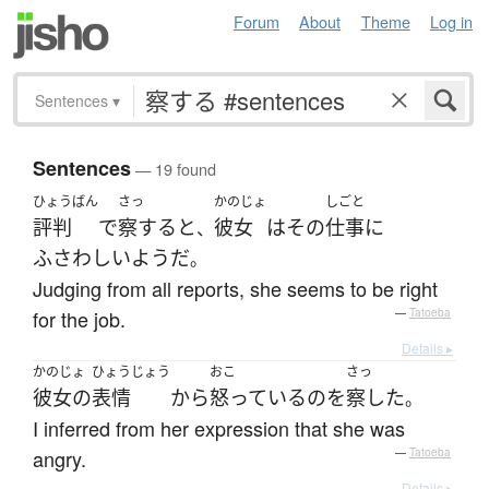
Forum
About
Theme
Log in
Sentences
▾
Sentences
— 19 found
ひょうばん
さっ
かのじょ
しごと
評判
で
察する
と
彼女
は
その
仕事
に
、
ふさわしい
ようだ
。
Judging from all reports, she seems to be right
for the job.
—
Tatoeba
Details ▸
かのじょ
ひょうじょう
おこ
さっ
彼女の
表情
から
怒っている
の
を
察した
。
I inferred from her expression that she was
angry.
—
Tatoeba
Details ▸