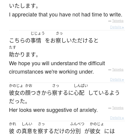
いたします
。
I appreciate that you have not had time to write.
—
Tatoeba
Details ▸
じじょう
さっ
こちら
の
事情
を
お
察し
いただける
と
たす
助かります
。
We hope you will understand the difficult
circumstances we're working under.
—
Tatoeba
Details ▸
かのじょ
かお
さっ
しんぱい
彼女の
顔つき
から
察する
に
心配
している
よう
だった
。
Her looks were suggestive of anxiety.
—
Tatoeba
Details ▸
かれ
しんい
さっ
ふんべつ
かのじょ
彼
の
真意
を
察する
だけ
の
分別
が
彼女
には