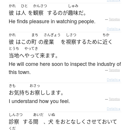
かれ
ひと
かんさつ
しゅみ
彼
は
人
を
観察
する
の
が
趣味
だ
。
He finds pleasure in watching people.
—
Tatoeba
Details ▸
かれ
まち
さんぎょう
しさつ
ちか
彼
は
この
町
の
産業
を
視察
する
ために
近く
とうち
やってき
当地
へ
やって来ます
。
He will come here soon to inspect the industry of
this town.
—
Tatoeba
Details ▸
きも
おさっ
お気持ち
お察し
します
。
I understand how you feel.
—
Tatoeba
Details ▸
しんさつ
あいだ
いぬ
診察
する
間
犬
を
おとなしく
させて
おいて
、
くだ