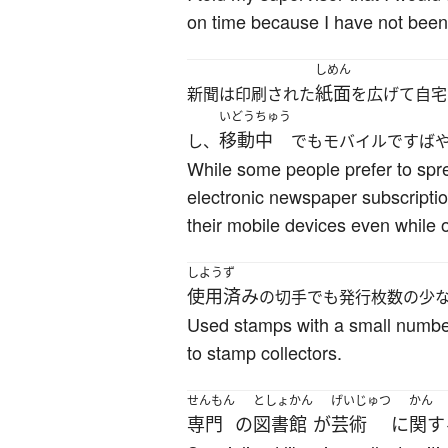
on time because I have not been 
しめん
紙面
新聞は印刷された
を広げて自宅
いどうちゅう
移動中
し、
でもモバイルですば
While some people prefer to spre
electronic newspaper subscripti
their mobile devices even while 
しようず
使用済み
の切手でも発行枚数の少
Used stamps with a small number 
to stamp collectors.
せんもん
としょかん
げいじゅつ
かん
専門
の
図書館
が
芸術
に
関す