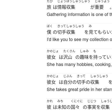
たび
じょうほうしゅうしゅう
じゅうよう
旅
は
情報収集
が
重要
Gathering information is one of th
ぼく
きって
しゅうしゅう
み
僕
の
切手
収集
を
見てもらい
I'd like you to see my collection 
かのじょ
たくさん
しゅみ
も
彼女
は
沢山
の
趣味
を
持ってい
She has many hobbies, cooking, k
かのじょ
じぶん
きって
しゅうしゅう
彼女
は
自分
の
切手
の
収集
She takes great pride in her stam
かれ
みち
くにぐに
じじつ
しゅう
彼
は
未知の
国々
の
事実
を
収集