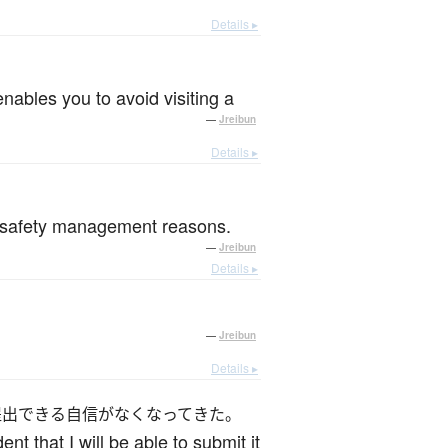
Details ▸
enables you to avoid visiting a
—
Jreibun
Details ▸
or safety management reasons.
—
Jreibun
Details ▸
—
Jreibun
Details ▸
提出できる自信がなくなってきた。
nt that I will be able to submit it