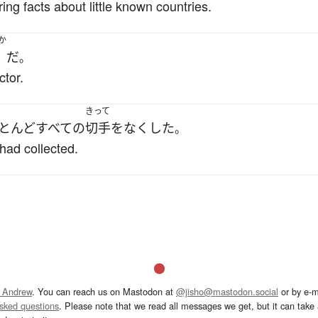
ing facts about little known countries.
か
だ
。
ctor.
きって
とんど
すべての
切手
を
なくした
。
had collected.
 Andrew
. You can reach us on Mastodon at
@jisho@mastodon.social
or by e-m
asked questions
. Please note that we read all messages we get, but it can take a