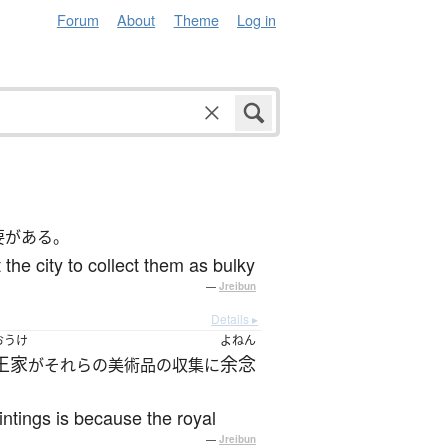
Forum
About
Theme
Log in
要がある。
the city to collect them as bulky
—
Jreibun
Details ▸
おうけ
よねん
王家
余念
がそれらの美術品の収集に
ntings is because the royal
—
Jreibun