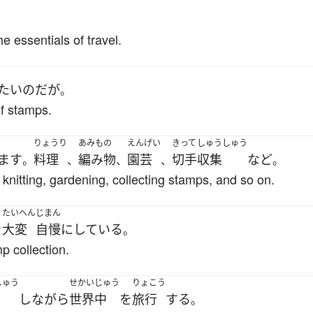
。
e essentials of travel.
たい
のだ
が
。
of stamps.
りょうり
あみもの
えんげい
きって
しゅうしゅう
ます
料理
編み物
園芸
切手
収集
など
。
、
、
、
。
nitting, gardening, collecting stamps, and so on.
たいへん
じまん
を
大変
自慢
に
している
。
p collection.
しゅう
せかいじゅう
りょこう
し
ながら
世界中
を
旅行
する
。