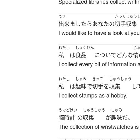
Specialized libraries collect writi
でき
きって
しゅう
出来ましたら
あなた
の
切手
収集
I would like to have a look at you
わたし
しょくひん
じ
私
は
食品
について
どんな
情
I collect every bit of information 
わたし
しゅみ
きって
しゅうしゅう
私
は
趣味
で
切手
を
収集
し
I collect stamps as a hobby.
うでどけい
しゅうしゅう
しゅみ
腕時計
の
収集
が
趣味
だ
。
The collection of wristwatches is