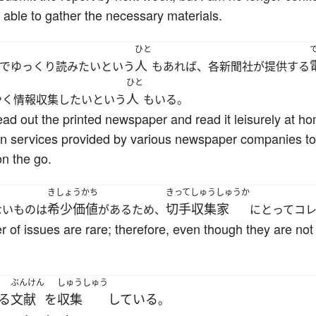
able to gather the necessary materials.
ひと
人
でゆっくり読みたいという
もあれば、各新聞社が提供する
ひと
人
やく情報収集したいという
もいる。
ad out the printed newspaper and read it leisurely at ho
on services provided by various newspaper companies to 
on the go.
きしょうかち
きってしゅうしゅうか
希少価値
切手収集家
ないものは
があるため、
にとってコ
of issues are rare; therefore, even though they are not
ぶんけん
しゅうしゅう
る
文献
を
収集
している
。