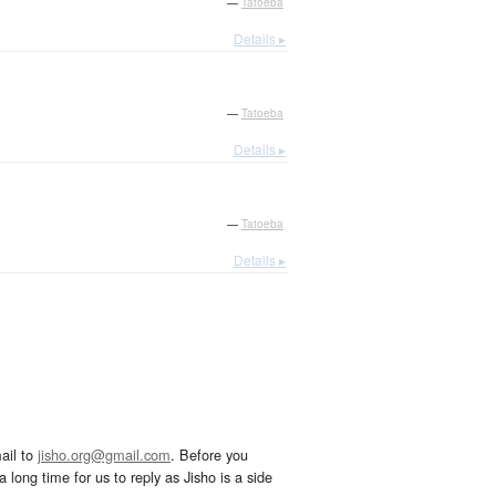
—
Tatoeba
Details ▸
—
Tatoeba
Details ▸
—
Tatoeba
Details ▸
ail to
jisho.org@gmail.com
. Before you
 long time for us to reply as Jisho is a side