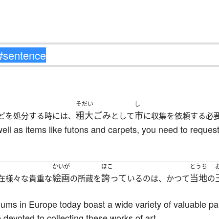
そだい
し
粗大ごみ
市
どを処分する時には、
として
に収集を依頼する必
ell as items like futons and carpets, you need to request 
かいが
ほこ
とうち
絵画
誇って
当地
在様々な貴重な
の所蔵を
いるのは、かつて
の
s in Europe today boast a wide variety of valuable pai
 devoted to collecting these works of art.