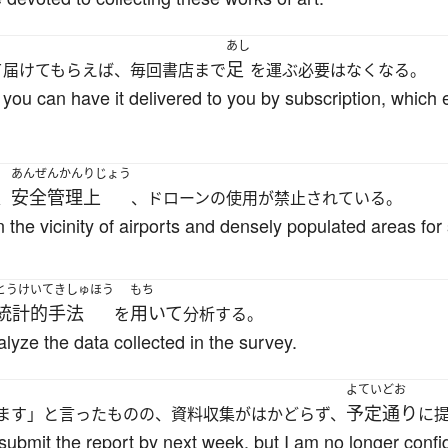
あし
足
て届けてもらえば、毎回書店まで
を運ぶ必要はなくなる。
, you can have it delivered to you by subscription, which 
あんぜんかんりじょう
安全管理上
、
、ドローンの使用が禁止されている。
in the vicinity of airports and densely populated areas f
とうけいてきしゅほう
もち
統計的手法
用いて
を
分析する。
lyze the data collected in the survey.
よていどお
予定通り
ます」と言ったものの、資料収集がはかどらず、
に
submit the report by next week, but I am no longer confide