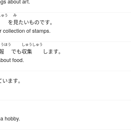
ngs about art.
しゅう
み
を
見
たい
もの
です
。
r collection of stamps.
ょうほう
しゅうしゅう
報
でも
収集
します
。
about food.
ています
。
 a hobby.