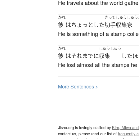
He travels about the world gather
かれ
きって
しゅうしゅう
彼
は
ちょっとした
切手
収集家
He is something of a stamp colle
かれ
しゅうしゅう
彼
は
それ
まで
に
収集
した
ほ
He lost almost all the stamps he 
More
S
entences >
Jisho.org is lovingly crafted by
Kim, Miwa and
contact us, please read our list of
frequently 