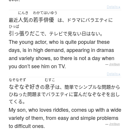
Details ▸
にんき
わかてはいゆう
人気
若手俳優
最近
の
は、ドラマにバラエティに
ひっぱ
引っ張りだこ
で、テレビで見ない日はない。
The young actor, who is quite popular these
days, is in high demand, appearing in dramas
and variety shows, so there is not a day when
you don’t see him on TV.
—
Jreibun
Details ▸
なぞなぞず
むすこ
なぞなぞ好き
息子
の
は、簡単でシンプルな問題から
ひねった問題までバラエティに富んだなぞなぞを出し
てくる。
My son, who loves riddles, comes up with a wide
variety of them, from easy and simple problems
to difficult ones.
—
Jreibun