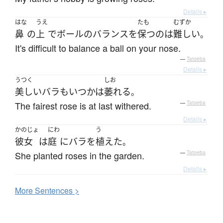
Details ▸
はな
うえ
たも
むずか
鼻
の
上
で
ボール
の
バランス
を
保つ
の
は
難しい
。
It's difficult to balance a ball on your nose.
—
Tatoeba
Details ▸
うつく
しお
美しい
バラ
も
いつかは
萎れる
。
The fairest rose is at last withered.
—
Tatoeba
Details ▸
かのじょ
にわ
う
彼女
は
庭
に
バラ
を
植えた
。
She planted roses in the garden.
—
Tatoeba
Details ▸
More
S
entences >