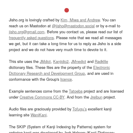
Jisho.org is lovingly crafted by
Kim, Miwa and Andrew
. You can
reach us on Mastodon at
@jisho@mastodon.social
or by e-mail to
jisho.org@gmail.com
. Before you contact us, please read our list of
frequently asked questions
. Please note that we read all messages
we get, but it can take a long time for us to reply as Jisho is a side
project and we do not have very much time to devote to it.
This site uses the
JMdict
,
Kanjidic2
,
JMnedict
and
Radkfile
dictionary files. These files are the property of the
Electronic
Dictionary Research and Development Group
, and are used in
conformance with the Group's
licence
.
Example sentences come from the
Tatoeba
project and are licensed
under
Creative Commons CC-BY
. And from the
Jreibun
project.
Audio files are graciously provided by
Tofugu’s
excellent kanji
learning site
WaniKani
.
The SKIP (System of Kanji Indexing by Patterns) system for
ordering kanji was developed by Jack Halpern (Kanji Dictionary