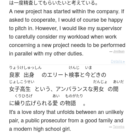
は一度精査してもらいたいと考えている。
A new project has started within the company. If
asked to cooperate, I would of course be happy
to pitch in. However, I would like my supervisor
to carefully consider my workload when work
concerning a new project needs to be performed
in parallel with my other duties.
—
Jreibun
Details ▸
りょうけ
しゅっしん
けんじ
いま
良家
出身
の
エリート
検事
と
今どき
の
じょしこうせい
だんじょ
あいだ
女子高生
と
いう
アンバランスな
男女
の
間
、
くりひろげ
あい
ものがたり
に
繰り広げられる
愛
の
物語
。
It's a love story that unfolds between an unlikely
pair, a public prosecutor from a good family and
a modern high school girl.
—
Tatoeba