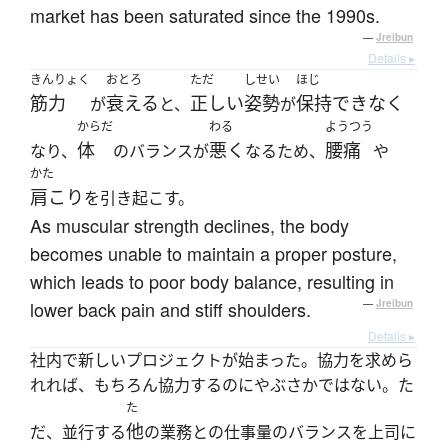
market has been saturated since the 1990s.
—
Jreibun
Details ▸
きんりょく
おとろ
ただ
しせい
ほじ
筋力
衰える
正しい
姿勢
保持できなく
が
と、
が
からだ
わる
ようつう
体
悪く
腰痛
なり、
のバランスが
なるため、
や
かた
肩こり
を引き起こす。
As muscular strength declines, the body
becomes unable to maintain a proper posture,
which leads to poor body balance, resulting in
lower back pain and stiff shoulders.
—
Jreibun
Details ▸
社内で新しいプロジェクトが始まった。協力を求めら
れれば、もちろん協力するのにやぶさかではない。た
た
他
だ、並行する
の業務との仕事量のバランスを上司に