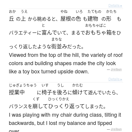
Details ▸
おか
うえ
やね
いろ
たてもの
かたち
丘
上
屋根
色
建物
形
の
から眺めると、
の
も
の
も
と
おもちゃばこ
富んで
おもちゃ箱
バラエティーに
いて、まるで
をひ
まちな
街並み
っくり返したような
だった。
Viewed from the top of the hill, the variety of roof
colors and building shapes made the city look
like a toy box turned upside down.
—
Jreibun
Details ▸
じゅぎょうちゅう
いす
うし
かたむ
授業中
椅子
後ろ
傾けて
に
を
に
遊んでいたら、
くず
ひっくりかえ
崩して
ひっくり返って
バランスを
しまった。
I was playing with my chair during class, tilting it
backwards, but I lost my balance and tipped
over.
—
Jreibun