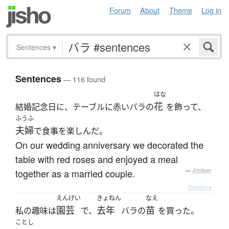
Forum
About
Theme
Log in
Sentences
▾
Sentences
— 116 found
はな
花
結婚記念日に、テーブルに赤いバラの
を飾って、
ふうふ
夫婦
で食事を楽しんだ。
On our wedding anniversary we decorated the
table with red roses and enjoyed a meal
together as a married couple.
—
Jreibun
Details ▸
えんげい
きょねん
なえ
園芸
去年
苗
私の趣味は
で、
バラの
を買った。
ことし