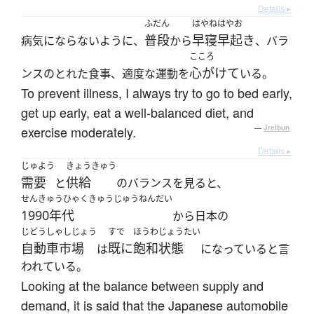
Details ▸
ふだん
はやねはやお
普段
早寝早起き
病気にならないように、
から
、バラ
こころ
心がけて
ンスのとれた食事、適度な運動を
いる。
To prevent illness, I always try to go to bed early,
get up early, eat a well-balanced diet, and
exercise moderately.
—
Jreibun
Details ▸
じゅよう
きょうきゅう
需要
供給
と
のバランスを見ると、
せんきゅうひゃくきゅうじゅうねんだい
1990年代
から日本の
じどうしゃしじょう
すで
ほうわ
じょうたい
自動車市場
既に
飽和
状態
は
になっていると言
われている。
Looking at the balance between supply and
demand, it is said that the Japanese automobile