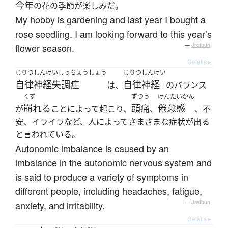
今年
の花の季節が楽しみだ。
My hobby is gardening and last year I bought a
rose seedling. I am looking forward to this year’s
flower season.
—
Jreibun
Details ▸
じりつしんけいしっちょうしょう
じりつしんけい
自律神経失調症
自律神経
は、
のバランス
くず
ずつう
けんたいかん
崩れる
頭痛
倦怠感
が
ことによって起こり、
、
、不
安、イライラなど、人によってさまざまな症状が出る
と言われている。
Autonomic imbalance is caused by an
imbalance in the autonomic nervous system and
is said to produce a variety of symptoms in
different people, including headaches, fatigue,
anxiety, and irritability.
—
Jreibun
Details ▸