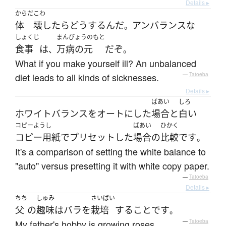
Details ▸
からだ
こわ
体
壊したら
どう
する
ん
だ
アンバランスな
。
しょくじ
まんびょうのもと
食事
は
万病の元
だ
ぞ
、
。
What if you make yourself ill? An unbalanced
diet leads to all kinds of sicknesses.
—
Tatoeba
Details ▸
ばあい
しろ
ホワイトバランス
を
オート
に
した
場合
と
白い
コピーようし
ばあい
ひかく
コピー用紙
で
プリセット
した
場合
の
比較
です
。
It's a comparison of setting the white balance to
"auto" versus presetting it with white copy paper.
—
Tatoeba
Details ▸
ちち
しゅみ
さいばい
父
の
趣味
は
バラ
を
栽培
する
こと
です
。
My father's hobby is growing roses.
—
Tatoeba