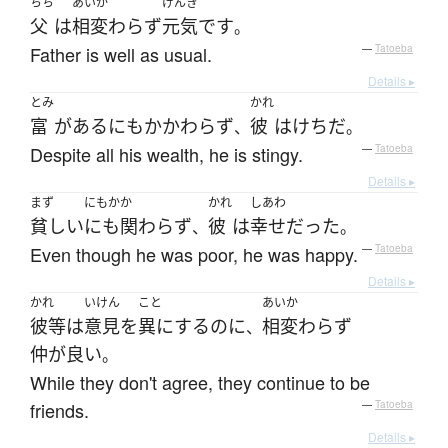
ちち
あいか
げんき
父
は
相変わらず
元気
です
。
Father is well as usual.
—
Tatoeba
Details ▸
とみ
かれ
富
が
ある
にもかかわらず
彼
は
けち
だ
、
。
Despite all his wealth, he is stingy.
—
Tatoeba
Details ▸
まず
にもかか
かれ
しあわ
貧しい
にも関わらず
彼
は
幸せ
だった
、
。
Even though he was poor, he was happy.
—
Tatoeba
Details ▸
かれ
いけん
こと
あいか
彼等
は
意見
を
異にする
のに
相変わらず
、
仲が良い
。
While they don't agree, they continue to be
friends.
—
Tatoeba
Details ▸