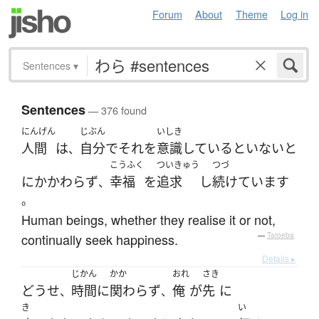
Forum
About
Theme
Log in
Sentences
▾
Sentences
— 376 found
にんげん
じぶん
いしき
人間
は
自分で
それ
を
意識
している
と
いない
と
、
こうふく
ついきゅう
つづ
に
かかわらず
幸福
を
追求
し
続けています
、
。
Human beings, whether they realise it or not,
continually seek happiness.
—
Tatoeba
Details ▸
じかん
かか
おれ
さき
どうせ
時間
に
関わらず
俺
が
先
に
、
、
き
い