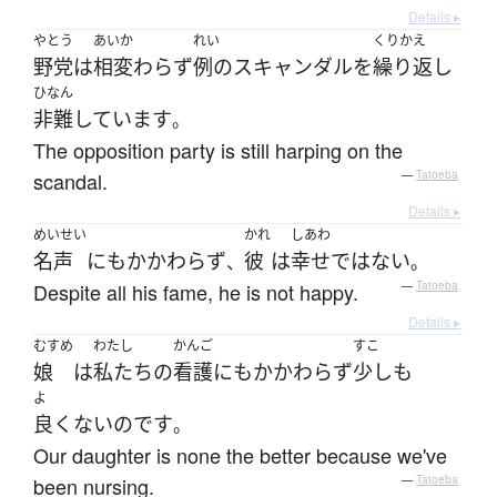
Details ▸
やとう
あいか
れい
くりかえ
野党
は
相変わらず
例の
スキャンダル
を
繰り返し
ひなん
非難
しています
。
The opposition party is still harping on the
scandal.
—
Tatoeba
Details ▸
めいせい
かれ
しあわ
名声
にもかかわらず
彼
は
幸せ
ではない
、
。
Despite all his fame, he is not happy.
—
Tatoeba
Details ▸
むすめ
わたし
かんご
すこ
娘
は
私たち
の
看護
にもかかわらず
少しも
よ
良くない
のです
。
Our daughter is none the better because we've
been nursing.
—
Tatoeba