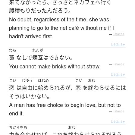
来てなかったら
さっさと
ネカフェ
へ
行く
、
腹積もり
だった
ん
だろう
。
No doubt, regardless of the time, she was
planning to go to the net café without me if I
hadn't arrived first.
—
Tatoeba
Details ▸
わら
れんが
藁
なしで
煉瓦
は
できない
。
You cannot make bricks without straw.
—
Tatoeba
Details ▸
こい
じゆう
はじめ
こい
おわ
恋
は
自由
に
始められる
が
恋
を
終わらせる
には
、
そう
は
いかない
。
A man has free choice to begin love, but not to
end it.
—
Tatoeba
Details ▸
ちからをあ
おわ
力を合わせれば
これ
を
終わらせられる
だろう