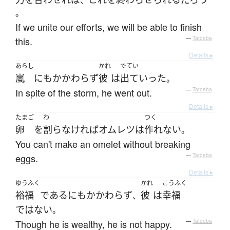
、
。
If we unite our efforts, we will be able to finish
this.
—
Tatoeba
Details ▸
あらし
かれ
でてい
嵐
にもかかわらず
彼
は
出ていった
。
In spite of the storm, he went out.
—
Tatoeba
Details ▸
たまご
わ
つく
卵
を
割ら
なければ
オムレツ
は
作れない
。
You can't make an omelet without breaking
eggs.
—
Tatoeba
Details ▸
ゆうふく
かれ
こうふく
裕福
である
にもかかわらず
彼
は
幸福
、
ではない
。
Though he is wealthy, he is not happy.
—
Tatoeba