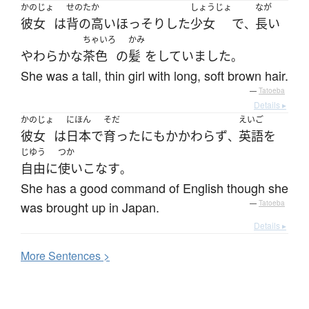
かのじょ
せのたか
しょうじょ
なが
彼女
は
背の高い
ほっそり
した
少女
で
長い
、
ちゃいろ
かみ
やわらかな
茶色
の
髪
を
していました
。
She was a tall, thin girl with long, soft brown hair.
—
Tatoeba
Details ▸
かのじょ
にほん
そだ
えいご
彼女
は
日本
で
育った
にもかかわらず
英語
を
、
じゆう
つか
自由
に
使いこなす
。
She has a good command of English though she
was brought up in Japan.
—
Tatoeba
Details ▸
More
S
entences >