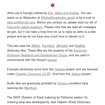
Jisho.org is lovingly crafted by
Kim, Miwa and Andrew
. You can
reach us on Mastodon at
@jisho@mastodon.social
or by e-mail to
jisho.org@gmail.com
. Before you contact us, please read our list of
frequently asked questions
. Please note that we read all messages
we get, but it can take a long time for us to reply as Jisho is a side
project and we do not have very much time to devote to it.
This site uses the
JMdict
,
Kanjidic2
,
JMnedict
and
Radkfile
dictionary files. These files are the property of the
Electronic
Dictionary Research and Development Group
, and are used in
conformance with the Group's
licence
.
Example sentences come from the
Tatoeba
project and are licensed
under
Creative Commons CC-BY
. And from the
Jreibun
project.
Audio files are graciously provided by
Tofugu’s
excellent kanji
learning site
WaniKani
.
The SKIP (System of Kanji Indexing by Patterns) system for
ordering kanji was developed by Jack Halpern (Kanji Dictionary