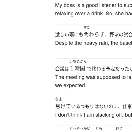
My boss is a good listener to su
relaxing over a drink. So, she ha
かか
関わらず
激しい雨にも
、野球の試
Despite the heavy rain, the base
いちじかん
１時間
会議は
で終わる予定だった
The meeting was supposed to las
we expected.
なま
怠けて
いるつもりはないのに、仕
I don’t think I am slacking off, b
どうそうかい
とも
ひさ