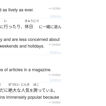
 as lively as ever.
—
Jreibun
Details ▸
い
きゅうじつ
行ったり
休日
みに
、
に一緒に遊ん
ity and are less concerned about
n weekends and holidays.
—
Jreibun
Details ▸
s of articles in a magazine.
—
Jreibun
Details ▸
ま
ぜつだい
にんき
ほこ
だに
絶大な
人気
誇って
を
いる。
mains immensely popular because
—
Jreibun