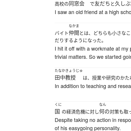
同窓会
友だち
久しぶ
高校の
で
と
I saw an old friend at a high scho
なかま
仲間
バイト
とは、どちらも小さなこ
だりするようになった。
I hit it off with a workmate at 
trivial matters. So we started g
たなかきょうじゅ
田中教授
は、授業や研究のかた
In addition to teaching and resea
くに
なん
国
何の
の経済危機に対し
対策も取
Despite taking no action in resp
of his easygoing personality.