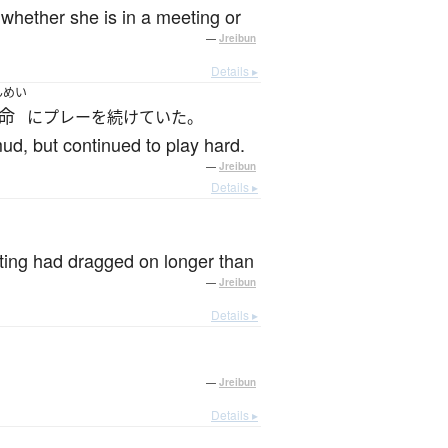
 whether she is in a meeting or
—
Jreibun
Details ▸
んめい
命
にプレーを続けていた。
ud, but continued to play hard.
—
Jreibun
Details ▸
eting had dragged on longer than
—
Jreibun
Details ▸
—
Jreibun
Details ▸