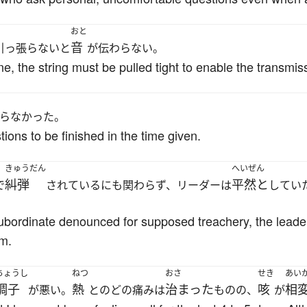
おと
音
引っ張らないと
が伝わらない。
e, the string must be pulled tight to enable the transmis
らなかった。
ns to be finished in the time given.
きゅうだん
へいぜん
糾弾
平然と
で
されているにも関わらず、リーダーは
してい
 subordinate denounced for supposed treachery, the lea
im.
ちょうし
ねつ
おさ
せき
あい
調子
熱
治まった
咳
相
が悪い。
とのどの痛みは
ものの、
が