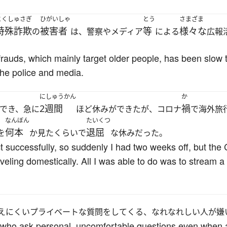
とくしゅさぎ
ひがいしゃ
とう
さまざま
特殊詐欺
被害者
等
様々な
の
は、警察やメディア
による
広報
rauds, which mainly target older people, has been slow 
the police and media.
にしゅうかん
か
2週間
禍
でき、急に
ほど休みができたが、コロナ
で海外旅
なんぼん
たいくつ
何本
退屈
を
か見たくらいで
な休みだった。
ect successfully, so suddenly I had two weeks off, but t
veling domestically. All I was able to do was to stream a 
えにくいプライベートな質問をしてくる、なれなれしい人が嫌
le who ask personal, uncomfortable questions even when a