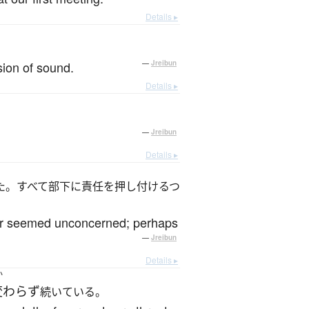
Details ▸
sion of sound.
—
Jreibun
Details ▸
—
Jreibun
Details ▸
た。すべて部下に責任を押し付けるつ
der seemed unconcerned; perhaps
—
Jreibun
Details ▸
か
変わらず
続いている。