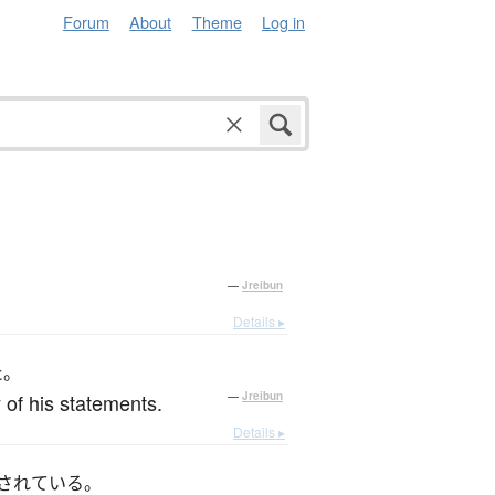
Forum
About
Theme
Log in
—
Jreibun
Details ▸
た。
 of his statements.
—
Jreibun
Details ▸
されている。