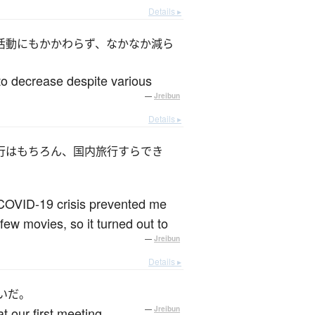
Details ▸
活動にもかかわらず、なかなか減ら
to decrease despite various
—
Jreibun
Details ▸
行はもちろん、国内旅行すらでき
he COVID-19 crisis prevented me
few movies, so it turned out to
—
Jreibun
Details ▸
いだ。
t our first meeting.
—
Jreibun