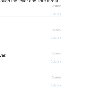
though the fever and sore throat
—
Jreibun
Details ▸
—
Tatoeba
Details ▸
ver.
—
Tatoeba
Details ▸
—
Tatoeba
Details ▸