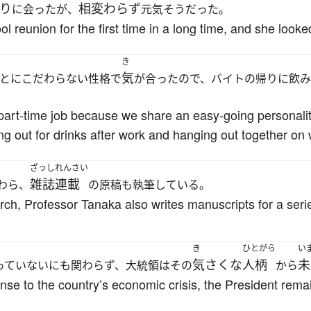
り
相変わらず
に会ったが、
元気そうだった。
ol reunion for the first time in a long time, and she looked
き
気
とにこだわらない性格で
が合ったので、バイトの帰りに飲
my part-time job because we share an easy-going personal
oing out for drinks after work and hanging out together o
ざっしれんさい
雑誌連載
わら、
の原稿も執筆している。
rch, Professor Tanaka also writes manuscripts for a serie
き
ひとがら
い
気さくな
人柄
未
っていないにも関わらず、大統領はその
から
onse to the country’s economic crisis, the President re