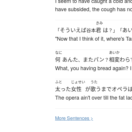
I seem to have caught a cold and 
have subsided, the cough has n
きみ
そういえば
君
は
あ
「
谷本
？」「
"Now that I think of it, where's T
なに
あいか
何
あんた
また
パン
相変わら
、
？
What, you having bread again? I se
ふと
じょせい
うた
太った
女性
が
歌う
まで
オペラ
The opera ain't over till the fat la
More
S
entences >