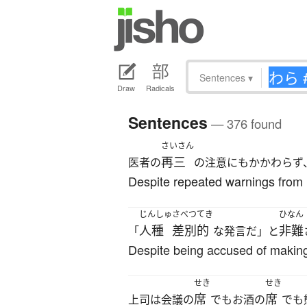
Sentences
▾
Draw
Radicals
Sentences
— 376 found
さいさん
再三
医者の
の注意にもかかわらず
Despite repeated warnings from h
じんしゅ
さべつてき
ひなん
人種
差別的
非難
「
な発言だ」と
Despite being accused of making “
せき
せき
席
席
上司は会議の
でもお酒の
でも