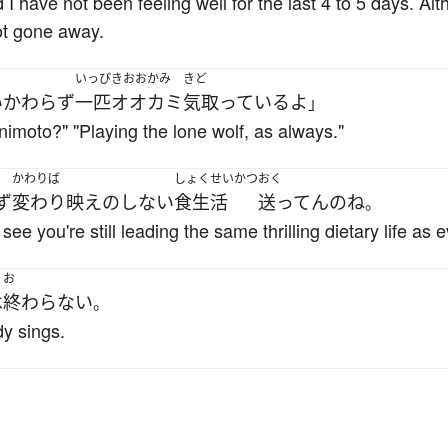
I have not been feeling well for the last 4 to 5 days. Al
ot gone away.
いっぴきおおかみ
きど
いかわらず
一匹オオカミ
気取っている
よ
」
animoto?" "Playing the lone wolf, as always."
かわりば
しょくせいかつ
おく
ず
変わり映え
の
しない
食生活
送ってん
の
ね
。
e you're still leading the same thrilling dietary life as e
お
は
終わらない
。
dy sings.