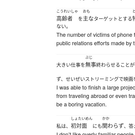
こうれいしゃ
おも
高齢者
主な
を
ターゲットとする
ない。
The number of victims of phone f
public relations efforts made by 
ぶじ
無事
大きい仕事を
終わらせることが
ず、せいぜいストリーミングで映画
I was able to finish a large proj
from traveling abroad or even tra
be a boring vacation.
しょたいめん
かか
初対面
関わらず
私は、
にも
、答
I don’t like overly familiar peop