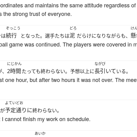
bordinates and maintains the same attitude regardless of
s the strong trust of everyone.
ぞっこう
どろ
け
続行
泥
懸
合は
となった。選手たちは
だらけになりながらも、
ball game was continued. The players were covered in m
にじかん
ながび
2時間
長引いて
が、
たっても終わらない。予想以上に
いる。
t one hour, but after two hours it was not over. The me
よていどお
予定通りに
事が
終わらない。
ut I cannot finish my work on schedule.
あいか