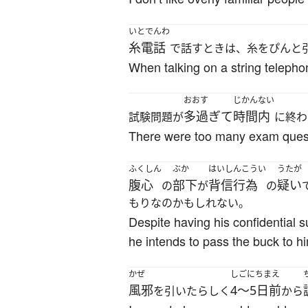
いとでんわ
糸電話
で話すときは、糸をぴんと
When talking on a string telephon
おおす
じかんない
多過ぎて
時間内
試験問題が
に終わ
There were too many exam questio
ふくしん
ぶか
はいしんこうい
うたが
腹心
部下
背信行為
疑い
の
が
の
もりなのかもしれない。
Despite having his confidential
he intends to pass the buck to h
かぜ
しごにちまえ
風邪
4〜5日前
を引いたらしく
から