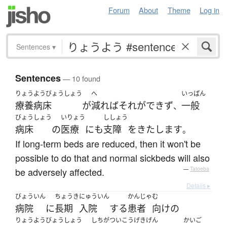
Forum
About
Theme
Log in
Sentences
▾
Sentences
— 10 found
りょうようびょうしょう
へ
いっぱん
療養病床
が
減れば
それ
が
できず
一般
、
びょうしょう
いりょう
ししょう
病床
の
医療
に
も
支障
を
きたします
。
If long-term beds are reduced, then it won't be
possible to do that and normal sickbeds will also
be adversely affected.
—
Tatoeba
Details ▸
びょういん
ちょうき
にゅういん
かんじゃ
む
病院
に
長期
入院
する
患者
向け
の
りょうようびょうしょう
しちがつ
いこう
げきげん
かいご