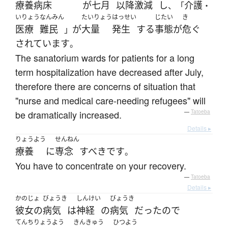
療養病床
が
七月
以降
激減
し
介護
、「
・
いりょう
なんみん
たいりょう
はっせい
じたい
き
医療
難民
が
大量
発生
する
事態
が
危ぐ
」
されています
。
The sanatorium wards for patients for a long
term hospitalization have decreased after July,
therefore there are concerns of situation that
"nurse and medical care-needing refugees" will
be dramatically increased.
—
Tatoeba
Details ▸
りょうよう
せんねん
療養
に
専念
すべき
です
。
You have to concentrate on your recovery.
—
Tatoeba
Details ▸
かのじょ
びょうき
しんけい
びょうき
彼女の
病気
は
神経
の
病気
だった
ので
てんちりょうよう
きんきゅう
ひつよう