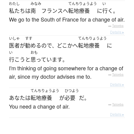
わたし
みなみ
てんちりょうよう
い
私たち
は
南
フランス
へ
転地療養
に
行く
。
We go to the South of France for a change of air.
—
Tatoeba
Details ▸
いしゃ
すす
てんちりょうよう
医者
が
勧める
ので
どこか
へ
転地療養
に
、
い
おも
行こう
と
思っています
。
I'm thinking of going somewhere for a change of
air, since my doctor advises me to.
—
Tatoeba
Details ▸
てんちりょうよう
ひつよう
あなた
は
転地療養
が
必要
だ
。
You need a change of air.
—
Tatoeba
Details ▸