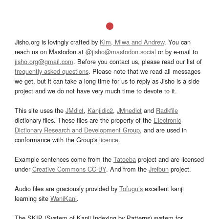
Jisho.org is lovingly crafted by
Kim, Miwa and Andrew
. You can
reach us on Mastodon at
@jisho@mastodon.social
or by e-mail to
jisho.org@gmail.com
. Before you contact us, please read our list of
frequently asked questions
. Please note that we read all messages
we get, but it can take a long time for us to reply as Jisho is a side
project and we do not have very much time to devote to it.
This site uses the
JMdict
,
Kanjidic2
,
JMnedict
and
Radkfile
dictionary files. These files are the property of the
Electronic
Dictionary Research and Development Group
, and are used in
conformance with the Group's
licence
.
Example sentences come from the
Tatoeba
project and are licensed
under
Creative Commons CC-BY
. And from the
Jreibun
project.
Audio files are graciously provided by
Tofugu’s
excellent kanji
learning site
WaniKani
.
The SKIP (System of Kanji Indexing by Patterns) system for