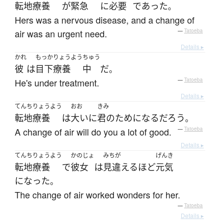
転地療養
が
緊急
に
必要
であった
。
Hers was a nervous disease, and a change of
air was an urgent need.
—
Tatoeba
Details ▸
かれ
もっか
りょうよう
ちゅう
彼
は
目下
療養
中
だ
。
He's under treatment.
—
Tatoeba
Details ▸
てんちりょうよう
おお
きみ
転地療養
は
大いに
君の
ためになる
だろう
。
A change of air will do you a lot of good.
—
Tatoeba
Details ▸
てんちりょうよう
かのじょ
みちが
げんき
転地療養
で
彼女
は
見違える
ほど
元気
になった
。
The change of air worked wonders for her.
—
Tatoeba
Details ▸