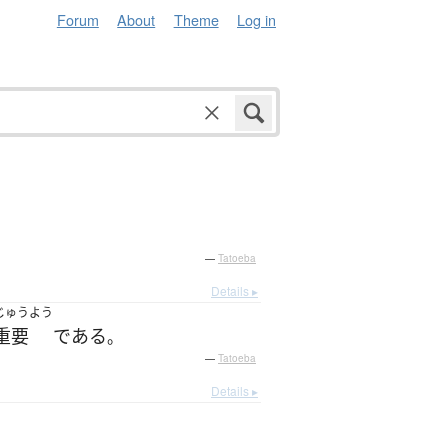
Forum
About
Theme
Log in
—
Tatoeba
Details ▸
じゅうよう
重要
である
。
—
Tatoeba
Details ▸