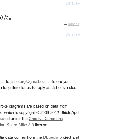
Details ▸
めた
。
—
Tatoeba
Details ▸
ail to
jisho.org@gmail.com
. Before you
 long time for us to reply as Jisho is a side
troke diagrams are based on data from
G
, which is copyright © 2009-2012 Ulrich Apel
leased under the
Creative Commons
tion-Share Alike 3.0
license.
dia data comes from the
DBpedia
project and