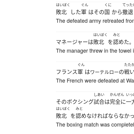
はいぼく
ぐん
くに
てった
敗北
した
軍
は
その
国
から
撤退
The defeated army retreated from
はいぼく
みと
マネージャー
は
敗北
を
認めた
。
The manager threw in the towel 
ぐん
たた
フランス
軍
は
の
戦
ワーテルロー
The French were defeated at Wat
しあい
かんぜん
いっ
その
ボクシング
試合
は
完全に
一
はいぼく
みと
敗北
を
認め
なければならなか
The boxing match was completely