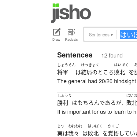
Sentences
▾
Draw
Radicals
Sentences
— 12 found
しょうぐん
けっきょく
はいぼく
将軍
は
結局のところ
敗北
を
The general had 20/20 hindsight a
しょうり
はい
勝利
は
もちろん
である
が
敗
、
It is important for us to learn to
じつ
われわれ
はいぼく
かくご
実は
我々
は
敗北
を
覚悟
してい