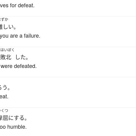
ves for defeat.
むずか
難しい
。
 you are a failure.
はいぼく
敗北
した
、
。
 were defeated.
ろう
。
eat.
ひくつ
卑屈
に
する
。
too humble.