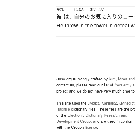
かれ
じぶん
おきにい
彼
は
自分
の
お気に入り
の
コー
、
He threw in the towel in defeat w
Jisho.org is lovingly crafted by
Kim, Miwa and
contact us, please read our list of
frequently 
project and we do not have very much time to 
This site uses the
JMdict
,
Kanjidic2
,
JMnedict
Radkfile
dictionary files. These files are the pr
of the
Electronic Dictionary Research and
Development Group
, and are used in confor
with the Group's
licence
.