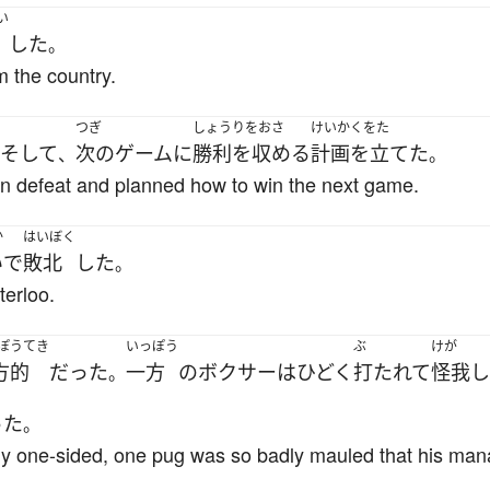
い
した
。
 the country.
つぎ
しょうりをおさ
けいかくをた
そして
次の
ゲーム
に
勝利を収める
計画を立てた
、
。
in defeat and planned how to win the next game.
か
はいぼく
い
で
敗北
した
。
erloo.
ぽうてき
いっぽう
ぶ
けが
方的
だった
一方
の
ボクサー
は
ひどく
打たれて
怪我
し
。
った
。
 one-sided, one pug was so badly mauled that his mana