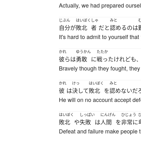
Actually, we had prepared oursel
じぶん
はいぼく
しゃ
みと
自分
が
敗北
者
だ
と
認める
の
は
It's hard to admit to yourself that
かれ
ゆうかん
たたか
彼ら
は
勇敢
に
戦った
けれども
Bravely though they fought, they
かれ
けっ
はいぼく
みと
彼
は
決して
敗北
を
認めない
だ
He will on no account accept def
はいぼく
しっぱい
にんげん
ひじょう
敗北
や
失敗
は
人間
を
非常に
Defeat and failure make people 