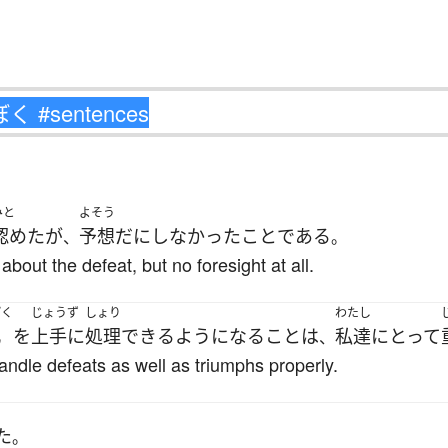
みと
よそう
認めた
が
予想
だに
しなかった
こと
である
、
。
bout the defeat, but no foresight at all.
ぼく
じょうず
しょり
わたし
北
を
上手に
処理
できるようになる
こと
は
私達
にとって
、
 handle defeats as well as triumphs properly.
た
。