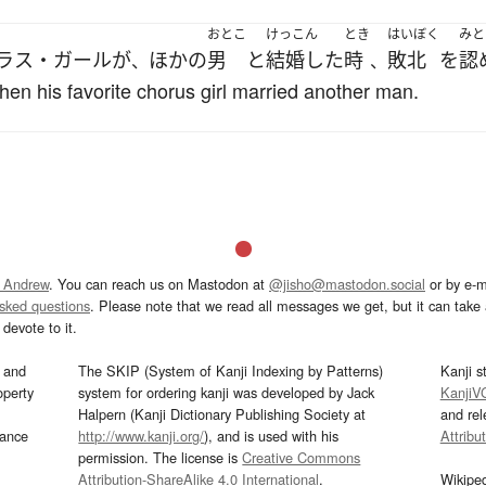
おとこ
けっこん
とき
はいぼく
みと
ラス・ガール
が
ほかの
男
と
結婚した
時
敗北
を
認
、
、
hen his favorite chorus girl married another man.
 Andrew
. You can reach us on Mastodon at
@jisho@mastodon.social
or by e-m
asked questions
. Please note that we read all messages we get, but it can take a
devote to it.
and
The SKIP (System of Kanji Indexing by Patterns)
Kanji s
operty
system for ordering kanji was developed by Jack
KanjiV
Halpern (Kanji Dictionary Publishing Society at
and re
mance
http://www.kanji.org/
), and is used with his
Attribu
permission. The license is
Creative Commons
Attribution-ShareAlike 4.0 International
.
Wikipe