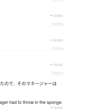
—
Tatoeba
Details ▸
—
Tatoeba
Details ▸
—
Tatoeba
Details ▸
た
ので
その
マネージャー
は
、
ger had to throw in the sponge.
—
Tatoeba