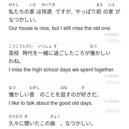
わたし
いえ
かいてき
まえ
いえ
私たち
の
家
は
快適
です
が
やっぱり
前
の
家
が
、
なつかしい
。
Our house is nice, but I still miss the old one.
—
Tatoeba
Details ▸
こうこう
じだい
いっしょ
す
なつ
高校
時代
を
一緒に
過ごした
ころ
が
懐かしい
わね
。
I miss the high school days we spent together.
—
Tatoeba
Details ▸
なつ
むかし
はな
す
懐かしい
昔
の
こと
を
話す
の
が
好き
だ
。
I like to talk about the good old days.
—
Tatoeba
Details ▸
ひさびさ
き
きょく
久々に
聞いた
この
曲
なつかしい
。
。