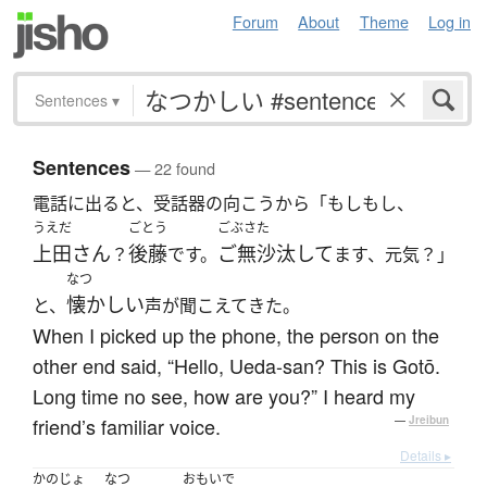
Forum
About
Theme
Log in
Sentences
▾
Sentences
— 22 found
電話に出ると、受話器の向こうから「もしもし、
うえだ
ごとう
ごぶさた
上田さん
後藤
ご無沙汰して
？
です。
ます、元気？」
なつ
懐かしい
と、
声が聞こえてきた。
When I picked up the phone, the person on the
other end said, “Hello, Ueda-san? This is Gotō.
Long time no see, how are you?” I heard my
friend’s familiar voice.
—
Jreibun
Details ▸
かのじょ
なつ
おもいで