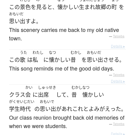
この
景色
を
見る
と
懐かしい
生まれ故郷
の
町
を
、
おもいだ
思い出す
よ
。
This scenery carries me back to my old native
town.
—
Tatoeba
Details ▸
うた
わたし
なつ
むかし
おもいだ
この
歌
は
私
に
懐かしい
昔
を
思い出させる
。
This song reminds me of the good old days.
—
Tatoeba
Details ▸
かい
しゅっせき
むかし
なつ
クラス
会
に
出席
して
昔
懐かしい
、
がくせいじだい
おもいで
学生時代
の
思い出
が
あれこれ
と
よみがえった
。
Our class reunion brought back old memories of
when we were students.
—
Tatoeba
Details ▸