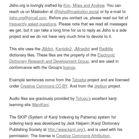
Jisho.org is lovingly crafted by
Kim, Miwa and Andrew
. You can
reach us on Mastodon at
@jisho@mastodon.social
or by e-mail to
jisho.org@gmail.com
. Before you contact us, please read our list of
frequently asked questions
. Please note that we read all messages
we get, but it can take a long time for us to reply as Jisho is a side
project and we do not have very much time to devote to it.
This site uses the
JMdict
,
Kanjidic2
,
JMnedict
and
Radkfile
dictionary files. These files are the property of the
Electronic
Dictionary Research and Development Group
, and are used in
conformance with the Group's
licence
.
Example sentences come from the
Tatoeba
project and are licensed
under
Creative Commons CC-BY
. And from the
Jreibun
project.
Audio files are graciously provided by
Tofugu’s
excellent kanji
learning site
WaniKani
.
The SKIP (System of Kanji Indexing by Patterns) system for
ordering kanji was developed by Jack Halpern (Kanji Dictionary
Publishing Society at
http://www.kanji.org/
), and is used with his
permission. The license is
Creative Commons Attribution-