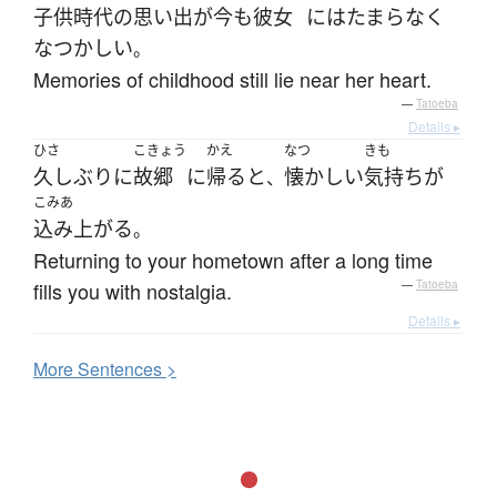
子供時代
の
思い出
が
今も
彼女
には
たまらなく
なつかしい
。
Memories of childhood still lie near her heart.
—
Tatoeba
Details ▸
ひさ
こきょう
かえ
なつ
きも
久しぶりに
故郷
に
帰る
と
懐かしい
気持ち
が
、
こみあ
込み上がる
。
Returning to your hometown after a long time
fills you with nostalgia.
—
Tatoeba
Details ▸
More
S
entences >