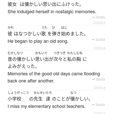
彼女
は
懐かしい
思い出
に
ふけった
。
She indulged herself in nostalgic memories.
—
Tatoeba
Details ▸
かれ
うた
ひ
はじ
彼
は
なつかしい
歌
を
弾き
始めました
。
He began to play an old song.
—
Tatoeba
Details ▸
むかし
なつ
おもいで
つぎつぎ
わたし
むね
昔の
懐かしい
思い出
が
次々と
私の
胸
に
よみがえった
。
Memories of the good old days came flooding
back one after another.
—
Tatoeba
Details ▸
しょうがっこう
せんせい
たち
なつ
小学校
の
先生
達
の
こと
が
懐かしい
。
I miss my elementary school teachers.
—
Tatoeba
Details ▸