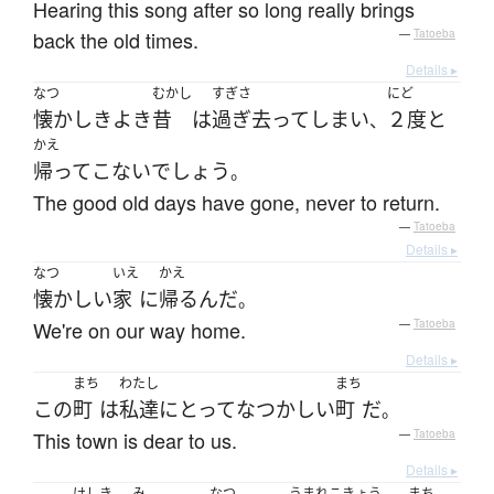
Hearing this song after so long really brings
back the old times.
—
Tatoeba
Details ▸
なつ
むかし
すぎさ
にど
懐かしき
よき
昔
は
過ぎ去って
しまい
２度と
、
かえ
帰ってこない
でしょう
。
The good old days have gone, never to return.
—
Tatoeba
Details ▸
なつ
いえ
かえ
懐かしい
家
に
帰る
んだ
。
We're on our way home.
—
Tatoeba
Details ▸
まち
わたし
まち
この
町
は
私達
にとって
なつかしい
町
だ
。
This town is dear to us.
—
Tatoeba
Details ▸
けしき
み
なつ
うまれこきょう
まち