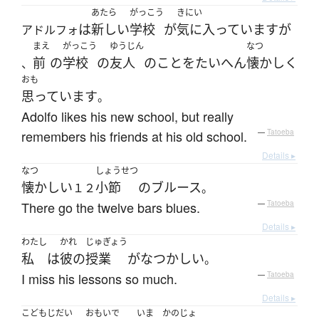
あたら
がっこう
きにい
は
新しい
学校
が
気に入っています
が
アドルフォ
まえ
がっこう
ゆうじん
なつ
前
の
学校
の
友人
の
こと
を
たいへん
懐かしく
、
おも
思っています
。
Adolfo likes his new school, but really
remembers his friends at his old school.
—
Tatoeba
Details ▸
なつ
しょうせつ
懐かしい
小節
の
ブルース
１２
。
There go the twelve bars blues.
—
Tatoeba
Details ▸
わたし
かれ
じゅぎょう
私
は
彼の
授業
が
なつかしい
。
I miss his lessons so much.
—
Tatoeba
Details ▸
こどもじだい
おもいで
いま
かのじょ