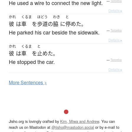
He used a wire to connect the new light.
—
Tatoeba
Details ▸
かれ
くるま
ほどう
わき
と
彼
は
車
を
歩道
の
脇
に
停めた
。
He parked his car beside the sidewalk.
—
Tatoeba
Details ▸
かれ
くるま
と
彼
は
車
を
止めた
。
He stopped the car.
—
Tatoeba
Details ▸
More
S
entences >
Jisho.org is lovingly crafted by
Kim, Miwa and Andrew
. You can
reach us on Mastodon at
@jisho@mastodon.social
or by e-mail to