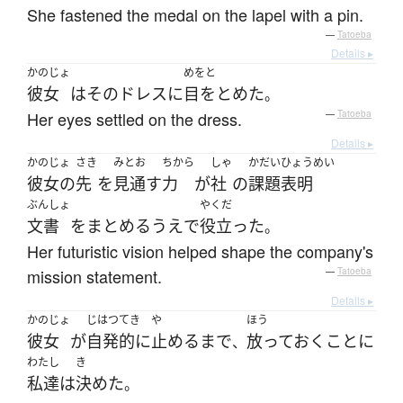
She fastened the medal on the lapel with a pin.
—
Tatoeba
Details ▸
かのじょ
めをと
彼女
は
その
ドレス
に
目をとめた
。
Her eyes settled on the dress.
—
Tatoeba
Details ▸
かのじょ
さき
みとお
ちから
しゃ
かだい
ひょうめい
彼女の
先
を
見通す
力
が
社
の
課題
表明
ぶんしょ
やくだ
文書
を
まとめる
うえ
で
役立った
。
Her futuristic vision helped shape the company's
mission statement.
—
Tatoeba
Details ▸
かのじょ
じはつてき
や
ほう
彼女
が
自発的に
止める
まで
放っておく
こと
に
、
わたし
き
私達
は
決めた
。