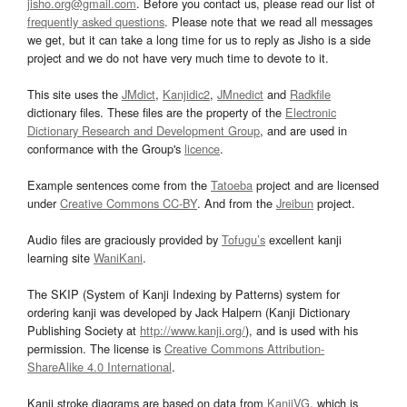
jisho.org@gmail.com
. Before you contact us, please read our list of
frequently asked questions
. Please note that we read all messages
we get, but it can take a long time for us to reply as Jisho is a side
project and we do not have very much time to devote to it.
This site uses the
JMdict
,
Kanjidic2
,
JMnedict
and
Radkfile
dictionary files. These files are the property of the
Electronic
Dictionary Research and Development Group
, and are used in
conformance with the Group's
licence
.
Example sentences come from the
Tatoeba
project and are licensed
under
Creative Commons CC-BY
. And from the
Jreibun
project.
Audio files are graciously provided by
Tofugu’s
excellent kanji
learning site
WaniKani
.
The SKIP (System of Kanji Indexing by Patterns) system for
ordering kanji was developed by Jack Halpern (Kanji Dictionary
Publishing Society at
http://www.kanji.org/
), and is used with his
permission. The license is
Creative Commons Attribution-
ShareAlike 4.0 International
.
Kanji stroke diagrams are based on data from
KanjiVG
, which is