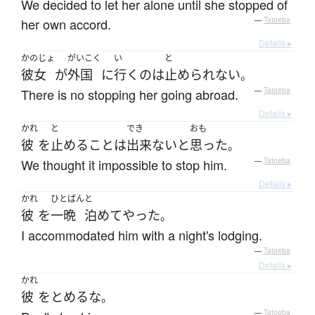
We decided to let her alone until she stopped of
her own accord.
—
Tatoeba
Details ▸
かのじょ
がいこく
い
と
彼女
が
外国
に
行く
の
は
止められない
。
There is no stopping her going abroad.
—
Tatoeba
Details ▸
かれ
と
でき
おも
彼
を
止める
こと
は
出来ない
と
思った
。
We thought it impossible to stop him.
—
Tatoeba
Details ▸
かれ
ひとばん
と
彼
を
一晩
泊めて
やった
。
I accommodated him with a night's lodging.
—
Tatoeba
Details ▸
かれ
彼
を
とめる
な
。
—
Tatoeba