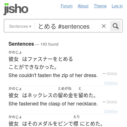
Forum
About
Theme
Log in
Sentences
▾
Sentences
— 193 found
かのじょ
彼女
は
ファスナー
を
とめる
ことができなかった
。
She couldn't fasten the zip of her dress.
—
Tatoeba
Details ▸
かのじょ
とめがね
と
彼女
は
ネックレス
の
留め金
を
留めた
。
She fastened the clasp of her necklace.
—
Tatoeba
Details ▸
かのじょ
えり
彼女
は
その
メダル
を
ピン
で
襟
に
とめた
。