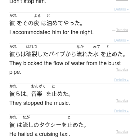
Don't stop him.
Details ▸
かれ
よる
と
彼
を
その
夜
は
泊めて
やった
。
I accommodated him for the night.
—
Tatoeba
Details ▸
かれ
はれつ
なが
みず
と
彼ら
は
破裂
した
パイプ
から
流れた
水
を
止めた
。
They blocked the flow of water from the burst
pipe.
—
Tatoeba
Details ▸
かれ
おんがく
と
彼ら
は
音楽
を
止めた
、
。
They stopped the music.
—
Tatoeba
Details ▸
かれ
なが
と
彼
は
流しの
タクシー
を
止めた
。
He hailed a cruising taxi.
—
Tatoeba