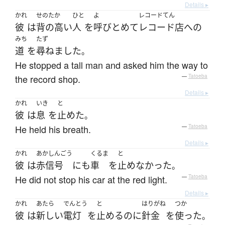
Details ▸
かれ
せのたか
ひと
よ
レコードてん
彼
は
背の高い
人
を
呼び
とめて
レコード店
へ
の
みち
たず
道
を
尋ねました
。
He stopped a tall man and asked him the way to
the record shop.
—
Tatoeba
Details ▸
かれ
いき
と
彼
は
息
を
止めた
。
He held his breath.
—
Tatoeba
Details ▸
かれ
あかしんごう
くるま
と
彼
は
赤信号
にも
車
を
止めなかった
。
He did not stop his car at the red light.
—
Tatoeba
Details ▸
かれ
あたら
でんとう
と
はりがね
つか
彼
は
新しい
電灯
を
止める
のに
針金
を
使った
。