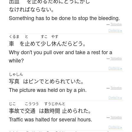
出血
を
止める
ために
どうにか
し
なければならない
。
Something has to be done to stop the bleeding.
—
Tatoeba
Details ▸
くるま
と
すこ
やす
車
を
止めて
少し
休んだら
どう
。
Why don't you pull over and take a rest for a
while?
—
Tatoeba
Details ▸
しゃしん
写真
は
ピン
で
とめられていた
。
The picture was held on by a pin.
—
Tatoeba
Details ▸
じこ
こうつう
すうじかん
と
事故
で
交通
は
数時間
止められた
。
Traffic was halted for several hours.
—
Tatoeba
Details ▸