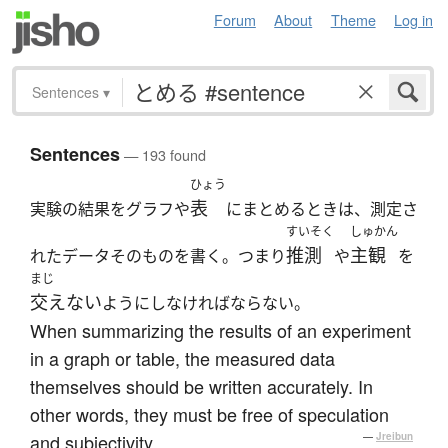
Forum
About
Theme
Log in
Sentences
▾
Sentences
— 193 found
ひょう
表
実験の結果をグラフや
にまとめるときは、測定さ
すいそく
しゅかん
推測
主観
れたデータそのものを書く。つまり
や
を
まじ
交えない
ようにしなければならない。
When summarizing the results of an experiment
in a graph or table, the measured data
themselves should be written accurately. In
other words, they must be free of speculation
and subjectivity.
—
Jreibun