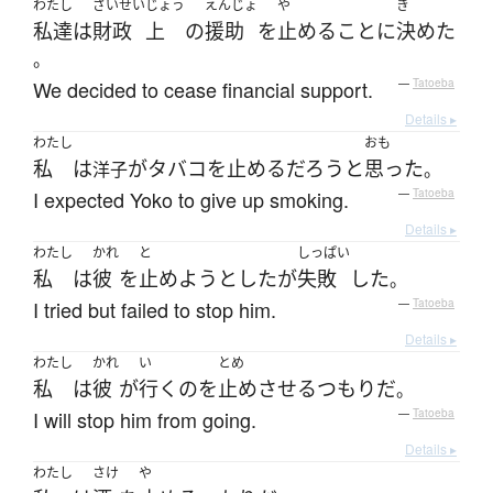
わたし
ざいせい
じょう
えんじょ
や
き
私達
は
財政
上
の
援助
を
止める
こと
に
決めた
。
We decided to cease financial support.
—
Tatoeba
Details ▸
わたし
おも
私
は
が
タバコを止める
だろう
と
思った
洋子
。
I expected Yoko to give up smoking.
—
Tatoeba
Details ▸
わたし
かれ
と
しっぱい
私
は
彼
を
止めよう
とした
が
失敗
した
。
I tried but failed to stop him.
—
Tatoeba
Details ▸
わたし
かれ
い
とめ
私
は
彼
が
行く
の
を
止めさせる
つもり
だ
。
I will stop him from going.
—
Tatoeba
Details ▸
わたし
さけ
や