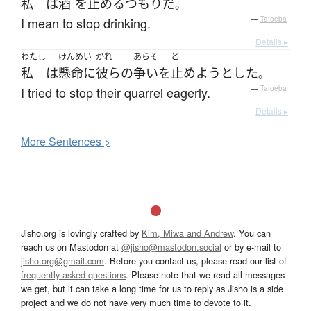
私
は
酒
を
止める
つもり
だ
。
I mean to stop drinking.
—
Tatoeba
Details ▸
わたし
けんめい
かれ
あらそ
と
私
は
懸命に
彼らの
争い
を
止めよう
とした
。
I tried to stop their quarrel eagerly.
—
Tatoeba
Details ▸
More
S
entences >
Jisho.org is lovingly crafted by
Kim, Miwa and Andrew
. You can
reach us on Mastodon at
@jisho@mastodon.social
or by e-mail to
jisho.org@gmail.com
. Before you contact us, please read our list of
frequently asked questions
. Please note that we read all messages
we get, but it can take a long time for us to reply as Jisho is a side
project and we do not have very much time to devote to it.