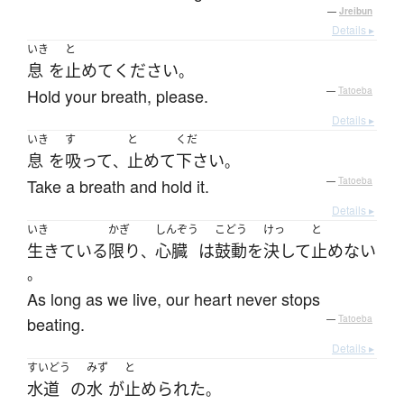
—
Jreibun
Details ▸
いき
と
息
を
止めて
ください
。
Hold your breath, please.
—
Tatoeba
Details ▸
いき
す
と
くだ
息
を
吸って
止めて
下さい
、
。
Take a breath and hold it.
—
Tatoeba
Details ▸
いき
かぎ
しんぞう
こどう
けっ
と
生きている
限り
心臓
は
鼓動
を
決して
止めない
、
。
As long as we live, our heart never stops
beating.
—
Tatoeba
Details ▸
すいどう
みず
と
水道
の
水
が
止められた
。