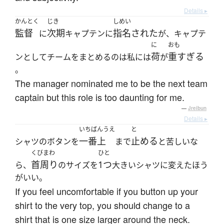
Details ▸
かんとく
じき
しめい
監督
次期
指名された
に
キャプテンに
が、キャプテ
に
おも
荷
重すぎる
ンとしてチームをまとめるのは私には
が
。
The manager nominated me to be the next team
captain but this role is too daunting for me.
—
Jreibun
Details ▸
いちばんうえ
と
一番上
止める
シャツのボタンを
まで
と苦しいな
くびまわ
ひと
首周り
1つ
ら、
のサイズを
大きいシャツに変えたほう
がいい。
If you feel uncomfortable if you button up your
shirt to the very top, you should change to a
shirt that is one size larger around the neck.