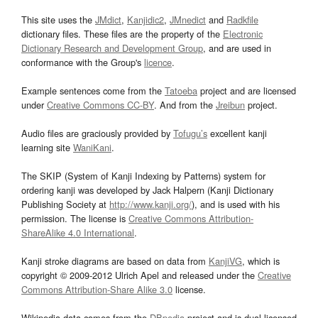
This site uses the
JMdict
,
Kanjidic2
,
JMnedict
and
Radkfile
dictionary files. These files are the property of the
Electronic
Dictionary Research and Development Group
, and are used in
conformance with the Group's
licence
.
Example sentences come from the
Tatoeba
project and are licensed
under
Creative Commons CC-BY
. And from the
Jreibun
project.
Audio files are graciously provided by
Tofugu’s
excellent kanji
learning site
WaniKani
.
The SKIP (System of Kanji Indexing by Patterns) system for
ordering kanji was developed by Jack Halpern (Kanji Dictionary
Publishing Society at
http://www.kanji.org/
), and is used with his
permission. The license is
Creative Commons Attribution-
ShareAlike 4.0 International
.
Kanji stroke diagrams are based on data from
KanjiVG
, which is
copyright © 2009-2012 Ulrich Apel and released under the
Creative
Commons Attribution-Share Alike 3.0
license.
Wikipedia data comes from the
DBpedia
project and is dual licensed