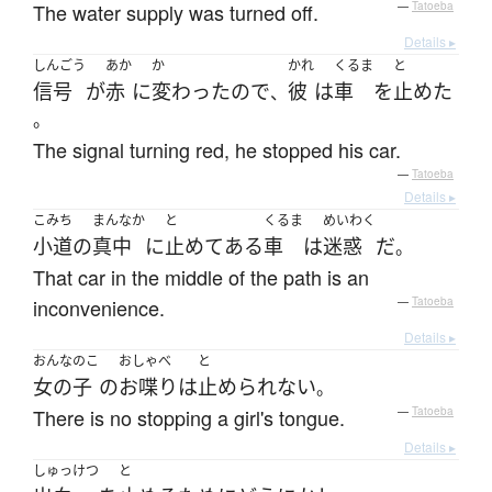
The water supply was turned off.
—
Tatoeba
Details ▸
しんごう
あか
か
かれ
くるま
と
信号
が
赤
に
変わった
ので
彼
は
車
を
止めた
、
。
The signal turning red, he stopped his car.
—
Tatoeba
Details ▸
こみち
まんなか
と
くるま
めいわく
小道
の
真中
に
止めて
ある
車
は
迷惑
だ
。
That car in the middle of the path is an
inconvenience.
—
Tatoeba
Details ▸
おんなのこ
おしゃべ
と
女の子
の
お喋り
は
止められない
。
There is no stopping a girl's tongue.
—
Tatoeba
Details ▸
しゅっけつ
と