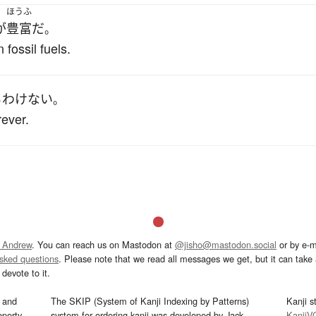
ほうふ
が
豊富
だ
。
 fossil fuels.
る
わけない
。
rever.
 Andrew
. You can reach us on Mastodon at
@jisho@mastodon.social
or by e-m
asked questions
. Please note that we read all messages we get, but it can take a
devote to it.
and
The SKIP (System of Kanji Indexing by Patterns)
Kanji s
operty
system for ordering kanji was developed by Jack
KanjiV