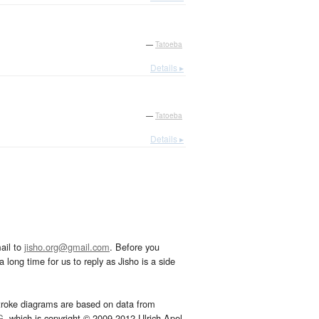
—
Tatoeba
Details ▸
—
Tatoeba
Details ▸
ail to
jisho.org@gmail.com
. Before you
 long time for us to reply as Jisho is a side
troke diagrams are based on data from
G
, which is copyright © 2009-2012 Ulrich Apel