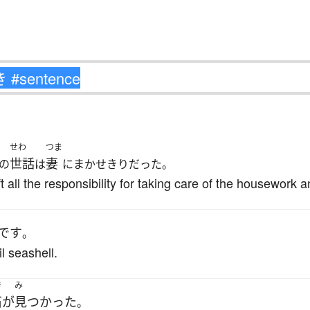
せわ
つま
世話
妻
の
は
にまかせきりだった。
 all the responsibility for taking care of the housework a
です
。
l seashell.
き
み
石
が
見つかった
。