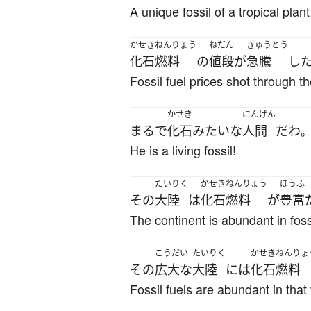
A unique fossil of a tropical plan
かせきねんりょう
ねだん
きゅうとう
化石燃料
の
値段
が
急騰
し
Fossil fuel prices shot through th
かせき
にんげん
まるで
化石
みたいな
人間
だ
わ
He is a living fossil!
たいりく
かせきねんりょう
ほうふ
その
大陸
は
化石燃料
が
豊富
The continent is abundant in fossi
こうだい
たいりく
かせきねんりょ
その
広大な
大陸
には
化石燃料
Fossil fuels are abundant in that 