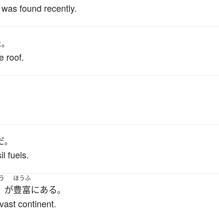
t was found recently.
た
。
e roof.
。
だ
。
l fuels.
う
ほうふ
が
豊富に
ある
。
vast continent.