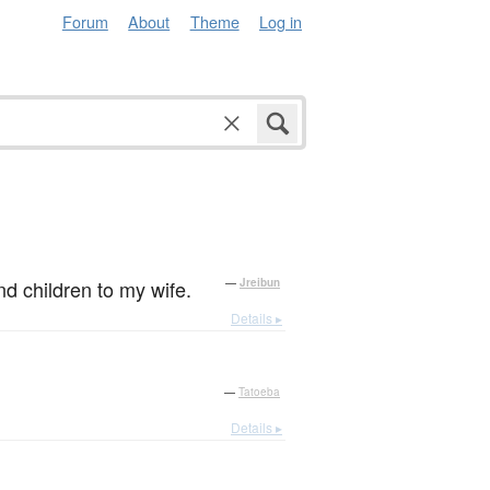
Forum
About
Theme
Log in
nd children to my wife.
—
Jreibun
Details ▸
—
Tatoeba
Details ▸