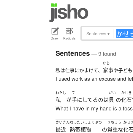
Sentences
▾
Draw
Radicals
Sentences
— 9 found
かじ
家事
私は仕事にかまけて、
や子ども
I used work as an excuse and left
わたし
て
かい
かせき
私
が
手にしてる
の
は
貝
の
化石
What I have in my hand is a fossi
さいきん
ねったいしょくぶつ
きちょう
かせ
最近
熱帯植物
の
貴重な
化