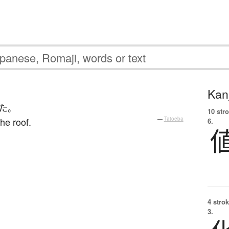
Kanj
た
。
10 str
the roof.
—
Tatoeba
6.
4 strok
3.