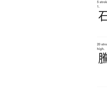
5 strok
1.
20 str
high.