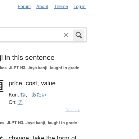
Forum
About
Theme
Log in
i in this sentence
okes.
JLPT N3. Jōyō kanji, taught in grade
値
price,
cost,
value
Kun:
ね
、
あたい
On:
チ
Details ▸
es.
JLPT N3. Jōyō kanji, taught in grade
change,
take the form of,