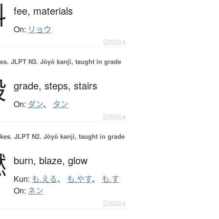
料
fee,
materials
On:
リョウ
Details ▸
es.
JLPT N3. Jōyō kanji, taught in grade
段
grade,
steps,
stairs
On:
ダン
、
タン
Details ▸
okes.
JLPT N2. Jōyō kanji, taught in grade
燃
burn,
blaze,
glow
Kun:
も.える
、
も.やす
、
も.す
On:
ネン
Details ▸