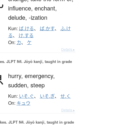
化
influence,
enchant,
delude,
-ization
Kun:
ば.ける
、
ば.かす
、
ふ.け
る
、
け.する
On:
カ
、
ケ
Details ▸
es.
JLPT N4. Jōyō kanji, taught in grade
急
hurry,
emergency,
sudden,
steep
Kun:
いそ.ぐ
、
いそ.ぎ
、
せ.く
On:
キュウ
Details ▸
okes.
JLPT N4. Jōyō kanji, taught in grade