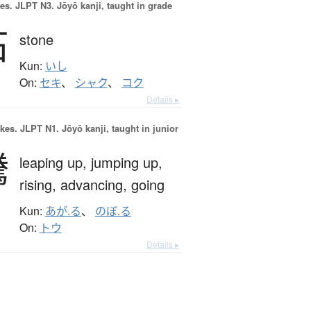
es.
JLPT N3. Jōyō kanji, taught in grade
石
stone
Kun:
いし
On:
セキ
、
シャク
、
コク
Details ▸
okes.
JLPT N1. Jōyō kanji, taught in junior
騰
leaping up,
jumping up,
rising,
advancing,
going
Kun:
あが.る
、
のぼ.る
On:
トウ
Details ▸