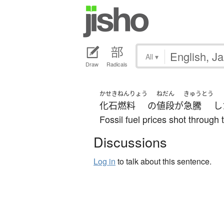
All
▾
Draw
Radicals
かせきねんりょう
ねだん
きゅうとう
化石燃料
の
値段
が
急騰
し
Fossil fuel prices shot through 
Discussions
Log in
to talk about this sentence.