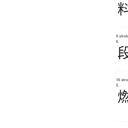
9 strok
6.
16 str
5.