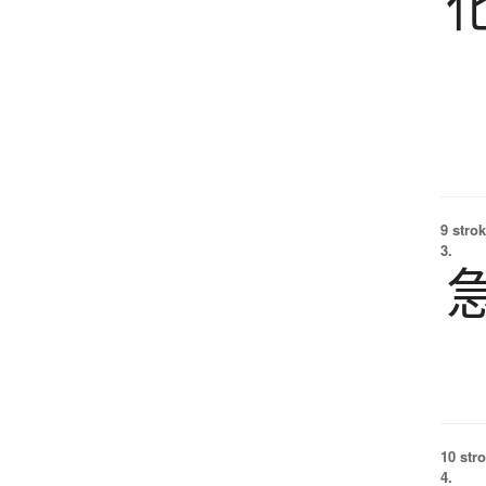
9 strok
3.
10 str
4.