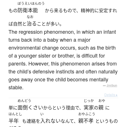
ぼうえいほんのう
防衛本能
もの
から来るもので、精神的に安定すれ
なお
治る
ば自然と
ことが多い。
The regression phenomenon, in which an infant
turns back into a baby when a major
environmental change occurs, such as the birth
of a younger sister or brother, is difficult for
parents. However, this phenomenon arises from
the child’s defensive instincts and often naturally
goes away once the child becomes mentally
stable.
—
Jreibun
Details ▸
めんどう
じっか
おや
面倒くさい
実家
親
単に
からという理由で、
の
に
はんとし
い
おやふこう
半年
入れない
親不孝
も連絡を
なんて、
というもの