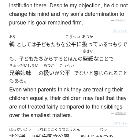
institution there. Despite my objection, he did not
change his mind and my son’s determination to
pursue his goal remained firm.
—
Jreibun
Details ▸
おや
こうへい
あつか
親
公平に
扱って
としては子どもたちを
いるつもりで
ささい
些細な
も、子どもたちからするとほんの
ことで
きょうだいしまい
あつか
こうへい
兄弟姉妹
扱い
公平
の
が
でないと感じられること
もある。
Even when parents think they are treating their
children equally, their children may feel that they
are not treated fairly compared to their siblings
over the smallest matters.
—
Jreibun
Details ▸
ほっかいどう
しれとここくりつこうえん
むっ
北海道
知床国立公園
6つ