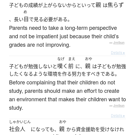
親
焦らず
子どもの成績が上がらないからといって
は
め
目
、長い
で見る必要がある。
Parents need to take a long-term perspective
and not be impatient just because their child’s
grades are not improving.
—
Jreibun
Details ▸
なげ
まえ
おや
嘆く
前
親
子どもが勉強しないと
に、
は子どもが勉強
したくなるような環境を作る努力をすべきである。
Before complaining that their children do not
study, parents should make an effort to create
an environment that makes their children want to
study.
—
Jreibun
Details ▸
しゃかいじん
おや
社会人
親
になっても、
から資金援助を受けなけれ