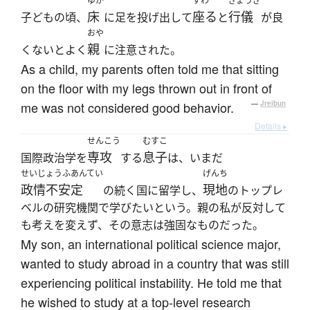
ゆか
すわ
ぎょうぎ
床
座る
行儀
子どもの頃、
に足を投げ出して
と
が良
おや
親
くないとよく
に注意された。
As a child, my parents often told me that sitting
on the floor with my legs thrown out in front of
me was not considered good behavior.
—
Jreibun
Details ▸
せんこう
むすこ
専攻
息子
国際政治学を
する
は、いまだ
せいじょうふあんてい
げんち
政情不安定
現地
の続く国に留学し、
のトップレ
ベルの研究機関で学びたいという。親の私が反対して
も考えを変えず、その意志は強固なものだった。
My son, an international political science major,
wanted to study abroad in a country that was still
experiencing political instability. He told me that
he wished to study at a top-level research