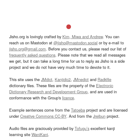
Jisho.org is lovingly crafted by
Kim, Miwa and Andrew
. You can
reach us on Mastodon at
@jisho@mastodon.social
or by e-mail to
jisho.org@gmail.com
. Before you contact us, please read our list of
frequently asked questions
. Please note that we read all messages
we get, but it can take a long time for us to reply as Jisho is a side
project and we do not have very much time to devote to it.
This site uses the
JMdict
,
Kanjidic2
,
JMnedict
and
Radkfile
dictionary files. These files are the property of the
Electronic
Dictionary Research and Development Group
, and are used in
conformance with the Group's
licence
.
Example sentences come from the
Tatoeba
project and are licensed
under
Creative Commons CC-BY
. And from the
Jreibun
project.
Audio files are graciously provided by
Tofugu’s
excellent kanji
learning site
WaniKani
.