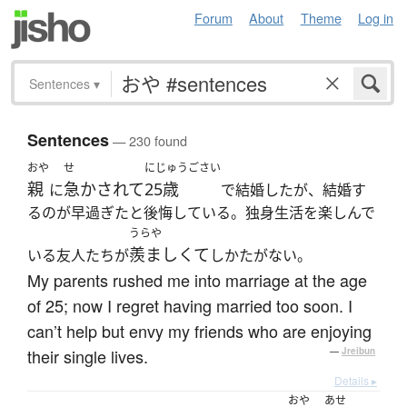
Forum
About
Theme
Log in
Sentences
▾
Sentences
— 230 found
おや
せ
にじゅうごさい
親
急かされて
25歳
に
で結婚したが、結婚す
るのが早過ぎたと後悔している。独身生活を楽しんで
うらや
羨ましくて
いる友人たちが
しかたがない。
My parents rushed me into marriage at the age
of 25; now I regret having married too soon. I
can’t help but envy my friends who are enjoying
their single lives.
—
Jreibun
Details ▸
おや
あせ