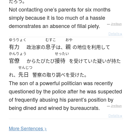
だろう。
Not contacting one’s parents for six months
simply because it is too much of a hassle
demonstrates an absence of filial piety.
—
Jreibun
Details ▸
ゆうりょく
むすこ
おや
有力
息子
親
政治家の
は、
の地位を利用して
かんりょう
せったい
官僚
接待
からたびたび
を受けていた疑いが持た
せんじつ
先日
れ、
警察の取り調べを受けた。
The son of a powerful politician was recently
questioned by the police after he was suspected
of frequently abusing his parent’s position by
being dined and wined by bureaucrats.
—
Jreibun
Details ▸
More
S
entences >