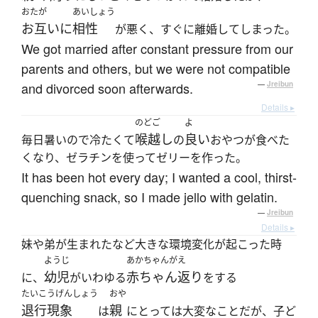
おたが
あいしょう
お互いに
相性
が悪く、すぐに離婚してしまった。
We got married after constant pressure from our
parents and others, but we were not compatible
and divorced soon afterwards.
—
Jreibun
Details ▸
のどご
よ
喉越し
良い
毎日暑いので冷たくて
の
おやつが食べた
くなり、ゼラチンを使ってゼリーを作った。
It has been hot every day; I wanted a cool, thirst-
quenching snack, so I made jello with gelatin.
—
Jreibun
Details ▸
妹や弟が生まれたなど大きな環境変化が起こった時
ようじ
あかちゃんがえ
幼児
赤ちゃん返り
に、
がいわゆる
をする
たいこうげんしょう
おや
退行現象
親
は
にとっては大変なことだが、子ど