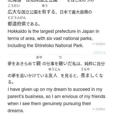
は
をはじめ
の
こうだい
ゆう
広大な
有する
国立公園を
、日本で最大面積の
とどうふけん
都道府県
である。
Hokkaido is the largest prefecture in Japan in
terms of area, with six vast national parks,
including the Shiretoko National Park.
—
Jreibun
Details ▸
おや
つ
親
継いだ
夢をあきらめて
の仕事を
私は、純粋に自分
ゆうじん
うらや
友人
羨ましく
の夢を追いかけている
を見ると、
な
る。
I have given up on my dream to succeed in my
parent’s business, so I am envious of my friends
when I see them genuinely pursuing their
dreams.
—
Jreibun