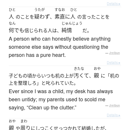
Details ▸
ひと
うたが
すなお
ひと
人
疑わず
素直に
人
のことを
、
の言ったことを
なん
じゅんじょう
何でも
純情
信じられる人は、
だ。
A person who can honestly believe anything
someone else says without questioning the
person has a pure heart.
—
Jreibun
Details ▸
きたな
おや
汚くて
親
子どもの頃からいつも机の上が
、
に「机の
上を整理しろ」と叱られていた。
Ever since I was a child, my desk has always
been untidy; my parents used to scold me
saying, “Clean up the clutter.”
—
Jreibun
Details ▸
おや
まわ
親
周り
や
にしつこくせっつかれて結婚したが、