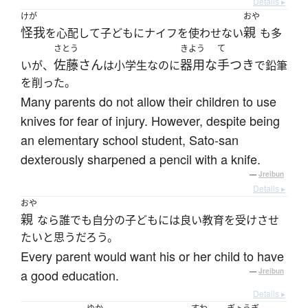
Details ▸
けが
おや
怪我
親
を心配して子どもにナイフを使わせない
も多
さとう
きよう
て
佐藤さん
器用な
手つき
いが、
は小学生なのに
で鉛筆
を削った。
Many parents do not allow their children to use
knives for fear of injury. However, despite being
an elementary school student, Sato-san
dexterously sharpened a pencil with a knife.
—
Jreibun
Details ▸
おや
親
なら誰でも自分の子どもには良い教育を受けさせ
たいと思うだろう。
Every parent would want his or her child to have
a good education.
—
Jreibun
Details ▸