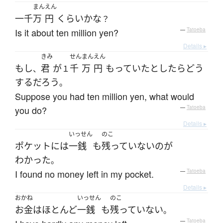
まん
えん
一千
万
円
くらい
かな
？
Is it about ten million yen?
—
Tatoeba
Details ▸
きみ
せん
まん
えん
もし
君
が
千
万
円
もっていた
としたら
どう
、
１
する
だろう
。
Suppose you had ten million yen, what would
you do?
—
Tatoeba
Details ▸
いっせん
のこ
ポケット
には
一銭
も
残っていない
の
が
わかった
。
I found no money left in my pocket.
—
Tatoeba
Details ▸
おかね
いっせん
のこ
お金
は
ほとんど
一銭
も
残っていない
。
—
Tatoeba