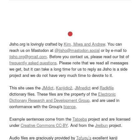
Jisho.org is lovingly crafted by
Kim, Miwa and Andrew
. You can
reach us on Mastodon at
@jisho@mastodon.social
or by e-mail to
jisho.org@gmail.com
. Before you contact us, please read our list of
frequently asked questions
. Please note that we read all messages
we get, but it can take a long time for us to reply as Jisho is a side
project and we do not have very much time to devote to it.
This site uses the
JMdict
,
Kanjidic2
,
JMnedict
and
Radkfile
dictionary files. These files are the property of the
Electronic
Dictionary Research and Development Group
, and are used in
conformance with the Group's
licence
.
Example sentences come from the
Tatoeba
project and are licensed
under
Creative Commons CC-BY
. And from the
Jreibun
project.
Audio files are graciously provided by
Tofugu’s
excellent kanji