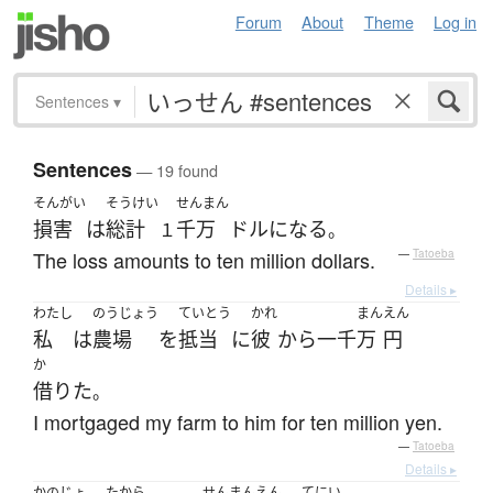
Forum
About
Theme
Log in
Sentences
▾
Sentences
— 19 found
そんがい
そうけい
せんまん
損害
は
総計
千万
ドル
になる
１
。
The loss amounts to ten million dollars.
—
Tatoeba
Details ▸
わたし
のうじょう
ていとう
かれ
まん
えん
私
は
農場
を
抵当
に
彼
から
一千
万
円
か
借りた
。
I mortgaged my farm to him for ten million yen.
—
Tatoeba
Details ▸
かのじょ
たから
せん
まん
えん
てにい