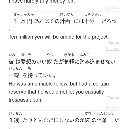
I have hardly any money left.
Details ▸
せん
まん
えん
けいかく
じゅうぶん
千
万
円
あれば
その
計画
には
十分
だろう
１
。
Ten million yen will be ample for the project.
—
Tatoeba
Details ▸
かれ
あいそ
やつ
きがる
ふみこ
彼
は
愛想
の
いい
奴
だ
が
気軽に
踏み込ませない
いっせん
も
一線
を
持っていた
。
He was an amiable fellow, but had a certain
reserve that he would not let you casually
trespass upon.
—
Tatoeba
Details ▸
いっせん
かれ
しんじょう
１銭
たりとも
むだにしない
の
が
彼
の
信条
だ
。