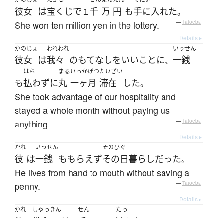
彼女
は
宝くじ
で
千
万
円
も
手に入れた
１
。
She won ten million yen in the lottery.
—
Tatoeba
Details ▸
かのじょ
われわれ
いっせん
彼女
は
我々
の
もてなし
を
いい
こと
に
一銭
、
はら
まる
いっかげつ
たいざい
も
払わず
に
丸
一ヶ月
滞在
した
。
She took advantage of our hospitality and
stayed a whole month without paying us
anything.
—
Tatoeba
Details ▸
かれ
いっせん
そのひぐ
彼
は
一銭
も
もらえず
その日暮らし
だった
。
He lives from hand to mouth without saving a
penny.
—
Tatoeba
Details ▸
かれ
しゃっきん
せん
たっ