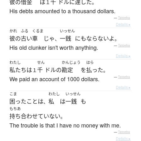
彼の
借金
は
千
ドル
に
達した
１
。
His debts amounted to a thousand dollars.
—
Tatoeba
Details ▸
かれ
ふる
くるま
いっせん
彼の
古い
車
じゃ
一銭
にも
ならない
よ
、
。
His old clunker isn't worth anything.
—
Tatoeba
Details ▸
わたし
せん
かんじょう
はら
私たち
は
千
ドル
の
勘定
を
払った
１
。
We paid an account of 1000 dollars.
—
Tatoeba
Details ▸
こま
わたし
いっせん
困った
こと
は
私
は
一銭
も
、
もちあ
持ち合わせていない
。
The trouble is that I have no money with me.
—
Tatoeba
Details ▸