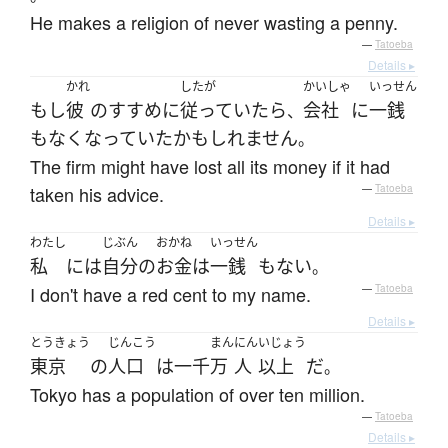
He makes a religion of never wasting a penny.
—
Tatoeba
Details ▸
かれ
したが
かいしゃ
いっせん
もし
彼
の
すすめ
に
従っていたら
会社
に
一銭
、
も
なくなっていた
かもしれません
。
The firm might have lost all its money if it had
taken his advice.
—
Tatoeba
Details ▸
わたし
じぶん
おかね
いっせん
私
には
自分
の
お金
は
一銭
も
ない
。
I don't have a red cent to my name.
—
Tatoeba
Details ▸
とうきょう
じんこう
まん
にん
いじょう
東京
の
人口
は
一千
万
人
以上
だ
。
Tokyo has a population of over ten million.
—
Tatoeba
Details ▸