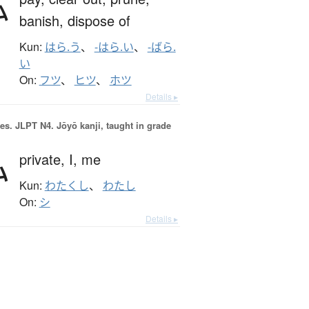
払
banish,
dispose of
Kun:
はら.う
、
-はら.い
、
-ばら.
い
On:
フツ
、
ヒツ
、
ホツ
Details ▸
es.
JLPT N4. Jōyō kanji, taught in grade
私
private,
I,
me
Kun:
わたくし
、
わたし
On:
シ
Details ▸