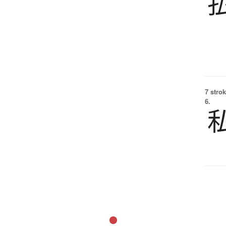
7 strok
6.