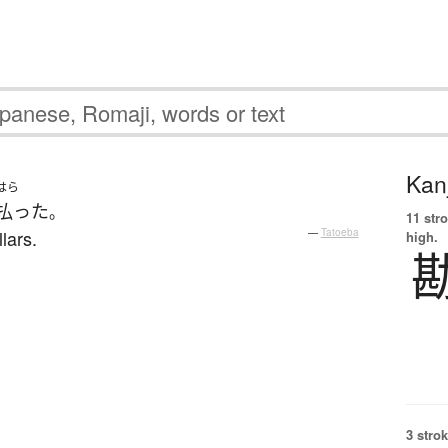
Kanj
はら
払った
。
11 str
lars.
—
Tatoeba
high.
3 strok