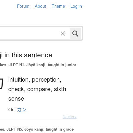
Forum
About
Theme
Log in
i in this sentence
okes.
JLPT N1. Jōyō kanji, taught in junior
勘
intuition,
perception,
check,
compare,
sixth
sense
On:
カン
Details ▸
es.
JLPT N5. Jōyō kanji, taught in grade