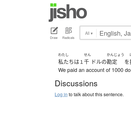
All
▾
Draw
Radicals
わたし
せん
かんじょう
私たち
は
千
ドル
の
勘定
を
１
We paid an account of 1000 dol
Discussions
Log in
to talk about this sentence.