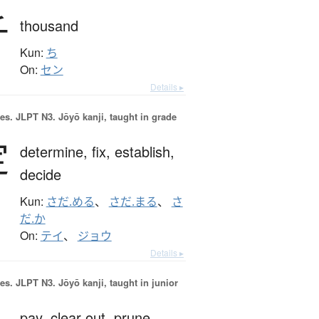
千
thousand
Kun:
ち
On:
セン
Details ▸
es.
JLPT N3. Jōyō kanji, taught in grade
定
determine,
fix,
establish,
decide
Kun:
さだ.める
、
さだ.まる
、
さ
だ.か
On:
テイ
、
ジョウ
Details ▸
es.
JLPT N3. Jōyō kanji, taught in junior
pay,
clear out,
prune,