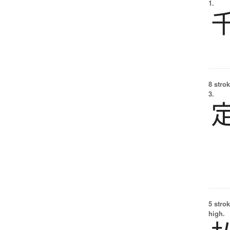
1.
8 strok
3.
5 strok
high.