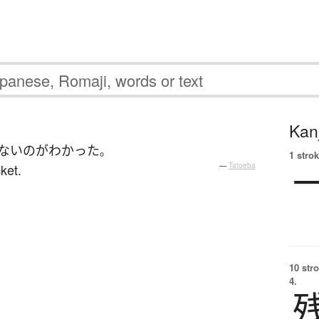
Kanj
ない
の
が
わかった
。
1 strok
ket.
—
Tatoeba
10 str
4.