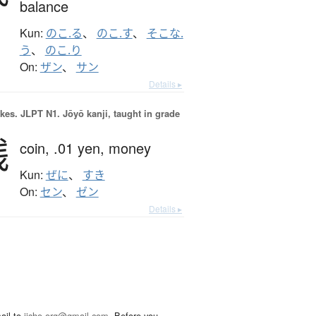
balance
Kun:
のこ.る
、
のこ.す
、
そこな.
う
、
のこ.り
On:
ザン
、
サン
Details ▸
okes.
JLPT N1. Jōyō kanji, taught in grade
銭
coin,
.01 yen,
money
Kun:
ぜに
、
すき
On:
セン
、
ゼン
Details ▸
ail to
jisho.org@gmail.com
. Before you