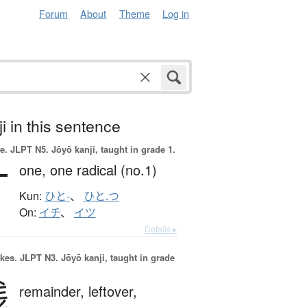
Forum
About
Theme
Log in
i in this sentence
e.
JLPT N5. Jōyō kanji, taught in grade 1.
一
one,
one radical (no.1)
Kun:
ひと-
、
ひと.つ
On:
イチ
、
イツ
Details ▸
okes.
JLPT N3. Jōyō kanji, taught in grade
残
remainder,
leftover,