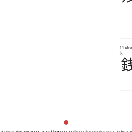
14 str
6.
 Andrew
. You can reach us on Mastodon at
@jisho@mastodon.social
or by e-m