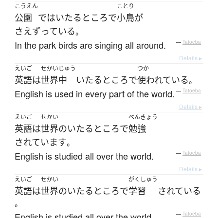
こうえん
ことり
公園
で
は
いたるところ
で
小鳥
が
さえずっている
。
In the park birds are singing all around.
—
Tatoeba
Details ▸
えいご
せかいじゅう
つか
英語
は
世界中
いたるところ
で
使われている
。
English is used in every part of the world.
—
Tatoeba
Details ▸
えいご
せかい
べんきょう
英語
は
世界
の
いたるところ
で
勉強
されています
。
English is studied all over the world.
—
Tatoeba
Details ▸
えいご
せかい
がくしゅう
英語
は
世界
の
いたるところ
で
学習
されている
。
English is studied all over the world.
—
Tatoeba