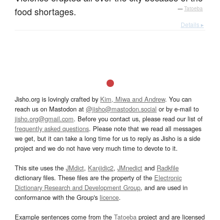
food shortages.
—
Tatoeba
Details ▸
Jisho.org is lovingly crafted by
Kim, Miwa and Andrew
. You can
reach us on Mastodon at
@jisho@mastodon.social
or by e-mail to
jisho.org@gmail.com
. Before you contact us, please read our list of
frequently asked questions
. Please note that we read all messages
we get, but it can take a long time for us to reply as Jisho is a side
project and we do not have very much time to devote to it.
This site uses the
JMdict
,
Kanjidic2
,
JMnedict
and
Radkfile
dictionary files. These files are the property of the
Electronic
Dictionary Research and Development Group
, and are used in
conformance with the Group's
licence
.
Example sentences come from the
Tatoeba
project and are licensed