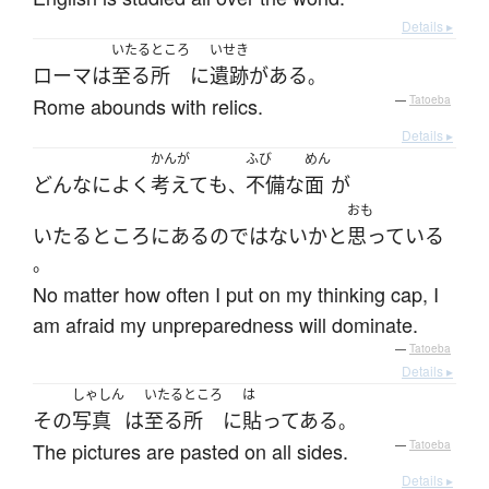
Details ▸
いたるところ
いせき
ローマ
は
至る所
に
遺跡
が
ある
。
Rome abounds with relics.
—
Tatoeba
Details ▸
かんが
ふび
めん
どんなに
よく
考えて
も
不備な
面
が
、
おも
いたるところ
に
ある
の
ではない
か
と
思っている
。
No matter how often I put on my thinking cap, I
am afraid my unpreparedness will dominate.
—
Tatoeba
Details ▸
しゃしん
いたるところ
は
その
写真
は
至る所
に
貼ってある
。
The pictures are pasted on all sides.
—
Tatoeba
Details ▸