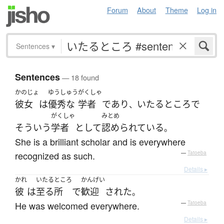
Forum
About
Theme
Log in
Sentences
▾
Sentences
— 18 found
かのじょ
ゆうしゅう
がくしゃ
彼女
は
優秀な
学者
であり
いたるところ
で
、
がくしゃ
みとめ
そういう
学者
として
認められている
。
She is a brilliant scholar and is everywhere
recognized as such.
—
Tatoeba
Details ▸
かれ
いたるところ
かんげい
彼
は
至る所
で
歓迎
された
。
He was welcomed everywhere.
—
Tatoeba
Details ▸