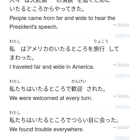
人々
は
大統領
の
演説
を
聞く
ために
いたるところ
から
やってきた
。
People came from far and wide to hear the
President's speech.
—
Tatoeba
Details ▸
わたし
りょこう
私
は
アメリカ
の
いたるところ
を
旅行
して
まわった
。
I traveled far and wide in America.
—
Tatoeba
Details ▸
わたし
かんげい
私たち
は
いたるところ
で
歓迎
された
。
We were welcomed at every turn.
—
Tatoeba
Details ▸
わたし
私たち
は
いたるところ
で
つらい
目に会った
。
We found trouble everywhere.
—
Tatoeba
Details ▸