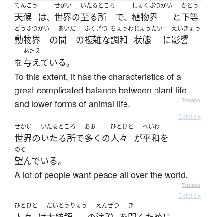
てんこう
せかい
いたるところ
しょくぶつかい
かとう
天候
は
世界
の
至る所
で
植物界
と
下等
、
、
どうぶつかい
あいだ
ふくざつ
ちょうわ
じょうたい
えいきょう
動物界
の
間
の
複雑な
調和
状態
に
影響
あたえ
を
与えている
。
To this extent, it has the characteristics of a
great complicated balance between plant life
and lower forms of animal life.
—
Tatoeba
Details ▸
せかい
いたるところ
おお
ひとびと
へいわ
世界
の
いたる所
で
多く
の
人々
が
平和
を
のぞ
望んでいる
。
A lot of people want peace all over the world.
—
Tatoeba
Details ▸
ひとびと
だいとうりょう
えんぜつ
き