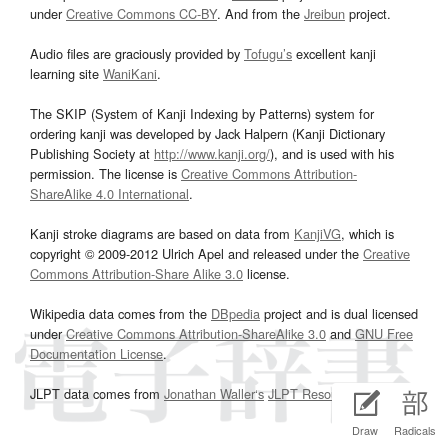
under
Creative Commons CC-BY
. And from the
Jreibun
project.
Audio files are graciously provided by
Tofugu’s
excellent kanji
learning site
WaniKani
.
The SKIP (System of Kanji Indexing by Patterns) system for
ordering kanji was developed by Jack Halpern (Kanji Dictionary
Publishing Society at
http://www.kanji.org/
), and is used with his
permission. The license is
Creative Commons Attribution-
ShareAlike 4.0 International
.
Kanji stroke diagrams are based on data from
KanjiVG
, which is
copyright © 2009-2012 Ulrich Apel and released under the
Creative
Commons Attribution-Share Alike 3.0
license.
Wikipedia data comes from the
DBpedia
project and is dual licensed
under
Creative Commons Attribution-ShareAlike 3.0
and
GNU Free
Documentation License
.
JLPT data comes from
Jonathan Waller‘s
JLPT Resources
page.
Draw
Radicals