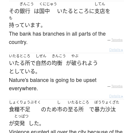
ぎんこう
くにじゅう
してん
その
銀行
は
国中
いたるところ
に
支店
を
も
持っています
。
The bank has branches in all parts of the
country.
—
Tatoeba
Details ▸
いたるところ
しぜん
きんこう
やぶ
いたる所
で
自然
の
均衡
が
破られよう
としている
。
Nature's balance is going to be upset
everywhere.
—
Tatoeba
Details ▸
しょくりょうぶそく
し
いたるところ
ぼうりょくざた
食糧不足
の
ため
市
の
至る所
で
暴力沙汰
とっぱつ
が
突発
した
。
Violence erupted all over the city because of the